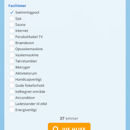
Faciliteter
Swimmingpool
Spa
Sauna
Internet
Parabol/kabel TV
Brændeovn
Opvaskemaskine
Vaskemaskine
Tørretumbler
Ikkeryger
Aktivitetsrum
Handicapvenligt
Gode fiskeforhold
Indhegnet område
Aircondition
Ladestander til elbil
Energivenligt
37
emner
VIS HUSE