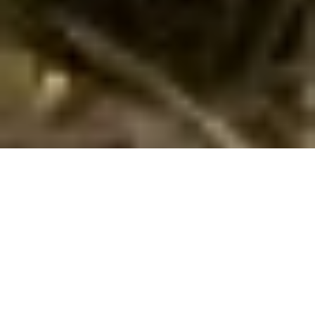
Sommerhuse med pool i Kokić via Cofman
Lej her sommerhuse med pool i
Kokić
i
Zadarska Županija
.
Her har vi 5 poolhuse. Vælg den ønskede lejeperiode og andre
søgekriterier - og klik på knappen
Vis huse
. Så får du en liste