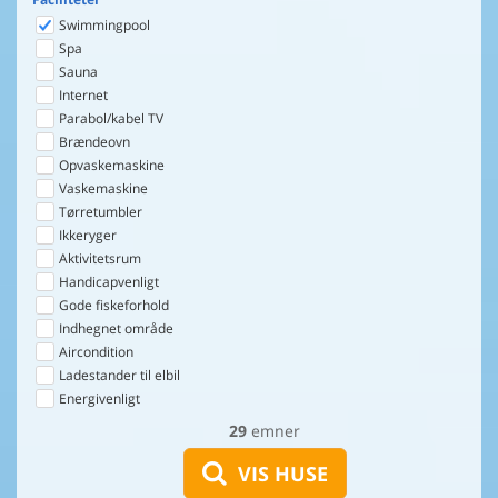
Swimmingpool
Spa
Sauna
Internet
Parabol/kabel TV
Brændeovn
Opvaskemaskine
Vaskemaskine
Tørretumbler
Ikkeryger
Aktivitetsrum
Handicapvenligt
Gode fiskeforhold
Indhegnet område
Aircondition
Ladestander til elbil
Energivenligt
29
emner
VIS HUSE