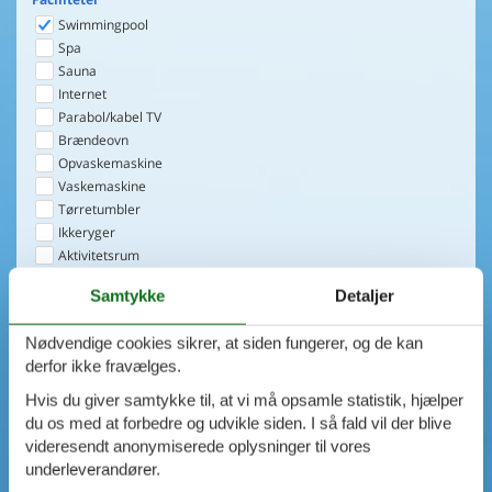
Swimmingpool
Spa
Sauna
Internet
Parabol/kabel TV
Brændeovn
Opvaskemaskine
Vaskemaskine
Tørretumbler
Ikkeryger
Aktivitetsrum
Handicapvenligt
Samtykke
Detaljer
Gode fiskeforhold
Indhegnet område
Nødvendige cookies sikrer, at siden fungerer, og de kan
Aircondition
derfor ikke fravælges.
Ladestander til elbil
Energivenligt
Hvis du giver samtykke til, at vi må opsamle statistik, hjælper
du os med at forbedre og udvikle siden. I så fald vil der blive
1
emne
videresendt anonymiserede oplysninger til vores
VIS HUSE
underleverandører.