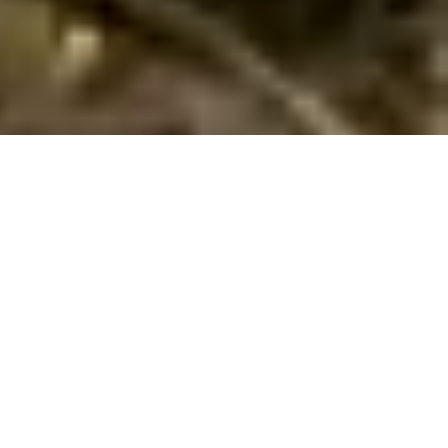
Skønne poolhuse i Lazise kan bookes her
Ønsker I et skønt poolhus i
Lazise
? Hvis ja, er I på den rette
side. Her i Lazise har vi 151 sommerhuse med pool. I kan let
finde og leje et sommerhus med pool ud fra jeres
søgekriterier ved at søge her på siden. Hvis I ser et
spændende hus, kan I læse en beskrivelse af det. Hvis det er
lige noget for jer kan I leje det.