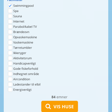
Swimmingpool
Spa
Sauna
Internet
Parabol/kabel TV
Brændeovn
Opvaskemaskine
Vaskemaskine
Tørretumbler
Ikkeryger
Aktivitetsrum
Handicapvenligt
Gode fiskeforhold
Indhegnet område
Aircondition
Ladestander til elbil
Energivenligt
84
emner
VIS HUSE