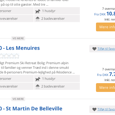
på op til otte gæster. Med tre
7 overna
ersoner
1 husdyr
10.
Fra
DKK
oveværelser
2 badeværelser
Inkl. r
Mere inf
VIS MERE
0 - Les Menuires
Tilføj til favo
gt Premium Ski Retreat Bolig: Premium alpin
til familier og
venner Træd ind i denne smukt
7 overna
de 8-personers Premium-lejlighed på Résidence
7.
Fra
DKK
ersoner
1 husdyr
Inkl. r
oveværelser
2 badeværelser
Mere inf
VIS MERE
 - St Martin De Belleville
Tilføj til favo