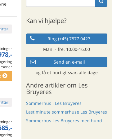
ivne
Kan vi hjælpe?
ritter
Ring (+45) 7877 0427
tninger
Man. - fre. 10.00-16.00
978,-
Send en e-mail
engøring
ersoner
og få et hurtigt svar, alle dage
o
Andre artikler om Les
Bruyeres
ritter
Sommerhus i Les Bruyeres
Last minute sommerhuse Les Bruyeres
Sommerhus Les Bruyeres med hund
tninger
585,-
engøring