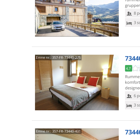
grupper 
8 p
3 s
7344
Emne nr.:
357-FR-73440-275
4,7
Rummeli
komfort 
designe
6 p
3 s
73440
Emne nr.:
357-FR-73440-431