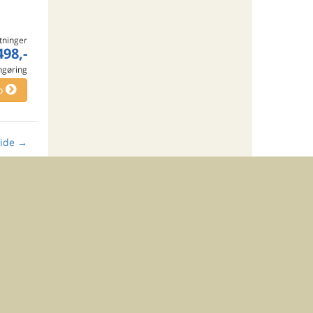
tninger
498,-
engøring
o
ide
→