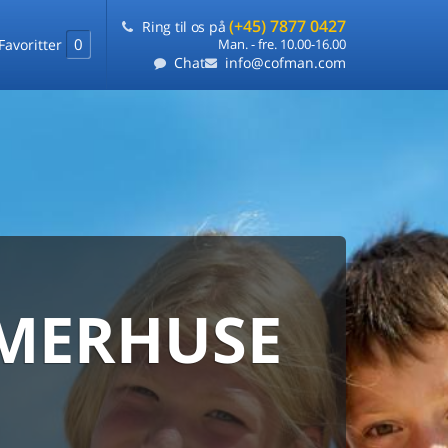
(+45) 7877 0427
Ring til os på
0
Favoritter
Man. - fre. 10.00-16.00
Chat
info@cofman.com
MERHUSE
ERHUS
ANMARKS
HUSUDLEJNING
 sommerhuse samlet på ét sted
ARANTI