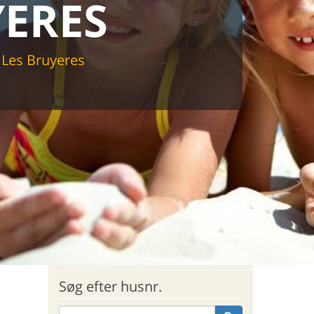
ERES
sommerhus til markedets laveste
Les Bruyeres
Søg efter husnr.