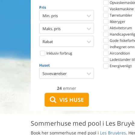
Opvaskemaski
Pris
Vaskemaskine
Tørretumbler
Min. pris
Ikkeryger
Aktivitetsrum
Maks. pris
Handicapvenlig
Gode fiskeforh
Rabat
Indhegnet omr
Inklusiv forbrug
Aircondition
Ladestander til 
Huset
Energivenligt
Soveværelser
24
emner
VIS HUSE
Sommerhuse med pool i Les Bruyè
Book her sommerhuse med pool i
Les Bruyères
. He