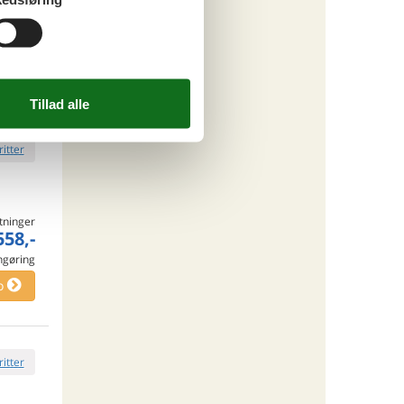
tninger
865,-
engøring
o
ritter
tninger
558,-
engøring
o
ritter