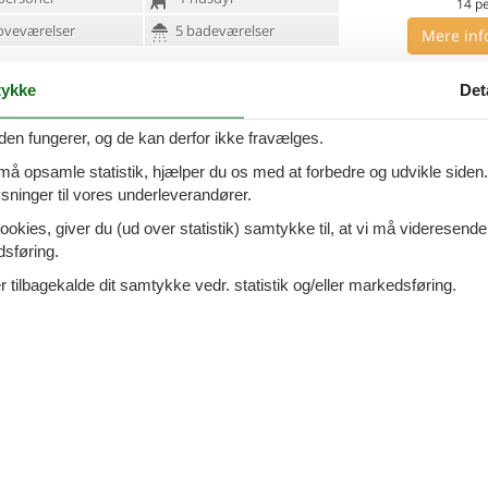
14
p
oveværelser
5 badeværelser
Mere inf
VIS MERE
ykke
Det
0 - Val Thorens
Tilføj til favo
den fungerer, og de kan derfor ikke fravælges.
 må opsamle statistik, hjælper du os med at forbedre og udvikle siden. I
 lejlighed i hyttestil Bolig: Træd ind i den hyggelige
ninger til vores underleverandører.
7 overna
sus i
denne rummelige, nybyggede lejlighed, der er
31.
DKK
t som en traditionel hytte.
ookies, giver du (ud over statistik) samtykke til, at vi må videresende
Inkl. r
dsføring.
personer
1 husdyr
12
p
 tilbagekalde dit samtykke vedr. statistik og/eller markedsføring.
oveværelser
5 badeværelser
Mere inf
VIS MERE
0 - Val Thorens
Tilføj til favo
d i Val Thorens nær pisterne Bolig: Komfort i
7 overna
te Denne
indbydende lejlighed, der ligger i en chalet-
17.
DKK
mbinerer alpin karakter med