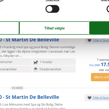
7 overna
ersoner
1 husdyr
8.
Fra
DKK
oveværelser
2 badeværelser
Inkl. r
Mere inf
VIS MERE
 - St Martin De Belleville
Tilføj til favo
ed i Frankrig med spa og pool Bolig: Denne rummelige
d, der
ligger i de alpine omgivelser i Levassaix nær Les
, tilbyder en
7 overna
personer
1 husdyr
17.
Fra
DKK
oveværelser
3 badeværelser
Inkl. r
Mere inf
VIS MERE
 - St Martin De Belleville
Tilføj til favo
d i Les Ménuires med Spa og Ski Bolig: Dette
ige, moderne
feriehus er ideelt til familier eller