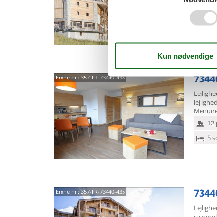
6 p
2 s
73440
Emne nr.:
357-FR-73440-438
Lejligh
lejlighe
Menuires
12 
5 s
73440
Emne nr.:
357-FR-73440-435
Lejlighe
rummel