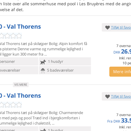
 en liste over alle sommerhuse med pool i Les Bruyères med de ang
velse af det.
0 - Val Thorens
Tilføj til favo
 Val Thorens tæt på skiløjper Bolig: Alpin komfort få
7 overna
a
pisterne Denne varme og rummelige lejlighed i
26.
DKK
il ligger kun 300 meter fra
Inkl. r
personer
1 husdyr
10
p
oveværelser
5 badeværelser
Mere inf
VIS MERE
0 - Val Thorens
Tilføj til favo
 Val Thorens tæt på skiløjper Bolig: Charmerende
7 overna
e med pejs
og pool Træd ind i bjergkomforten i
33.
Fra
DKK
mmelige lejlighed i chaletstil,
Inkl. r
personer
1 husdyr