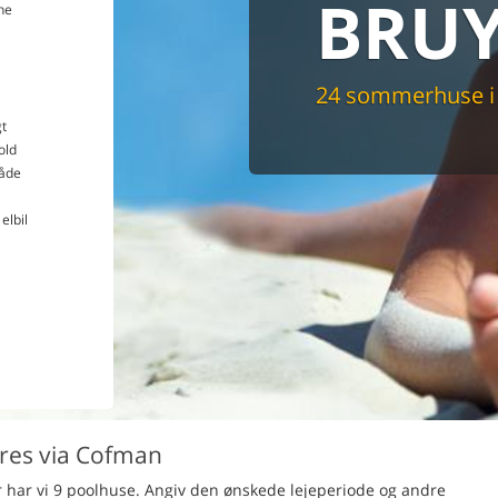
BRUY
ne
Du får altid dit 
pris
24 sommerhuse i 
t
old
åde
elbil
res via Cofman
r har vi 9 poolhuse. Angiv den ønskede lejeperiode og andre