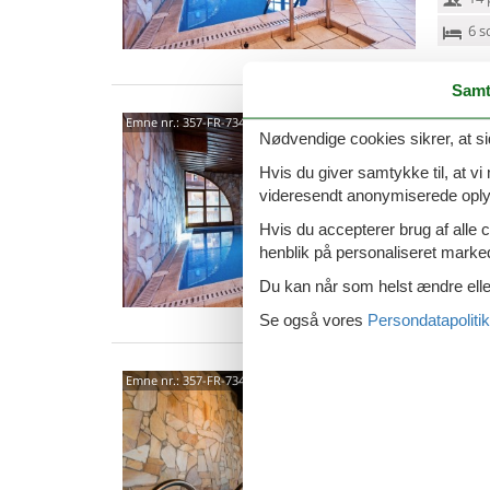
6 s
Samt
7344
Emne nr.:
357-FR-73440-322
Nødvendige cookies sikrer, at si
4,0
Hvis du giver samtykke til, at vi
Hyggelig
videresendt anonymiserede oplys
bjergluk
indrette
Hvis du accepterer brug af alle c
henblik på personaliseret marke
12 
Du kan når som helst ændre eller
6 s
Se også vores
Persondatapolitik
7344
Emne nr.:
357-FR-73440-168
4,0
Lejlighe
alpehyt
stil, ko