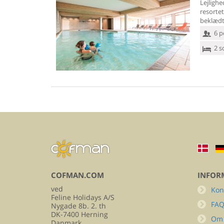
Lejlighe
resortet
beklædt
6 p
2 s
COFMAN.COM
INFOR
ved
Kon
Feline Holidays A/S
FA
Nygade 8b. 2. th
DK-7400 Herning
Om
Danmark