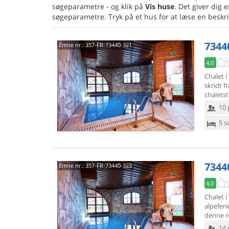
søgeparametre - og klik på
Vis huse
. Det giver dig
søgeparametre. Tryk på et hus for at læse en beskri
7344
Emne nr.:
357-FR-73440-321
4,0
Chalet i
skridt fr
chaletst
10 
5 s
7344
Emne nr.:
357-FR-73440-323
4,0
Chalet i
alpeferi
denne ru
14 