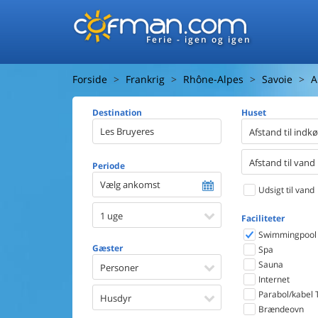
Ferie - igen og igen
Forside
Frankrig
Rhône-Alpes
Savoie
A
Destination
Huset
Afstand til indk
Afstand til vand
Periode
Vælg ankomst
Udsigt til vand
1 uge
Faciliteter
Swimmingpool
Gæster
Spa
Sauna
Personer
Internet
Parabol/kabel 
Husdyr
Brændeovn