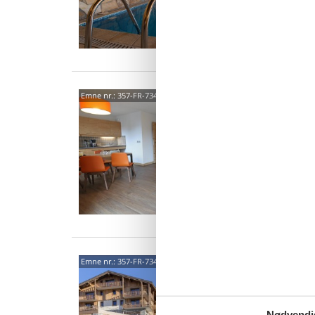
6 p
3 s
73440
Emne nr.:
357-FR-73440-433
Chalet 
Velkomm
afslapn
8 p
3 s
73440
Emne nr.:
357-FR-73440-432
Lejlighe
MMV Le
har eleg
Nødvendi