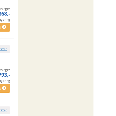
tninger
868,-
engøring
o
ritter
tninger
793,-
engøring
o
ritter