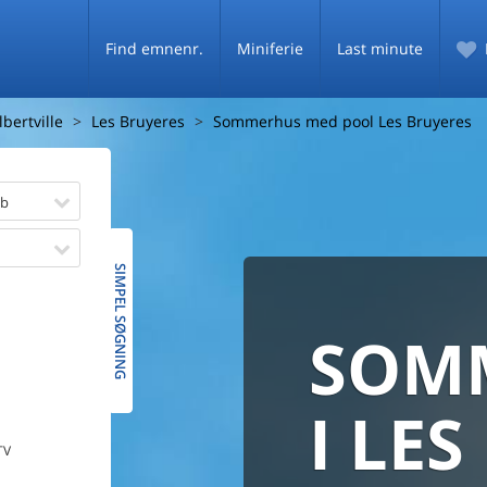
Find emnenr.
Miniferie
Last minute
lbertville
Les Bruyeres
Sommerhus med pool Les Bruyeres
øb
SIMPEL SØGNING
SOM
SOMM
HELE D
SOMMER
MED
I LES
De fleste danske
TV
PRISG