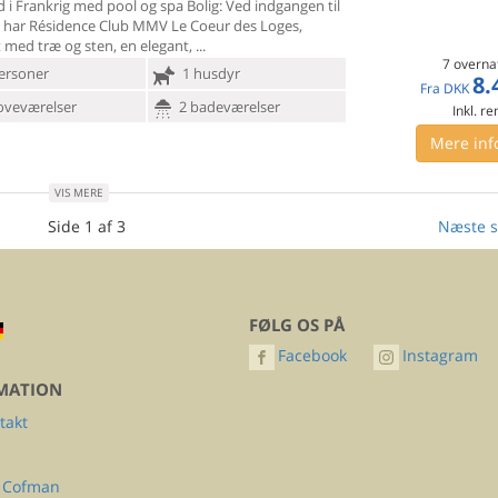
d i Frankrig med pool og spa Bolig: Ved indgangen til
 har
Résidence Club MMV Le Coeur des Loges,
 med træ og sten, en elegant,
7 overna
ersoner
1 husdyr
8.
Fra
DKK
oveværelser
2 badeværelser
Inkl. r
Mere inf
VIS MERE
Side 1 af 3
Næste s
FØLG OS PÅ
Facebook
Instagram
MATION
takt
Q
 Cofman