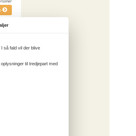
ersoner
o
aljer
ritter
 så fald vil der blive
tninger
095,-
 oplysninger til tredjepart med
engøring
ersoner
o
ritter
tninger
025,-