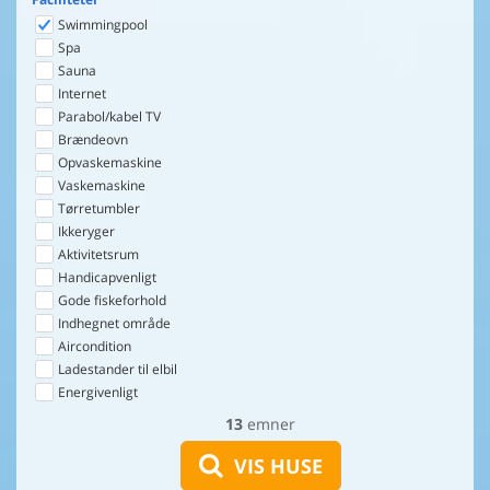
Swimmingpool
Spa
Sauna
Internet
Parabol/kabel TV
Brændeovn
Opvaskemaskine
Vaskemaskine
Tørretumbler
Ikkeryger
Aktivitetsrum
Handicapvenligt
Gode fiskeforhold
Indhegnet område
Aircondition
Ladestander til elbil
Energivenligt
13
emner
VIS HUSE