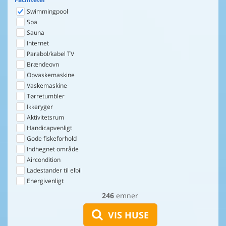
Swimmingpool
Spa
Sauna
Internet
Parabol/kabel TV
Brændeovn
Opvaskemaskine
Vaskemaskine
Tørretumbler
Ikkeryger
Aktivitetsrum
Handicapvenligt
Gode fiskeforhold
Indhegnet område
Aircondition
Ladestander til elbil
Energivenligt
246
emner
VIS HUSE