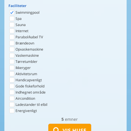
Faciliteter
Swimmingpool
Spa
Sauna
Internet
Parabol/kabel TV
Brændeovn
Opvaskemaskine
Vaskemaskine
Tørretumbler
Ikkeryger
Aktivitetsrum
Handicapvenligt
Gode fiskeforhold
Indhegnet område
Aircondition
Ladestander til elbil
Energivenligt
5
emner
VIS HUSE