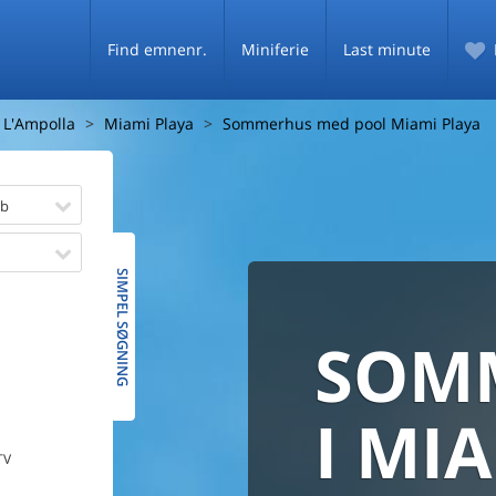
Find emnenr.
Miniferie
Last minute
L'Ampolla
Miami Playa
Sommerhus med pool Miami Playa
øb
SIMPEL SØGNING
SOM
SOMM
HELE D
SOMMER
MED
I MI
De fleste danske
TV
PRISG