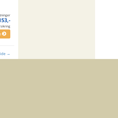
tninger
153,-
rsikring
o
ide
→