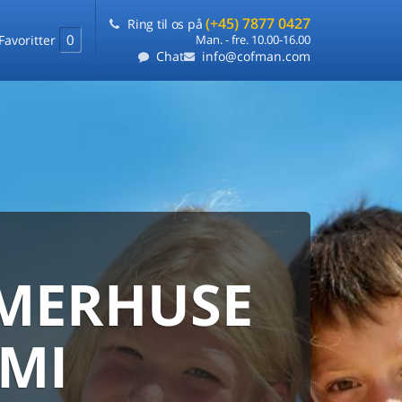
(+45) 7877 0427
Ring til os på
0
Favoritter
Man. - fre. 10.00-16.00
Chat
info@cofman.com
MERHUSE
ERHUS
ANMARKS
HUSUDLEJNING
AMI
 sommerhuse samlet på ét sted
ARANTI