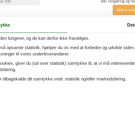
d 700
Inkl. rengøring og fo
Mere inf
VIS MERE
ykke
Det
2 - Miami Platja
Tilføj til favo
den fungerer, og de kan derfor ikke fravælges.
 må opsamle statistik, hjælper du os med at forbedre og udvikle siden. I
ninger til vores underleverandører.
ersoner
2 husdyr
7 overna
ookies, giver du (ud over statistik) samtykke til, at vi må videresende
oveværelser
2 badeværelser
9.
Fra
DKK
dsføring.
d 1000
Inkl. rengøring og fo
 tilbagekalde dit samtykke vedr. statistik og/eller markedsføring.
Mere inf
VIS MERE
2 - Miami Platja
Tilføj til favo
ersoner
Ingen husdyr
7 overna
oveværelser
1 badeværelse