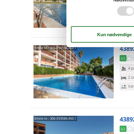
2 s
Van
4389
Emne nr.:
306-ES9584.464.1
3,5
4 p
2 s
Van
4389
Emne nr.:
306-ES9584.450.1
3,2