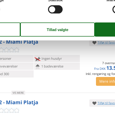
7 overna
oveværelser
1 badeværelse
5.
Fra
DKK
d 300
Inkl. rengøring og fo
Mere inf
VIS MERE
2 - Miami Platja
Tilføj til favo
ersoner
Ingen husdyr
7 overna
oveværelser
1 badeværelse
13.
Fra
DKK
d 300
Inkl. rengøring og fo
Mere inf
VIS MERE
2 - Miami Platja
Tilføj til favo