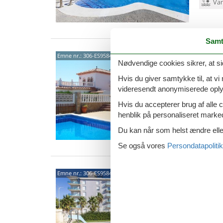
Van
Samt
4389
Emne nr.:
306-ES9584.1101.1
Nødvendige cookies sikrer, at si
3,9
Hvis du giver samtykke til, at vi
videresendt anonymiserede oplys
6 p
Hvis du accepterer brug af alle c
3 s
henblik på personaliseret marke
Van
Du kan når som helst ændre eller
Se også vores
Persondatapolitik
4389
Emne nr.:
306-ES9584.496.2
3,0
4 p
2 s