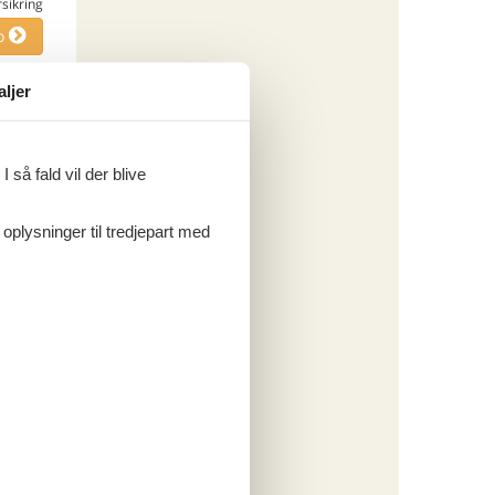
rsikring
o
aljer
ritter
 så fald vil der blive
tninger
 oplysninger til tredjepart med
818,-
rsikring
o
ritter
tninger