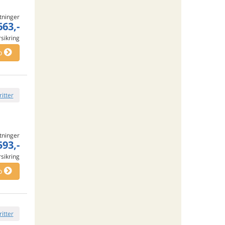
tninger
663,-
rsikring
o
ritter
tninger
593,-
rsikring
o
ritter