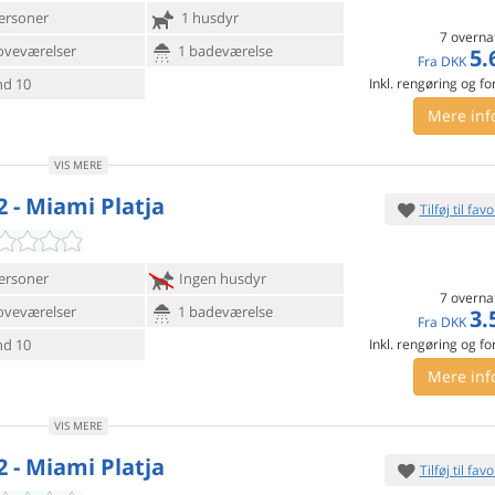
ersoner
1 husdyr
7 overna
oveværelser
1 badeværelse
5.
Fra
DKK
d 10
Inkl. rengøring og fo
Mere inf
VIS MERE
2 - Miami Platja
Tilføj til favo
ersoner
Ingen husdyr
7 overna
oveværelser
1 badeværelse
3.
Fra
DKK
d 10
Inkl. rengøring og fo
Mere inf
VIS MERE
2 - Miami Platja
Tilføj til favo