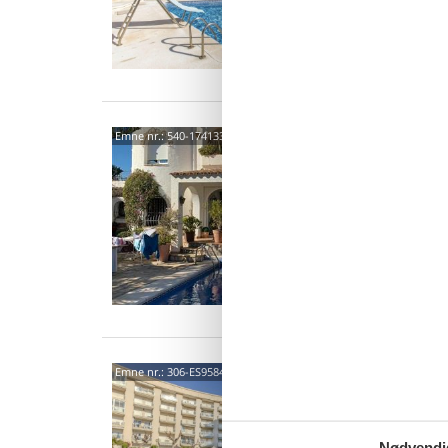
Van
Avel
Emne nr.:
540-174133-139808
6 p
3 s
4389
Emne nr.:
306-ES9584.480.1
3,3
4 p
Nødvendi