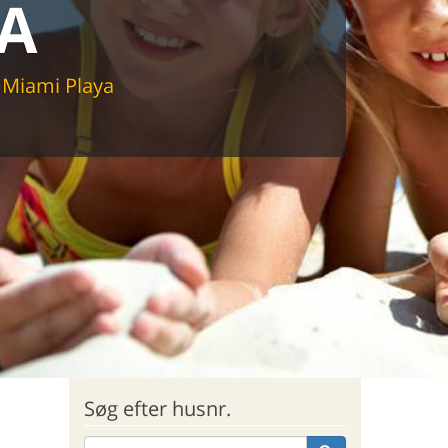
A
sommerhus til markedets laveste
 Miami Playa
Søg efter husnr.