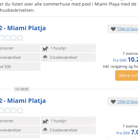
ser du listen over alle sommerhuse med pool i Miami Playa med de 
 husbeskrivelsen.
2 - Miami Platja
Tilføj til favo
ersoner
1 husdyr
7 overna
oveværelser
3 badeværelser
10.
Fra
DKK
d 500
Inkl. rengøring og fo
Mere inf
VIS MERE
2 - Miami Platja
Tilføj til favo
ersoner
1 husdyr
7 overna
oveværelser
2 badeværelser
7.
Fra
DKK