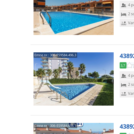
4 p
2 s
Van
4389
Emne nr.:
306-ES9584.496.3
3,7
4 p
2 s
Van
4389
Emne nr.:
306-ES9584.656.1