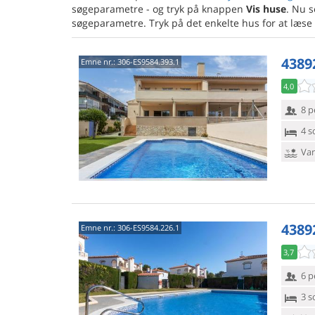
søgeparametre - og tryk på knappen
Vis huse
. Nu 
søgeparametre. Tryk på det enkelte hus for at læse
4389
Emne nr.:
306-ES9584.393.1
4,0
8 p
4 s
Van
4389
Emne nr.:
306-ES9584.226.1
3,7
6 p
3 s