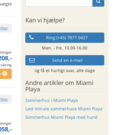
valgte
Kan vi hjælpe?
ritter
Ring (+45) 7877 0427
Man. - fre. 10.00-16.00
tninger
208,-
Send en e-mail
rsikring
og få et hurtigt svar, alle dage
o
Andre artikler om Miami
Playa
ritter
Sommerhus i Miami Playa
Last minute sommerhuse Miami Playa
Sommerhus Miami Playa med hund
tninger
058,-