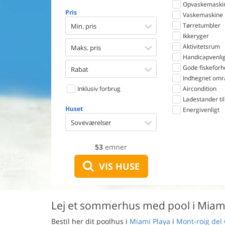
Opvaskemaski
Pris
Vaskemaskine
Tørretumbler
Min. pris
Ikkeryger
Aktivitetsrum
Maks. pris
Handicapvenlig
Gode fiskeforh
Rabat
Indhegnet omr
Inklusiv forbrug
Aircondition
Ladestander til 
Huset
Energivenligt
Soveværelser
53
emner
VIS HUSE
Lej et sommerhus med pool i Miam
Bestil her dit poolhus i
Miami Playa
i
Mont-roig del