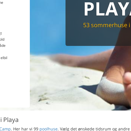
PLAY
ne
Du får altid dit 
pris
53 sommerhuse i
t
old
åde
elbil
i Playa
 Camp
. Her har vi 99
poolhuse
. Vælg det ønskede tidsrum og andre