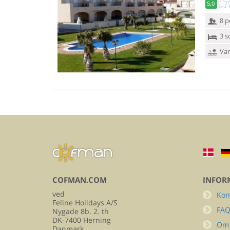
5,0
8 p
3 s
Van
COFMAN.COM
INFOR
ved
Kon
Feline Holidays A/S
FA
Nygade 8b. 2. th
DK-7400 Herning
Om
Danmark