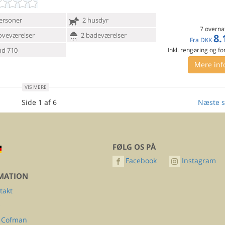
ersoner
2 husdyr
7 overna
oveværelser
2 badeværelser
8.
Fra
DKK
d 710
Inkl. rengøring og fo
Mere inf
VIS MERE
Side 1 af 6
Næste s
FØLG OS PÅ
Facebook
Instagram
MATION
takt
Q
 Cofman