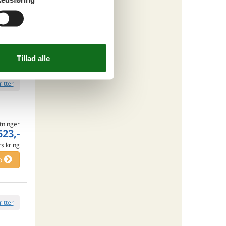
tninger
910,-
rsikring
o
ritter
tninger
523,-
rsikring
o
ritter