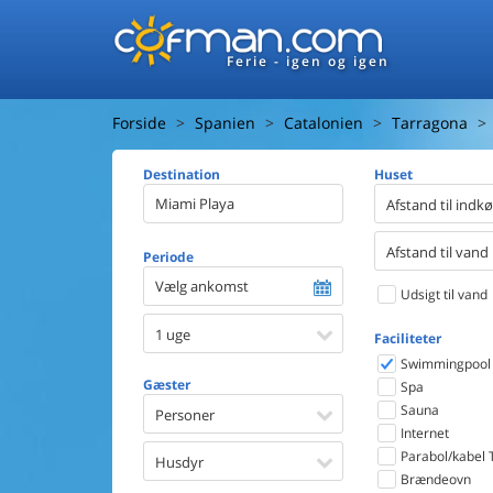
Ferie - igen og igen
Forside
Spanien
Catalonien
Tarragona
Destination
Huset
Afstand til indk
Afstand til vand
Periode
Vælg ankomst
Udsigt til vand
1 uge
Faciliteter
Swimmingpool
Gæster
Spa
Sauna
Personer
Internet
Parabol/kabel 
Husdyr
Brændeovn