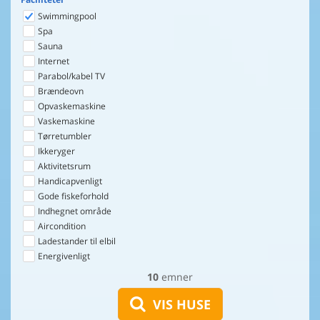
Swimmingpool
Spa
Sauna
Internet
Parabol/kabel TV
Brændeovn
Opvaskemaskine
Vaskemaskine
Tørretumbler
Ikkeryger
Aktivitetsrum
Handicapvenligt
Gode fiskeforhold
Indhegnet område
Aircondition
Ladestander til elbil
Energivenligt
10
emner
VIS HUSE