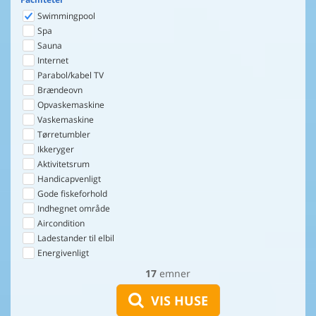
Swimmingpool
Spa
Sauna
Internet
Parabol/kabel TV
Brændeovn
Opvaskemaskine
Vaskemaskine
Tørretumbler
Ikkeryger
Aktivitetsrum
Handicapvenligt
Gode fiskeforhold
Indhegnet område
Aircondition
Ladestander til elbil
Energivenligt
17
emner
VIS HUSE