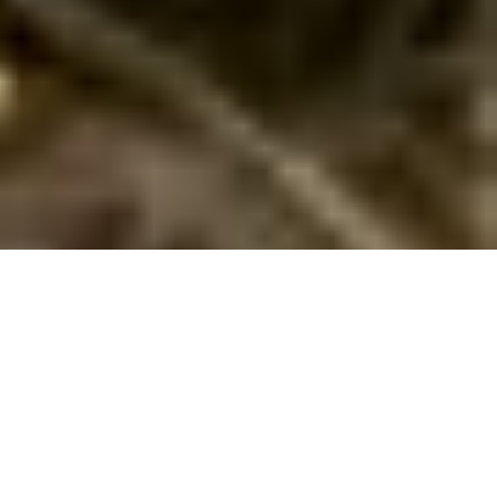
Sommerhus med pool på Djursland
Oplev Djursland fra et sommerhus med pool! Få en ferie med
masser af sjov og afslapning i smukke omgivelser.