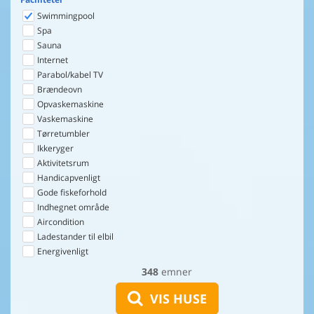
Swimmingpool
Spa
Sauna
Internet
Parabol/kabel TV
Brændeovn
Opvaskemaskine
Vaskemaskine
Tørretumbler
Ikkeryger
Aktivitetsrum
Handicapvenligt
Gode fiskeforhold
Indhegnet område
Aircondition
Ladestander til elbil
Energivenligt
348
emner
VIS HUSE