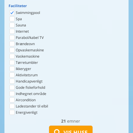
Faciliteter
Swimmingpool
Spa
Sauna
Internet
Parabol/kabel TV
Brændeovn
Opvaskemaskine
Vaskemaskine
Tørretumbler
Ikkeryger
Aktivitetsrum
Handicapvenligt
Gode fiskeforhold
Indhegnet område
Aircondition
Ladestander til elbil
Energivenligt
21
emner
VIS HUSE