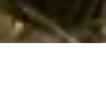
Lej herligt sommerhus med pool i Plage-
des-Demoiselles
Hvis I ønsker en skøn ferie i
Plage-des-Demoiselles
i
Saint-
Jean-de-Monts
i et herligt sommerhus med pool, så har I
muligheden hos os. Her i Plage-des-Demoiselles har vi 20