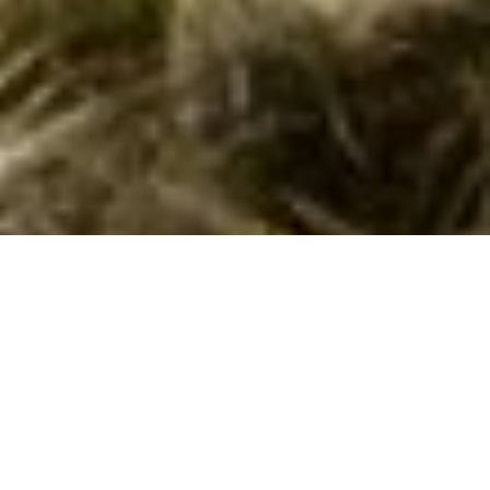
Private poolhuse i Poggi til udlejning
Find og lej her sommerhuse med pool i
Poggi
. Her har vi 15
poolhuse
. Indtast den ønskede lejeperiode og andre
søgekriterier - og klik på
Vis huse
. Det giver dig en liste over