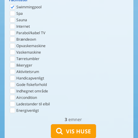
Swimmingpool
Spa
Sauna
Internet
Parabol/kabel TV
Brændeovn
Opvaskemaskine
Vaskemaskine
Tørretumbler
Ikkeryger
Aktivitetsrum
Handicapvenligt
Gode fiskeforhold
Indhegnet område
Aircondition
Ladestander til elbil
Energivenligt
3
emner
VIS HUSE