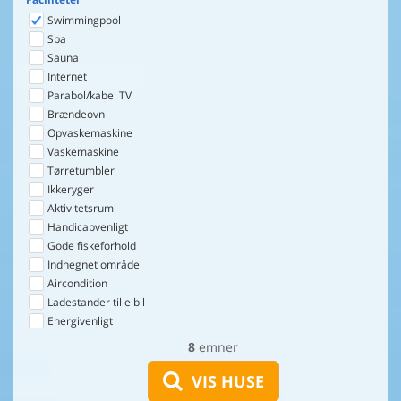
Swimmingpool
Spa
Sauna
Internet
Parabol/kabel TV
Brændeovn
Opvaskemaskine
Vaskemaskine
Tørretumbler
Ikkeryger
Aktivitetsrum
Handicapvenligt
Gode fiskeforhold
Indhegnet område
Aircondition
Ladestander til elbil
Energivenligt
8
emner
VIS HUSE