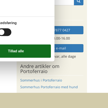
ryk på
Kan vi hjælpe?
edsføring
Ring (+45) 7877 0427
Man. - fre. 10.00-16.00
Send en e-mail
og få et hurtigt svar, alle dage
Andre artikler om
Portoferraio
Sommerhus i Portoferraio
Sommerhus Portoferraio med hund