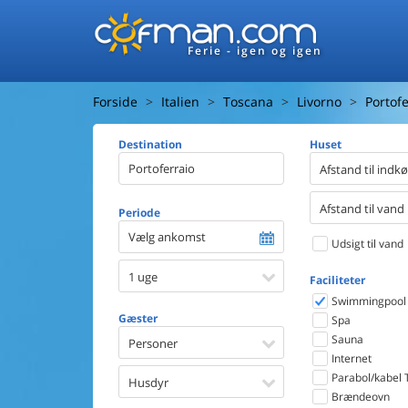
Ferie - igen og igen
Forside
Italien
Toscana
Livorno
Portofe
Destination
Huset
Afstand til indk
Afstand til vand
Periode
Vælg ankomst
Udsigt til vand
1 uge
Faciliteter
Swimmingpool
Gæster
Spa
Sauna
Personer
Internet
Parabol/kabel 
Husdyr
Brændeovn