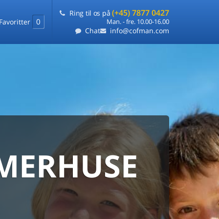
(+45) 7877 0427
Ring til os på
0
Favoritter
Man. - fre. 10.00-16.00
Chat
info@cofman.com
MERHUSE
ERHUS
DANMARKS
ERHUSUDLEJNING
ARANTI
 sommerhuse samlet på ét sted