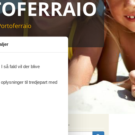
OFERRAIO
sommerhus til markedets laveste
ortoferraio
aljer
 så fald vil der blive
 oplysninger til tredjepart med
Søg efter husnr.
andre