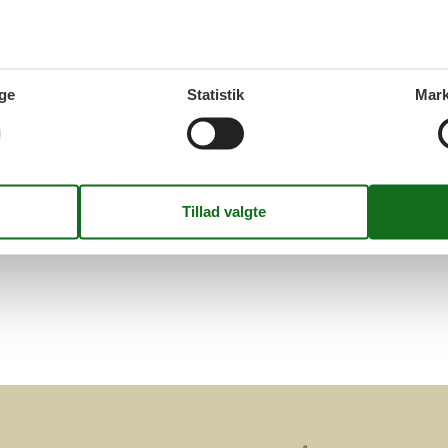
en over alle poolhuse i Portoferraio med de valgte søgeparametre. T
Side 1 af 0
ge
Statistik
Mark