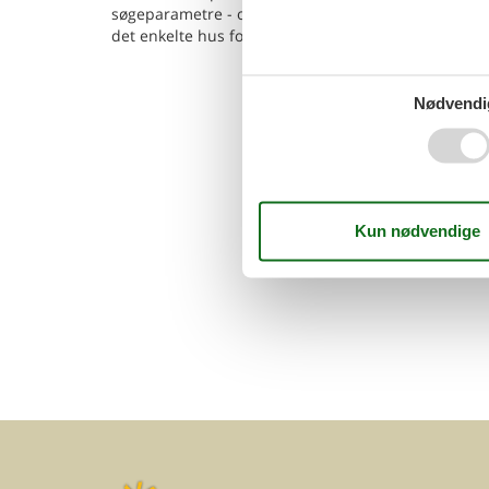
søgeparametre - og klik på
Vis huse
. Så ser du list
det enkelte hus for at læse information om det.
Nødvendi