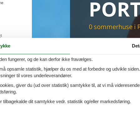
PORT
ne
Du får altid dit 
pris
0 sommerhuse i P
t
old
ykke
Det
åde
den fungerer, og de kan derfor ikke fravælges.
elbil
 må opsamle statistik, hjælper du os med at forbedre og udvikle siden. I
ninger til vores underleverandører.
ookies, giver du (ud over statistik) samtykke til, at vi må videresende
dsføring.
 tilbagekalde dit samtykke vedr. statistik og/eller markedsføring.
rtoferraio
har her 5 sommerhuse med pool. Angiv den ønskede lejeperiode og 