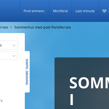
Find emnenr.
Miniferie
Last minute
rraio
Sommerhus med pool Portoferraio
øb
SIMPEL SØGNING
SOM
SOMM
HELE 
MED
SOMM
I
TV
PRISG
De fleste danske