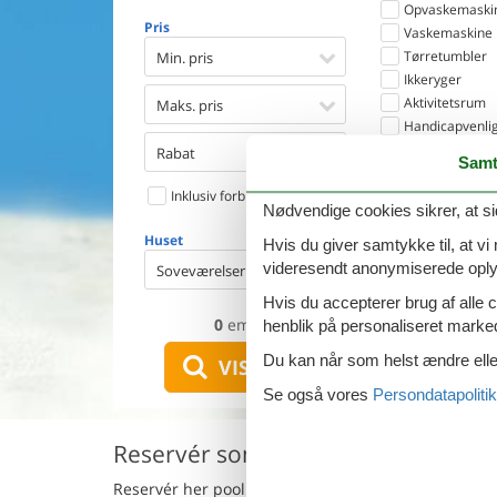
Opvaskemaski
Pris
Vaskemaskine
Tørretumbler
Min. pris
Ikkeryger
Aktivitetsrum
Maks. pris
Handicapvenlig
Gode fiskeforh
Rabat
Samt
Indhegnet omr
Inklusiv forbrug
Aircondition
Nødvendige cookies sikrer, at si
Ladestander til 
Huset
Energivenligt
Hvis du giver samtykke til, at vi
videresendt anonymiserede oplys
Soveværelser
Hvis du accepterer brug af alle c
0
emner
henblik på personaliseret marke
Du kan når som helst ændre eller
VIS HUSE
Se også vores
Persondatapolitik
Reservér sommerhus med pool i Po
Reservér her poolhuse i
Portoferraio
i
Livorno
. Vi 