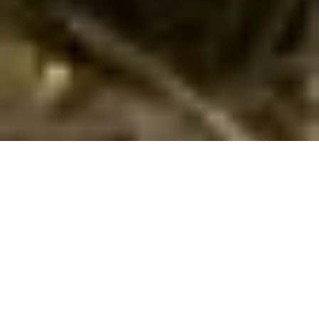
Lej herligt sommerhus med pool i Ravni
Find og lej her et vidunderligt poolhus i
Ravni
. Vi har her 13
sommerhuse med pool
. Indtast det ønskede tidsrum og andre
søgeparametre - og tryk på knappen
Vis huse
. Så vil du få en
liste over alle sommerhuse med pool i Ravni med de angivne