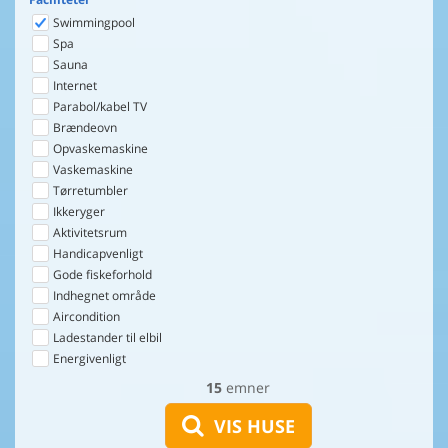
Swimmingpool
Spa
Sauna
Internet
Parabol/kabel TV
Brændeovn
Opvaskemaskine
Vaskemaskine
Tørretumbler
Ikkeryger
Aktivitetsrum
Handicapvenligt
Gode fiskeforhold
Indhegnet område
Aircondition
Ladestander til elbil
Energivenligt
15
emner
VIS HUSE