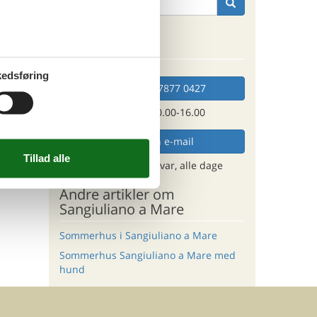
s det
Kan vi hjælpe?
edsføring
Ring (+45) 7877 0427
Man. - fre. 10.00-16.00
Send en e-mail
og få et hurtigt svar, alle dage
Andre artikler om
Sangiuliano a Mare
Sommerhus i Sangiuliano a Mare
Sommerhus Sangiuliano a Mare med
hund