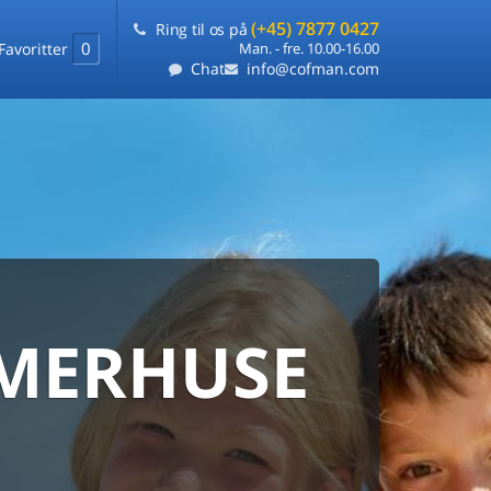
(+45) 7877 0427
Ring til os på
0
Favoritter
Man. - fre. 10.00-16.00
Chat
info@cofman.com
MERHUSE
ERHUS
DANMARKS
ERHUSUDLEJNING
ARANTI
 sommerhuse samlet på ét sted