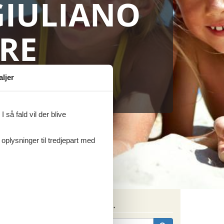
IULIANO
sommerhus til markedets laveste
RE
angiuliano a Mare
aljer
 så fald vil der blive
 oplysninger til tredjepart med
Søg efter husnr.