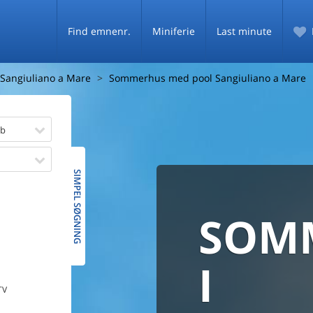
Find emnenr.
Miniferie
Last minute
Sangiuliano a Mare
Sommerhus med pool Sangiuliano a Mare
øb
SIMPEL SØGNING
SOM
SOMM
HELE 
MED
SOMM
I
TV
PRISG
De fleste danske