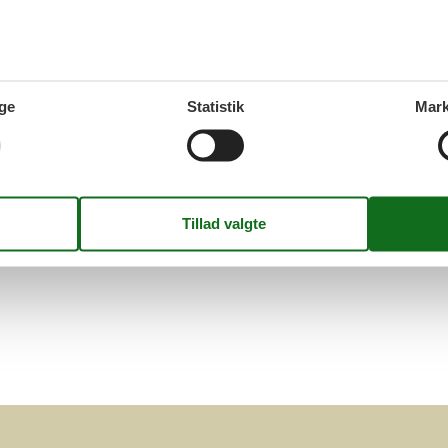
I kan let finde og bestille et sommerhus med pool ud fra jeres
undet et hus, I finder spændende, kan I læse information om det. Hvi
Side 1 af 0
ge
Statistik
Mark