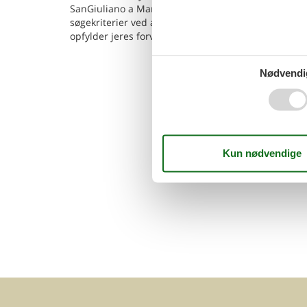
SanGiuliano a Mare kan I vælge mellem 4 poolhuse. 
søgekriterier ved at søge her på siden. Når I har f
opfylder jeres forventninger kan I bestille det.
Nødvendi