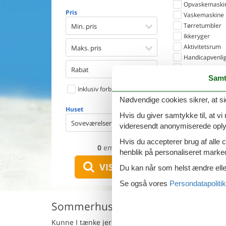
Opvaskemaski
Pris
Vaskemaskine
Tørretumbler
Min. pris
Ikkeryger
Aktivitetsrum
Maks. pris
Handicapvenlig
Gode fiskeforh
Rabat
Samt
Indhegnet omr
Inklusiv forbrug
Aircondition
Ladestander til 
Nødvendige cookies sikrer, at si
Huset
Energivenligt
Hvis du giver samtykke til, at vi
Soveværelser
videresendt anonymiserede oplys
Hvis du accepterer brug af alle c
0
emner
henblik på personaliseret marke
VIS HUSE
Du kan når som helst ændre eller
Se også vores
Persondatapolitik
Sommerhuse med pool i SanGiulia
Kunne I tænke jer et vidunderligt sommerhus med 