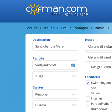
Ferie - igen og igen
Forside
Italien
Emilia Romagna
Rimini
Destination
Huset
Afstand til indk
Afstand til vand
Periode
Vælg ankomst
Udsigt til vand
1 uge
Faciliteter
Swimmingpool
Gæster
Spa
Sauna
Personer
Internet
Parabol/kabel 
Husdyr
Brændeovn