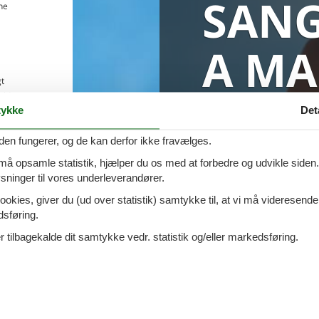
SANG
ne
Du får altid dit 
A MA
pris
t
old
0 sommerhuse i S
ykke
Det
åde
elbil
den fungerer, og de kan derfor ikke fravælges.
 må opsamle statistik, hjælper du os med at forbedre og udvikle siden. I
ninger til vores underleverandører.
ookies, giver du (ud over statistik) samtykke til, at vi må videresende
dsføring.
 tilbagekalde dit samtykke vedr. statistik og/eller markedsføring.
no a Mare hos Cofman
pool i
SanGiuliano a Mare
i
Rimini
? Hvis ja, er I det rette sted. Her i