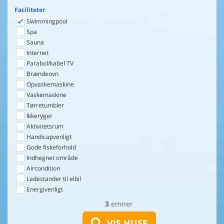
Faciliteter
Swimmingpool
Spa
Sauna
Internet
Parabol/kabel TV
Brændeovn
Opvaskemaskine
Vaskemaskine
Tørretumbler
Ikkeryger
Aktivitetsrum
Handicapvenligt
Gode fiskeforhold
Indhegnet område
Aircondition
Ladestander til elbil
Energivenligt
3
emner
VIS HUSE