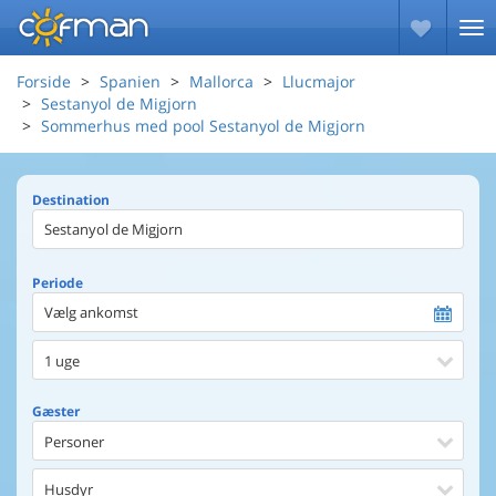
Forside
Spanien
Mallorca
Llucmajor
Sestanyol de Migjorn
Sommerhus med pool Sestanyol de Migjorn
Destination
Periode
Vælg ankomst
1 uge
Gæster
Personer
Husdyr