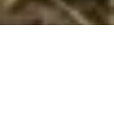
Sommerhus med pool ved Råbylille
Strand
Oplev den ultimative afslapning og sjov i et sommerhus med
indendørs pool ved naturskønne Råbylille Strand.
Nyd en luksuriøs ferieoplevelse med et sommerhus med pool
ved Råbylille Strand, hvor elegance og afslapning går hånd i
hånd. Disse sommerhuse, udstyret med indendørs pools, er
den perfekte pause fra dagligdagens travlhed og tilbyder en
unik kombination af privatliv og komfort tæt på naturens