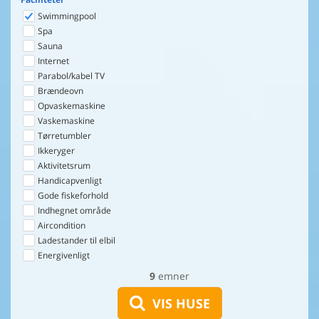
Swimmingpool
Spa
Sauna
Internet
Parabol/kabel TV
Brændeovn
Opvaskemaskine
Vaskemaskine
Tørretumbler
Ikkeryger
Aktivitetsrum
Handicapvenligt
Gode fiskeforhold
Indhegnet område
Aircondition
Ladestander til elbil
Energivenligt
9
emner
VIS HUSE