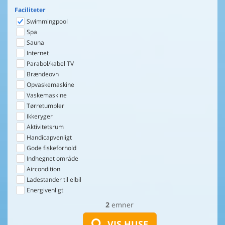
Faciliteter
Swimmingpool
Spa
Sauna
Internet
Parabol/kabel TV
Brændeovn
Opvaskemaskine
Vaskemaskine
Tørretumbler
Ikkeryger
Aktivitetsrum
Handicapvenligt
Gode fiskeforhold
Indhegnet område
Aircondition
Ladestander til elbil
Energivenligt
2
emner
VIS HUSE