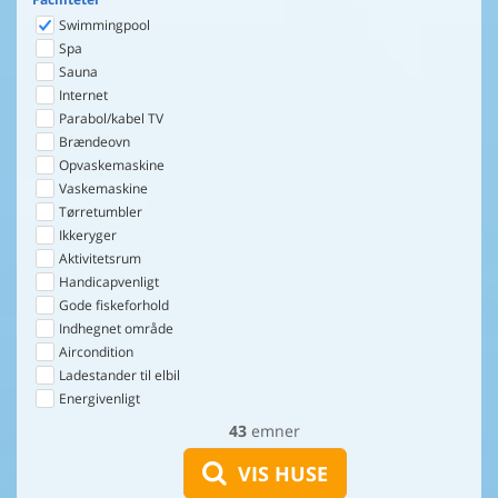
Swimmingpool
Spa
Sauna
Internet
Parabol/kabel TV
Brændeovn
Opvaskemaskine
Vaskemaskine
Tørretumbler
Ikkeryger
Aktivitetsrum
Handicapvenligt
Gode fiskeforhold
Indhegnet område
Aircondition
Ladestander til elbil
Energivenligt
43
emner
VIS HUSE