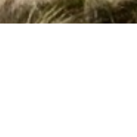
Herlige poolhuse i Villarelli til udlejning
Reservér her et vidunderligt poolhus i
Villarelli
. Vi har her 3
poolhuse. Udfyld det ønskede tidsrum og andre søgekriterier
- og klik på knappen
Vis huse
. Nu ser du listen over alle
poolhuse i Villarelli med de angivne søgekriterier. Tryk på et
hus for at læse en beskrivelse af det.
Side 1 af 0