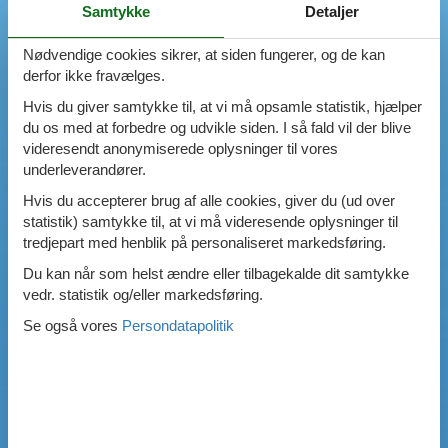
Samtykke
Detaljer
Swimmingpool
Spa
Nødvendige cookies sikrer, at siden fungerer, og de kan
Sauna
derfor ikke fravælges.
Internet
Parabol/kabel TV
Hvis du giver samtykke til, at vi må opsamle statistik, hjælper
Brændeovn
du os med at forbedre og udvikle siden. I så fald vil der blive
Opvaskemaskine
videresendt anonymiserede oplysninger til vores
Vaskemaskine
underleverandører.
Tørretumbler
Hvis du accepterer brug af alle cookies, giver du (ud over
Ikkeryger
statistik) samtykke til, at vi må videresende oplysninger til
Aktivitetsrum
tredjepart med henblik på personaliseret markedsføring.
Handicapvenligt
Du kan når som helst ændre eller tilbagekalde dit samtykke
Gode fiskeforhold
vedr. statistik og/eller markedsføring.
Indhegnet område
Aircondition
Se også vores
Persondatapolitik
Ladestander til elbil
Energivenligt
0
emner
VIS HUSE