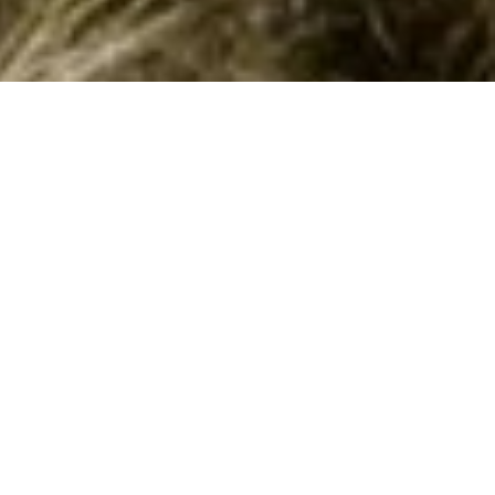
Sommerhuse med pool i Viterbo hos
Cofman
Kunne I tænke jer et privat poolhus i
Viterbo
i
Latium
? Hvis ja,
er I på den rette side. Her i Viterbo kan I vælge mellem 177
poolhuse
. I kan nemt finde og booke et poolhus ud fra jeres
søgeparametre ved at søge her på siden. Når I har fundet et
hus, I finder spændende, kan I læse mere om det. Hvis det
opfylder jeres ønsker kan I booke det.
Emne nr.:
313-IT5607.704.1