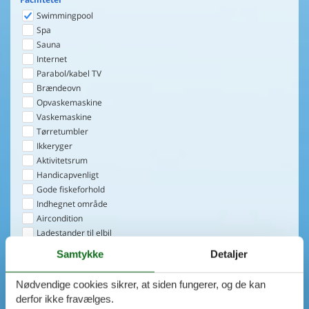
Swimmingpool
Spa
Sauna
Internet
Parabol/kabel TV
Brændeovn
Opvaskemaskine
Vaskemaskine
Tørretumbler
Ikkeryger
Aktivitetsrum
Handicapvenligt
Gode fiskeforhold
Indhegnet område
Aircondition
Ladestander til elbil
Energivenligt
Samtykke
Detaljer
1
emne
Nødvendige cookies sikrer, at siden fungerer, og de kan
VIS HUSE
derfor ikke fravælges.