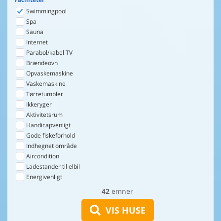
Swimmingpool
Spa
Sauna
Internet
Parabol/kabel TV
Brændeovn
Opvaskemaskine
Vaskemaskine
Tørretumbler
Ikkeryger
Aktivitetsrum
Handicapvenligt
Gode fiskeforhold
Indhegnet område
Aircondition
Ladestander til elbil
Energivenligt
42
emner
VIS HUSE