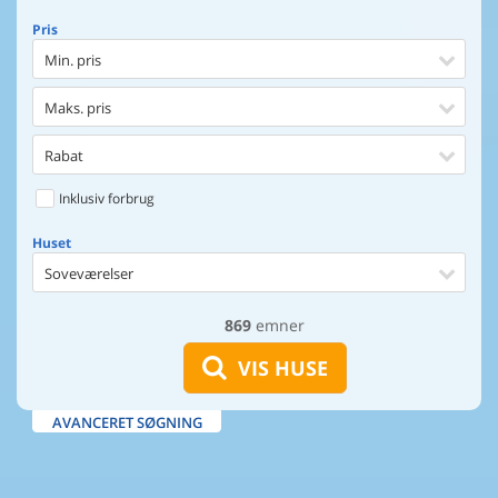
Pris
Min. pris
Maks. pris
Rabat
Inklusiv forbrug
Huset
Soveværelser
869
emner
Huset
Afstand til indkøb
VIS HUSE
Afstand til vand
AVANCERET SØGNING
Udsigt til vand
Faciliteter