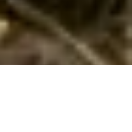
Sommerhus med spa i Blåvand
Forkæl dig selv med en ferie i Blåvand! Bo i sommerhus med spa,
og nyd wellness, strand og naturskønne omgivelser.