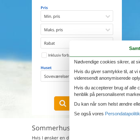
Opvaske
Pris
Vaskema
Tørretu
Min. pris
Ikkeryge
Aktivite
Maks. pris
Handicap
Gode fis
Rabat
Samt
Indhegn
Inklusiv forbrug
Aircondi
Ladestand
Nødvendige cookies sikrer, at si
Huset
Energive
Hvis du giver samtykke til, at vi
Soveværelser
videresendt anonymiserede oplys
Hvis du accepterer brug af alle c
1
emne
henblik på personaliseret marke
VIS HUSE
Du kan når som helst ændre eller
Se også vores
Persondatapolitik
Sommerhus med hund i Nago-Tor
Hvis I ønsker en dejlig ferie med hund i
Nago-Torbo