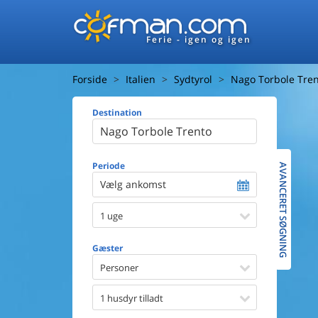
Ferie - igen og igen
Forside
Italien
Sydtyrol
Nago Torbole Tre
Destination
Huset
Afstand ti
Afstand ti
Periode
AVANCERET SØGNING
Vælg ankomst
Udsigt ti
1 uge
Faciliteter
Swimmin
Gæster
Spa
Sauna
Personer
Internet
Parabol/
1 husdyr tilladt
Brænde