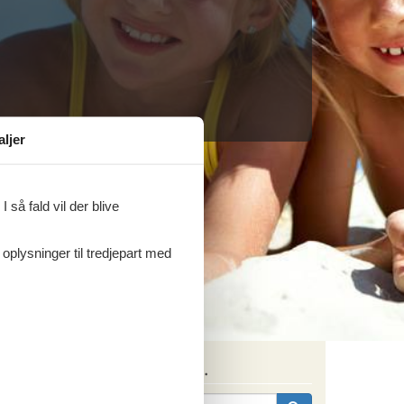
aljer
 så fald vil der blive
 oplysninger til tredjepart med
Søg efter husnr.
Torbole