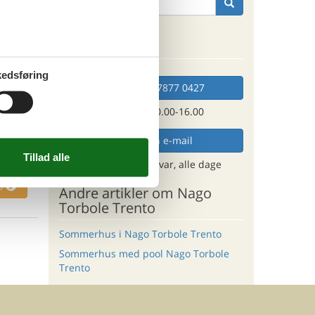
jeres
es krav
Kan vi hjælpe?
edsføring
ritter
Ring (+45) 7877 0427
Man. - fre. 10.00-16.00
tninger
635,-
Send en e-mail
rsikring
og få et hurtigt svar, alle dage
ersoner
o
Andre artikler om Nago
Torbole Trento
Sommerhus i Nago Torbole Trento
Sommerhus med pool Nago Torbole
Trento