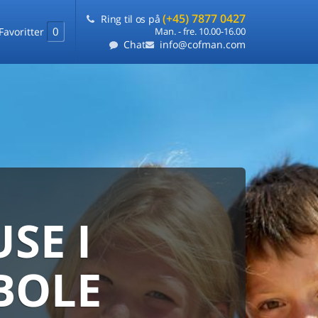
(+45) 7877 0427
Ring til os på
0
Favoritter
Man. - fre. 10.00-16.00
Chat
info@cofman.com
SE I
MED
RKS
DLEJNING
BOLE
ts laveste pris
på ét sted