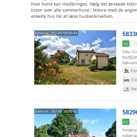
hvor hund kan medbringes. Vælg det ønskede tids
listen over alle sommerhuse i Nièvre med de angivn
enkelte hus for at læse husbeskrivelsen.
58330
Emne nr.:
357-FR-58330-04
4,4
Villa i 
fredfyl
bekvemm
6 p
3 s
Van
5829
Emne nr.:
357-FR-58290-02
4,5
Feriehus
rolige l