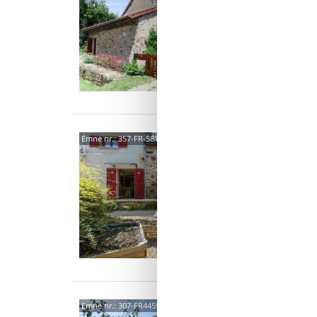
4 p
1 s
Van
5811
Emne nr.:
357-FR-58110-33
4,2
Landhus
traditio
Parc du 
6 p
2 s
5817
Emne nr.:
307-FR4459.604.1