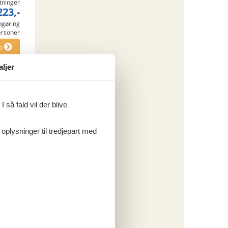
tninger
223,-
engøring
ersoner
o
aljer
ritter
 så fald vil der blive
tninger
 oplysninger til tredjepart med
533,-
rsikring
o
ritter