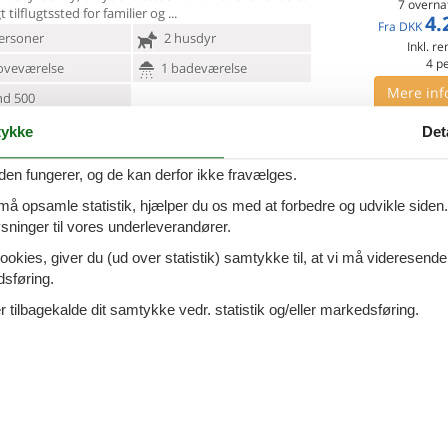
7 overna
t tilflugtssted for familier og
4.
Fra
DKK
ersoner
2 husdyr
Inkl. r
4
p
oveværelse
1 badeværelse
Mere inf
d 500
ykke
Det
VIS MERE
0 - Ternant
den fungerer, og de kan derfor ikke fravælges.
Tilføj til favo
 må opsamle statistik, hjælper du os med at forbedre og udvikle siden. I
ninger til vores underleverandører.
ersoner
3 husdyr
7 overna
ookies, giver du (ud over statistik) samtykke til, at vi må videresende
oveværelser
1 badeværelse
3.
dsføring.
Fra
DKK
d 7000
Inkl. rengøring og fo
 tilbagekalde dit samtykke vedr. statistik og/eller markedsføring.
Mere inf
VIS MERE
0 - Chiddes
Tilføj til favo