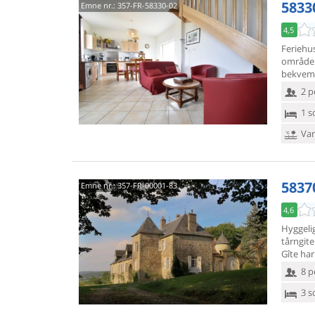
58330
Emne nr.:
357-FR-58330-02
4,5
Feriehus
område
bekvemm
2 p
1 s
Van
5837
Emne nr.:
357-FR-00001-83
4,6
Hyggelig
tårngite
Gîte har
8 p
3 s