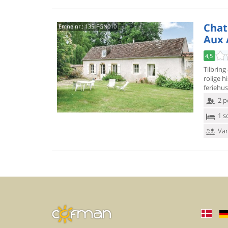
Chate
Emne nr.:
135-FGN010
Aux
4,5
Tilbrin
rolige h
feriehu
2 p
1 s
Van