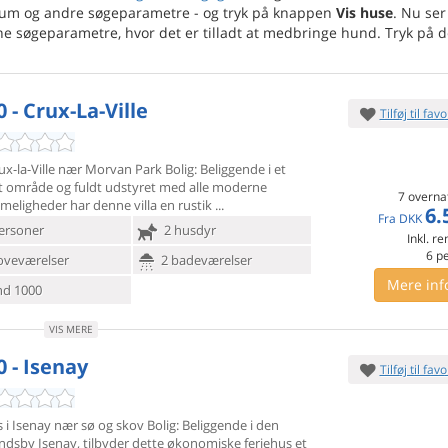
rum og andre søgeparametre - og tryk på knappen
Vis huse
. Nu ser
e søgeparametre, hvor det er tilladt at medbringe hund. Tryk på d
 - Crux-La-Ville
Tilføj til favo
Crux-la-Ville nær Morvan Park Bolig: Beliggende i et
dt område
og fuldt udstyret med alle moderne
7 overna
eligheder har denne villa en rustik
6.
Fra
DKK
ersoner
2 husdyr
Inkl. r
6
p
oveværelser
2 badeværelser
Mere inf
d 1000
VIS MERE
0 - Isenay
Tilføj til favo
 i Isenay nær sø og skov Bolig: Beliggende i den
andsby
Isenay, tilbyder dette økonomiske feriehus et