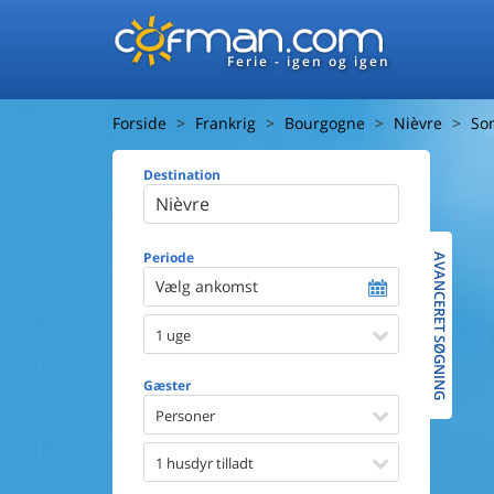
Ferie - igen og igen
Forside
Frankrig
Bourgogne
Nièvre
So
Destination
Huset
Afstand ti
Afstand ti
Periode
AVANCERET SØGNING
Vælg ankomst
Udsigt ti
1 uge
Faciliteter
Swimmin
Gæster
Spa
Sauna
Personer
Internet
Parabol/
1 husdyr tilladt
Brænde