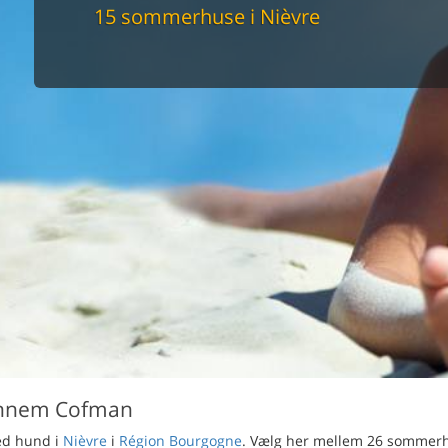
maskine
15 sommerhuse i Nièvre
skine
mbler
r
tsrum
venligt
keforhold
et område
tion
er til elbil
nligt
ennem Cofman
med hund i
Nièvre
i
Région Bourgogne
. Vælg her mellem 26 sommer