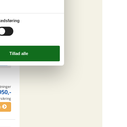
tninger
edsføring
105,-
rsikring
o
ritter
tninger
950,-
rsikring
o