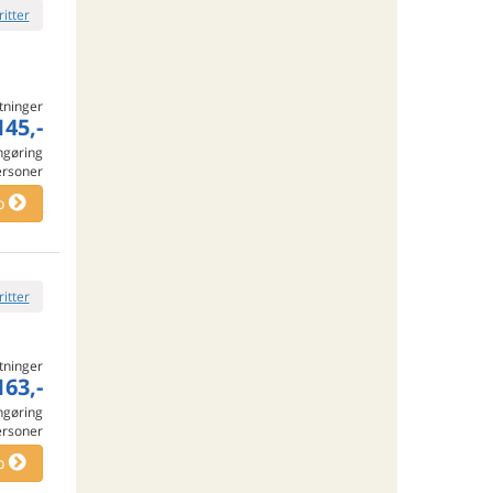
ritter
tninger
145,-
engøring
ersoner
o
ritter
tninger
163,-
engøring
ersoner
o