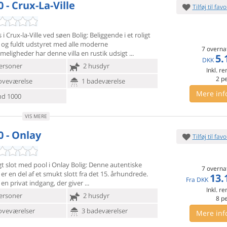
 - Crux-La-Ville
Tilføj til favo
 i Crux-la-Ville ved søen Bolig: Beliggende i et roligt
 og
fuldt udstyret med alle moderne
7 overna
eligheder har denne villa en rustik udsigt
5.
DKK
ersoner
2 husdyr
Inkl. r
2
p
oveværelse
1 badeværelse
Mere inf
d 1000
VIS MERE
0 - Onlay
Tilføj til favo
t slot med pool i Onlay Bolig: Denne autentiske
7 overna
 er en del af
et smukt slott fra det 15. århundrede.
13.
Fra
DKK
 en privat indgang, der giver
Inkl. r
ersoner
2 husdyr
8
p
oveværelser
3 badeværelser
Mere inf