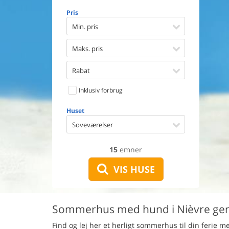
Opvaske
Pris
Vaskema
Tørretu
Min. pris
Ikkeryge
Aktivite
Maks. pris
Handicap
Gode fis
Rabat
Indhegn
Inklusiv forbrug
Aircondi
Ladestand
Huset
Energive
Soveværelser
15
emner
VIS HUSE
Sommerhus med hund i Nièvre g
Find og lej her et herligt sommerhus til din ferie 