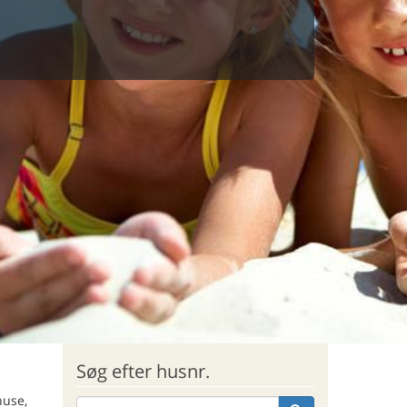
Søg efter husnr.
huse,