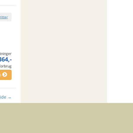
ritter
tninger
364,-
 forbrug
o
ide
→