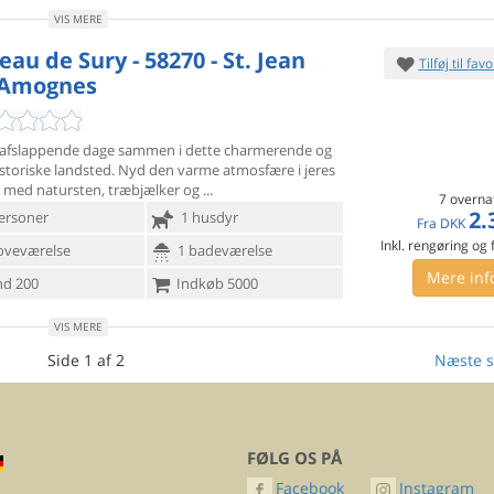
VIS MERE
au de Sury - 58270 - St. Jean
Tilføj til favo
 Amognes
g afslappende dage sammen i dette charmerende og
istoriske
landsted. Nyd den varme atmosfære i jeres
s med natursten, træbjælker og
7 overna
2.
ersoner
1 husdyr
Fra
DKK
Inkl. rengøring og
oveværelse
1 badeværelse
Mere inf
d 200
Indkøb 5000
VIS MERE
Side 1 af 2
Næste s
FØLG OS PÅ
Facebook
Instagram