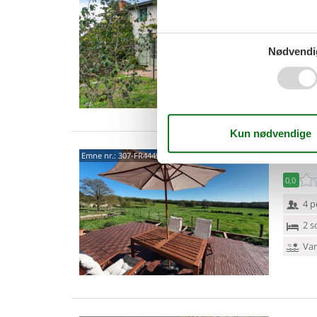
4,7
4 p
Nødvendi
2 s
Van
58330
Emne nr.:
307-FR4449.601.1
0,0
4 p
2 s
Van