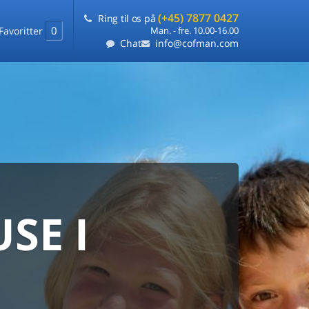
(+45) 7877 0427
Ring til os på
0
Favoritter
Man. - fre. 10.00-16.00
Chat
info@cofman.com
SE I
MED
RKS
DLEJNING
ts laveste pris
på ét sted