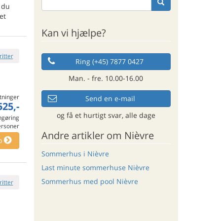
 du
et
Kan vi hjælpe?
ritter
Ring (+45) 7877 0427
Man. - fre. 10.00-16.00
tninger
Send en e-mail
525,-
og få et hurtigt svar, alle dage
engøring
ersoner
Andre artikler om Nièvre
o
Sommerhus i Nièvre
Last minute sommerhuse Nièvre
Sommerhus med pool Nièvre
ritter