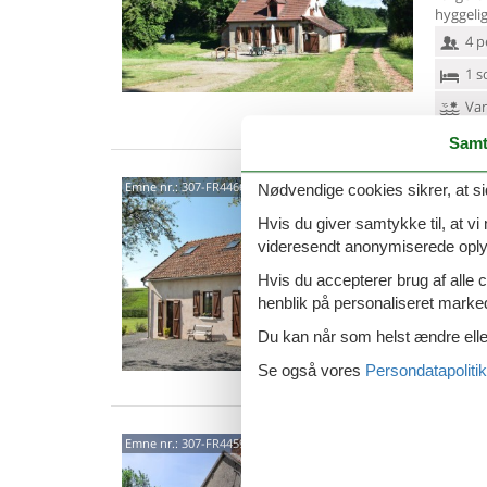
hyggelig
4 p
1 s
Van
Samt
5825
Emne nr.:
307-FR4466.604.1
Nødvendige cookies sikrer, at si
Hvis du giver samtykke til, at vi
4,6
videresendt anonymiserede oplys
6 p
Hvis du accepterer brug af alle c
3 s
henblik på personaliseret marke
Van
Du kan når som helst ændre eller
Se også vores
Persondatapolitik
5817
Emne nr.:
307-FR4459.603.1
4,4