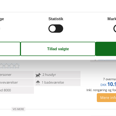
ersoner
2 husdyr
7 overna
ge
Statistik
Mark
oveværelser
1 badeværelse
3.
Fra
DKK
d 18000
Inkl. rengøring og fo
Mere inf
VIS MERE
 - Crux La Ville
Tilføj til favo
ersoner
2 husdyr
7 overna
oveværelser
1 badeværelse
10.
DKK
d 8000
Inkl. rengøring og fo
Mere inf
VIS MERE