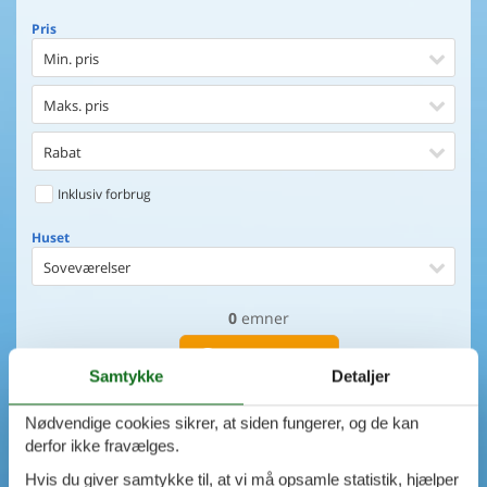
Pris
Min. pris
Maks. pris
Rabat
Inklusiv forbrug
Huset
Soveværelser
0
emner
Huset
Afstand til indkøb
VIS HUSE
Samtykke
Detaljer
Afstand til vand
AVANCERET SØGNING
Nødvendige cookies sikrer, at siden fungerer, og de kan
Udsigt til vand
derfor ikke fravælges.
Hvis du giver samtykke til, at vi må opsamle statistik, hjælper
Faciliteter