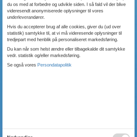
du os med at forbedre og udvikle siden. I så fald vil der blive
Swimmingpool
videresendt anonymiserede oplysninger til vores
Spa
underleverandører.
Sauna
Internet
Hvis du accepterer brug af alle cookies, giver du (ud over
Parabol/kabel TV
statistik) samtykke til, at vi må videresende oplysninger til
Brændeovn
tredjepart med henblik på personaliseret markedsføring.
Opvaskemaskine
Du kan når som helst ændre eller tilbagekalde dit samtykke
Vaskemaskine
vedr. statistik og/eller markedsføring.
Tørretumbler
Ikkeryger
Se også vores
Persondatapolitik
Aktivitetsrum
Handicapvenligt
Gode fiskeforhold
Indhegnet område
Aircondition
Ladestander til elbil
Energivenligt