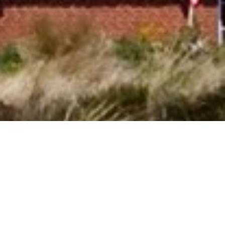
Sommerhus med hund i Novara hos
Cofman
Hvis I vil have en skøn ferie med hund i
Novara
i
Piedmont
i et