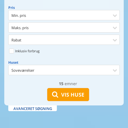
Pris
Min. pris
Maks. pris
Rabat
Inklusiv forbrug
Huset
Soveværelser
15
emner
Huset
Afstand til indkøb
VIS HUSE
Afstand til vand
AVANCERET SØGNING
Udsigt til vand
Faciliteter