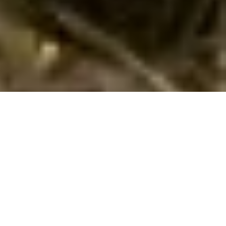
Lej et skønt sommerhus i Ogliastra med
hund tilladt
Hvis I ønsker en skøn ferie med hund i
Ogliastra
i
Sardinia
i et
dejligt sommerhus, så har I muligheden hos os. Her i
Ogliastra kan I vælge mellem 29 sommerhuse, hvor hund er
tilladt. I kan nemt finde og booke et sommerhus, hvor I kan