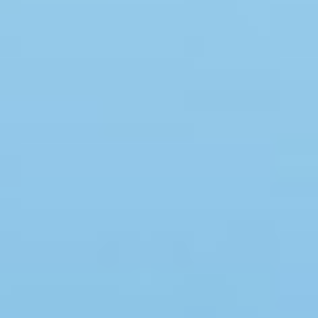
Swimmingpool
Spa
Sauna
Internet
Parabol/kabel TV
Brændeovn
Opvaskemaskine
Vaskemaskine
Tørretumbler
Ikkeryger
Aktivitetsrum
Handicapvenligt
Gode fiskeforhold
Indhegnet område
Aircondition
Ladestander til elbil
Energivenligt