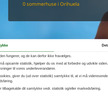
maskine
0 sommerhuse i Orihuela
skine
mbler
r
tsrum
venligt
keforhold
et område
tion
ykke
Det
er til elbil
nligt
den fungerer, og de kan derfor ikke fravælges.
 må opsamle statistik, hjælper du os med at forbedre og udvikle siden. I
ninger til vores underleverandører.
ookies, giver du (ud over statistik) samtykke til, at vi må videresende
dsføring.
 tilbagekalde dit samtykke vedr. statistik og/eller markedsføring.
ela med hund tilladt
ivat sommerhus i
Orihuela
? Hvis ja, er I på den helt rigtige side. Her i