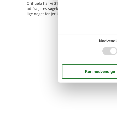
Orihuela har vi 31 sommerhuse, hvor hund er tillad
ud fra jeres søgekriterier ved at søge her på siden.
lige noget for jer kan I bestille det.
Nødvendi