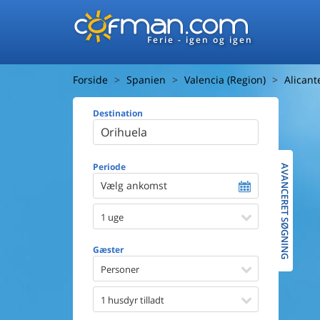
Ferie - igen og igen
Forside
Spanien
Valencia (Region)
Alicant
Destination
Huset
Afstand ti
Afstand ti
Periode
AVANCERET SØGNING
Vælg ankomst
Udsigt ti
1 uge
Faciliteter
Swimmin
Gæster
Spa
Sauna
Personer
Internet
Parabol/
1 husdyr tilladt
Brænde