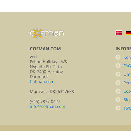
COFMAN.COM
INFOR
ved
Kon
Feline Holidays A/S
FA
Nygade 8b. 2. th
DK-7400 Herning
Om
Danmark
Cofman.com
Per
Coo
Momsnr.: DK26347688
Blo
(+45) 7877 0427
info@cofman.com
15%