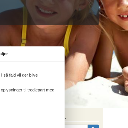
aljer
 så fald vil der blive
 oplysninger til tredjepart med
Søg efter husnr.