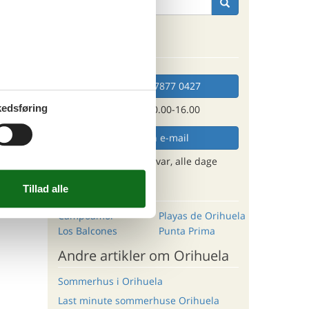
e hund,
det er
Kan vi hjælpe?
Ring (+45) 7877 0427
edsføring
Man. - fre. 10.00-16.00
Send en e-mail
og få et hurtigt svar, alle dage
Destinationer
Campoamor
Playas de Orihuela
Los Balcones
Punta Prima
Andre artikler om Orihuela
Sommerhus i Orihuela
Last minute sommerhuse Orihuela