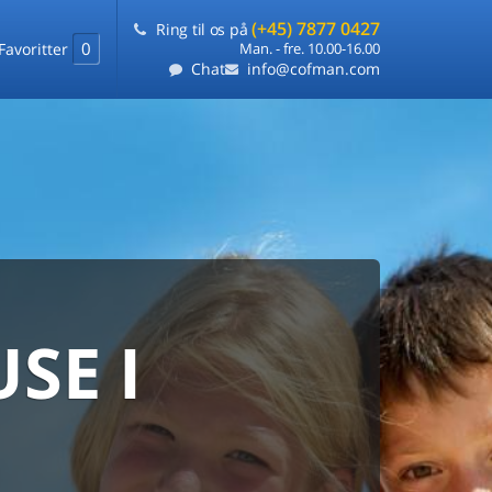
(+45) 7877 0427
Ring til os på
0
Favoritter
Man. - fre. 10.00-16.00
Chat
info@cofman.com
SE I
MED
RKS
DLEJNING
ts laveste pris
på ét sted