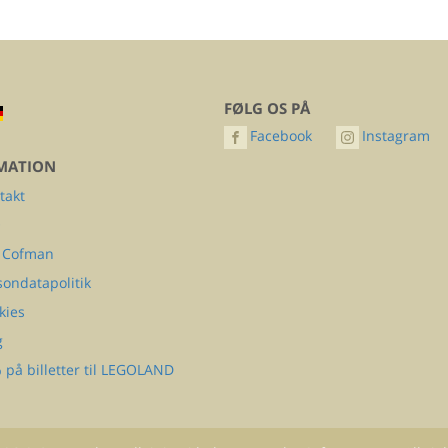
FØLG OS PÅ
Facebook
Instagram
MATION
takt
Q
 Cofman
sondatapolitik
kies
g
 på billetter til LEGOLAND