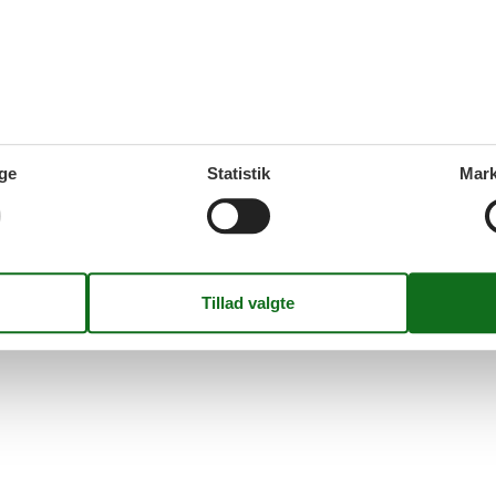
t. I kan nemt finde og bestille et sommerhus, hvor I kan medbring
 Hvis I ser et spændende hus, kan I læse en beskrivelse af det. Hvis 
Side 1 af 0
ge
Statistik
Mark