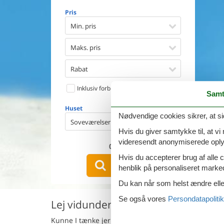
Opvaske
Pris
Vaskema
Tørretu
Min. pris
Ikkeryge
Aktivite
Maks. pris
Handicap
Gode fis
Rabat
Indhegn
Inklusiv forbrug
Aircondi
Samt
Ladestand
Huset
Energive
Nødvendige cookies sikrer, at si
Soveværelser
Hvis du giver samtykke til, at vi
videresendt anonymiserede oplys
0
emner
Hvis du accepterer brug af alle c
VIS HUSE
henblik på personaliseret marke
Du kan når som helst ændre eller
Se også vores
Persondatapolitik
Lej vidunderligt sommerhus i Orihu
Kunne I tænke jer en ferie med jeres hund i et pr