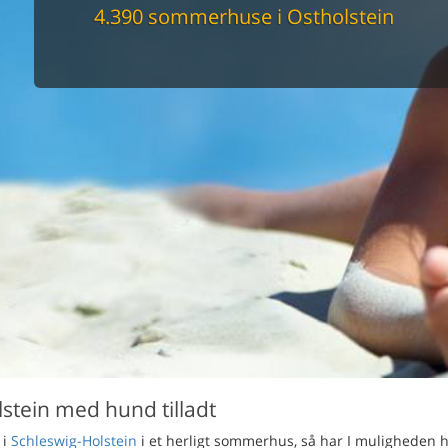
maskine
4.390 sommerhuse i Ostholstein
skine
mbler
r
tsrum
venligt
keforhold
et område
tion
er til elbil
nligt
lstein med hund tilladt
i
Schleswig-Holstein
i et herligt sommerhus, så har I muligheden h