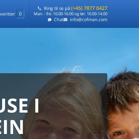
(+45) 7877 0427
Ring til os på
0
voritter
Man. - fre. 10.00-16.00 og lør. 10.00-14.00
Chat
info@cofman.com
SE I
MED
RKS
DLEJNING
EIN
ts laveste pris
på ét sted