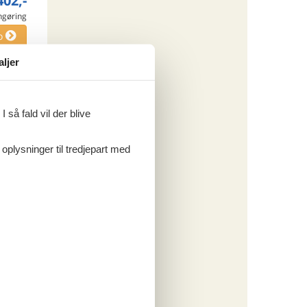
402,-
engøring
o
aljer
ritter
 så fald vil der blive
 oplysninger til tredjepart med
tninger
753,-
o
ritter