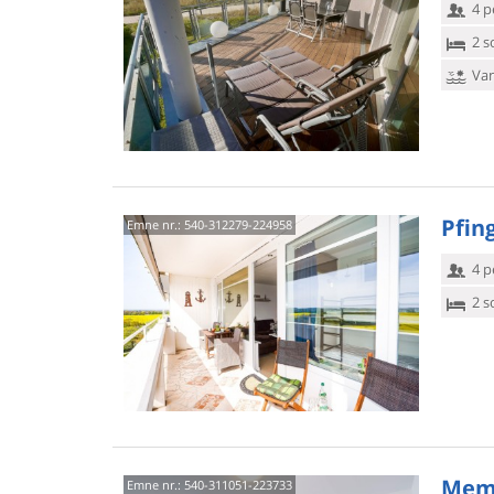
4 p
2 s
Van
Pfing
Emne nr.:
540-312279-224958
4 p
2 s
Meme
Emne nr.:
540-311051-223733