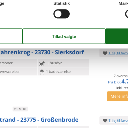
ge
Statistik
Mark
oveværelse
1 badeværelse
d 3500
Indkøb 2700
7 overna
4.
DKK
Mere inf
VIS MERE
ahrenkrog - 23730 - Sierksdorf
Tilføj til favo
ersoner
1 husdyr
oveværelser
1 badeværelse
7 overna
4.
Fra
DKK
Inkl. r
Mere inf
VIS MERE
trand - 23775 - Großenbrode
Tilføj til favo