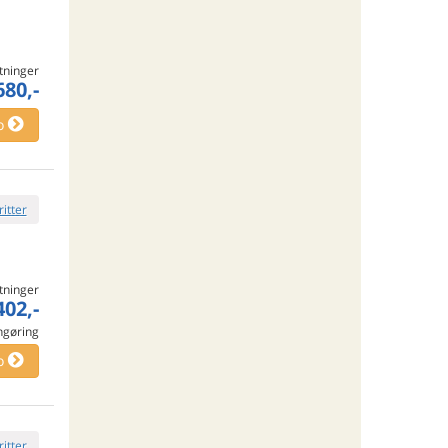
tninger
680,-
o
ritter
tninger
402,-
engøring
o
ritter