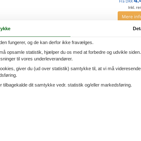
4.
Fra
DKK
Inkl. r
Mere inf
ykke
Det
VIS MERE
stian-Westphal-Straße - 23743 -
den fungerer, og de kan derfor ikke fravælges.
Tilføj til favo
itz
 må opsamle statistik, hjælper du os med at forbedre og udvikle siden. I
ninger til vores underleverandører.
ersoner
1 husdyr
ookies, giver du (ud over statistik) samtykke til, at vi må videresende
oveværelser
1 badeværelse
7 overna
dsføring.
8.
Fra
DKK
 tilbagekalde dit samtykke vedr. statistik og/eller markedsføring.
Mere inf
VIS MERE
ang - 23683 - Scharbeutz
Tilføj til favo
ersoner
1 husdyr
oveværelse
1 badeværelse