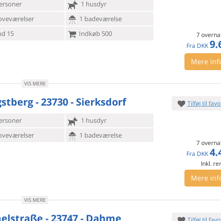
ersoner
1 husdyr
oveværelser
1 badeværelse
d 15
Indkøb 500
7 overna
9.
Fra
DKK
Mere inf
VIS MERE
stberg - 23730 - Sierksdorf
Tilføj til favo
ersoner
1 husdyr
oveværelser
1 badeværelse
7 overna
4.
Fra
DKK
Inkl. r
Mere inf
VIS MERE
lstraße - 23747 - Dahme
Tilføj til favo