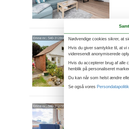
Samt
Chri
Emne nr.:
540-312866-225541
Nødvendige cookies sikrer, at si
Gröm
Hvis du giver samtykke til, at vi
videresendt anonymiserede oplys
5 p
Hvis du accepterer brug af alle c
4 s
henblik på personaliseret marke
Du kan når som helst ændre eller
Se også vores
Persondatapolitik
Am H
Emne nr.:
540-312799-225474
4 p
1 s