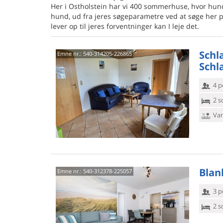
Her i Ostholstein har vi 400 sommerhuse, hvor hund
hund, ud fra jeres søgeparametre ved at søge her p
lever op til jeres forventninger kan I leje det.
Schl
Emne nr.:
540-314205-226865
Schl
4 p
2 s
Van
Blan
Emne nr.:
540-312378-225057
3 p
2 s