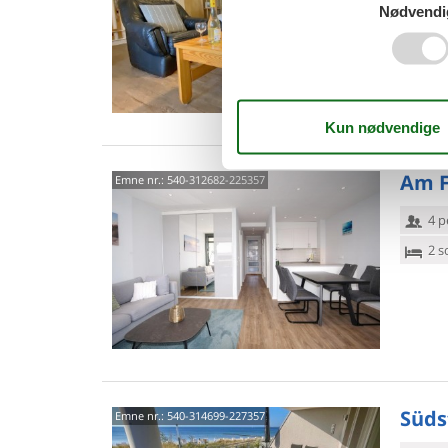
Nødvendi
1 s
Van
Am F
Emne nr.:
540-312682-225357
4 p
2 s
Süds
Emne nr.:
540-314699-227357