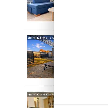
Mitt
Emne nr.:
540-311370-224052
4,8
2 p
1 s
Van
Schü
Emne nr.:
540-16165-15483
2 p