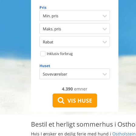
Opvaske
Pris
Vaskema
Tørretu
Min. pris
Ikkeryge
Aktivite
Maks. pris
Handicap
Gode fis
Rabat
Indhegn
Inklusiv forbrug
Aircondi
Ladestand
Huset
Energive
Soveværelser
4.390
emner
VIS HUSE
Bestil et herligt sommerhus i Ostho
Hvis I ønsker en dejlig ferie med hund i
Ostholstein