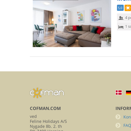
5,0
4 p
1 s
COFMAN.COM
INFOR
ved
Kon
Feline Holidays A/S
FA
Nygade 8b. 2. th