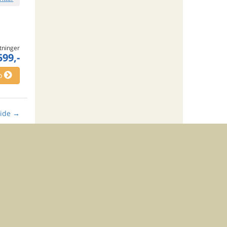
tninger
599,-
o
ide
→