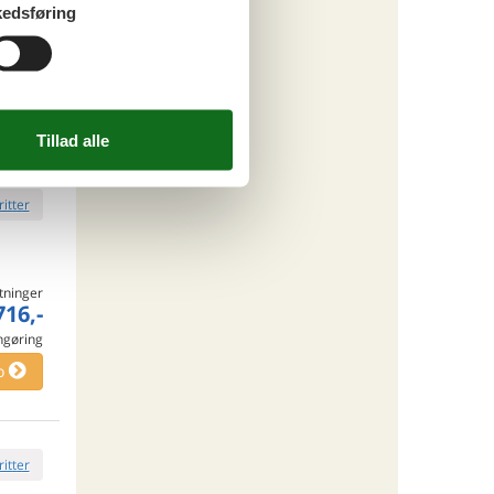
edsføring
tninger
672,-
o
ritter
tninger
716,-
engøring
o
ritter