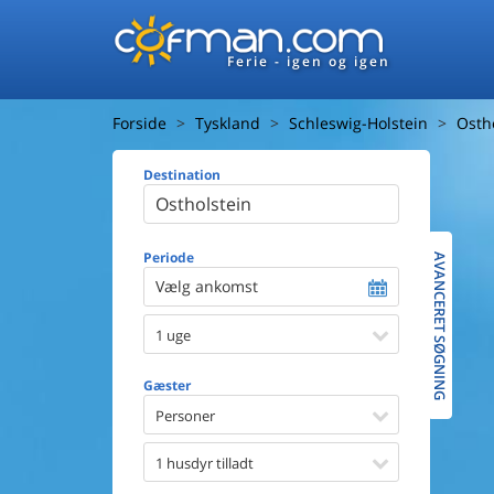
Ferie - igen og igen
Forside
Tyskland
Schleswig-Holstein
Osth
Destination
Huset
Afstand ti
Afstand ti
Periode
AVANCERET SØGNING
Vælg ankomst
Udsigt ti
1 uge
Faciliteter
Swimmin
Gæster
Spa
Sauna
Personer
Internet
Parabol/
1 husdyr tilladt
Brænde