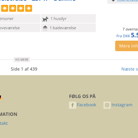
ersoner
1 husdyr
oveværelse
1 badeværelse
7 overna
5.
Fra
DKK
Mere inf
VIS MERE
Side 1 af 439
Næste s
FØLG OS PÅ
Facebook
Instagram
MATION
takt
Q