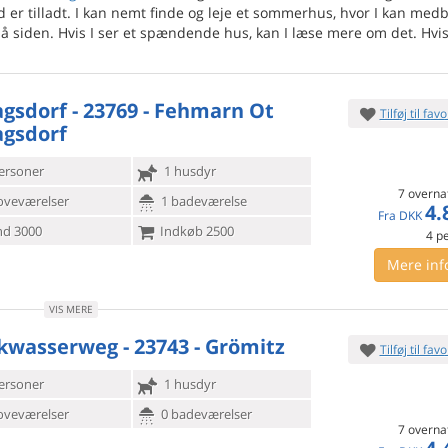
 er tilladt. I kan nemt finde og leje et sommerhus, hvor I kan med
å siden. Hvis I ser et spændende hus, kan I læse mere om det. Hvis
agsdorf - 23769 - Fehmarn Ot
Tilføj til favo
agsdorf
ersoner
1 husdyr
7 overna
oveværelser
1 badeværelse
4.
Fra
DKK
d 3000
Indkøb 2500
4
p
Mere inf
VIS MERE
kwasserweg - 23743 - Grömitz
Tilføj til favo
ersoner
1 husdyr
oveværelser
0 badeværelser
7 overna