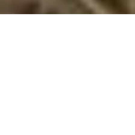
Sommerhus på Bornholm uge 27
Oplev Bornholms vibrerende sommer med festivaler, gastronomi
og gyldne strande i uge 27. Dit sommerhuseventyr venter!
Nyd den første uge af sommerferien i et idyllisk sommerhus
på Bornholm. Uge 27 markerer starten på de lyse, varme
sommerdage, hvor øen viser sig fra sin bedste side, fyldt med
liv, kultur og natur.
Start sommeren på den solrige ø
Bornholm er kendt som Østersøens perle, og i uge 27
begynder øen for alvor at summe af sommerliv. Strande som