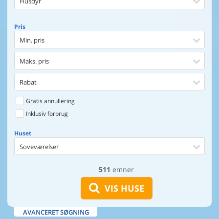
Husdyr
Pris
Min. pris
Maks. pris
Rabat
Gratis annullering
Inklusiv forbrug
Huset
Soveværelser
511
emner
Huset
Afstand til indkøb
VIS HUSE
Afstand til vand
AVANCERET SØGNING