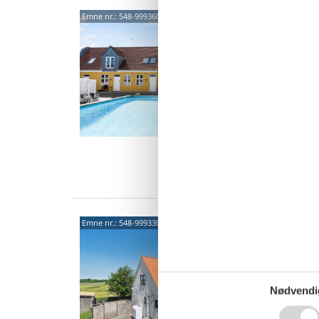
Char
Emne nr.:
548-99936084
havu
Brødde
4,5
Informa
dage fø
Denne c
6 p
2 s
Ind
Cha
Emne nr.:
548-99933060
bålp
Aarsbal
3,0
Informa
Nødvendi
dage fø
Velkomm