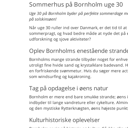
Sommerhus på Bornholm uge 30
Uge 30 på Bornholm byder på perfekte sommerdage med
på solskinsøen!
Når uge 30 ruller ind over Danmark, er det tid til 
sommerpragt, og hvad bedre måde at nyde det på e
udforskning og sjove aktiviteter?
Oplev Bornholms enestående strand
Bornholms mange strande tilbyder noget for enhver 
utroligt fine hvide sand og krystalklare badevand.
en forfriskende svømmetur. Hvis du søger mere act
som windsurfing og kajakroning.
Tag på opdagelse i øens natur
Bornholm er mere end bare smukke strande; øens in
indbyder til lange vandreture eller cykelture. Almi
og den mystiske Rytterknægten, øens højeste punkt
Kulturhistoriske oplevelser