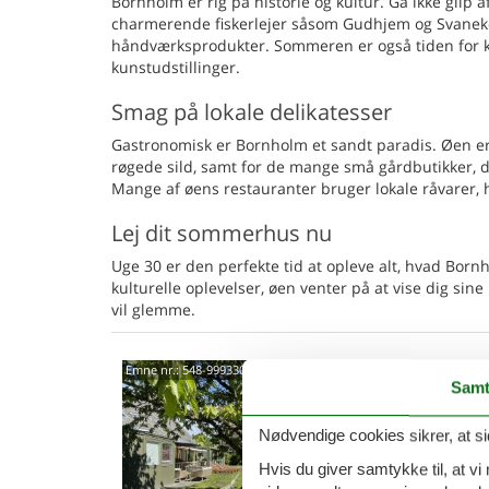
Bornholm er rig på historie og kultur. Gå ikke glip a
charmerende fiskerlejer såsom Gudhjem og Svaneke,
håndværksprodukter. Sommeren er også tiden for kun
kunstudstillinger.
Smag på lokale delikatesser
Gastronomisk er Bornholm et sandt paradis. Øen e
røgede sild, samt for de mange små gårdbutikker, de
Mange af øens restauranter bruger lokale råvarer, h
Lej dit sommerhus nu
Uge 30 er den perfekte tid at opleve alt, hvad Bornh
kulturelle oplevelser, øen venter på at vise dig sin
vil glemme.
Stor
Emne nr.:
548-99933061
Samt
på B
Skovbr
Nødvendige cookies sikrer, at si
4,8
Hvis du giver samtykke til, at vi
Informa