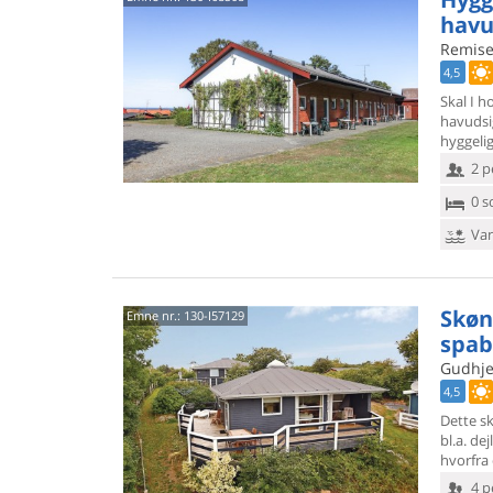
havu
Remisev
4,5
Skal I h
havudsi
hyggelig
2 p
0 s
Van
Skøn
Emne nr.:
130-I57129
spa
Gudhje
4,5
Dette sk
bl.a. dej
hvorfra 
4 p