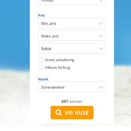
Husdyr
Opvaske
Vaskema
Tørretu
Pris
Ikkeryge
Min. pris
Aktivite
Handicap
Maks. pris
Gode fis
Indhegn
Rabat
Aircondi
Ladestand
Gratis annullering
Energive
Inklusiv forbrug
Huset
Soveværelser
697
emner
VIS HUSE