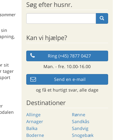
Søg efter husnr.
f sommer
 sin
Kan vi hjælpe?
apning,
Ring (+45) 7877 0427
r sit
Man. - fre. 10.00-16.00
r tager
sport
Send en e-mail
og få et hurtigt svar, alle dage
Destinationer
er
kodalen
Allinge
Rønne
Arnager
Sandkås
Balka
Sandvig
Boderne
Snogebæk