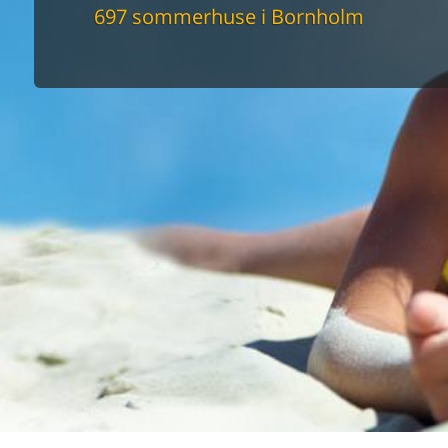
maskine
697 sommerhuse i Bornholm
skine
mbler
r
tsrum
venligt
keforhold
et område
tion
er til elbil
nligt