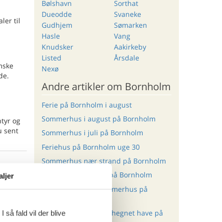
Bølshavn
Sorthat
Dueodde
Svaneke
er til
Gudhjem
Sømarken
Hasle
Vang
Knudsker
Aakirkeby
Listed
Årsdale
mske
Nexø
de.
Andre artikler om Bornholm
Ferie på Bornholm i august
Sommerhus i august på Bornholm
ntyr og
u sent
Sommerhus i juli på Bornholm
Feriehus på Bornholm uge 30
Sommerhus nær strand på Bornholm
ritter
Afbuds sommerhus på Bornholm
aljer
Handicapvenligt sommerhus på
Bornholm
Sommerhus med indhegnet have på
 så fald vil der blive
tninger