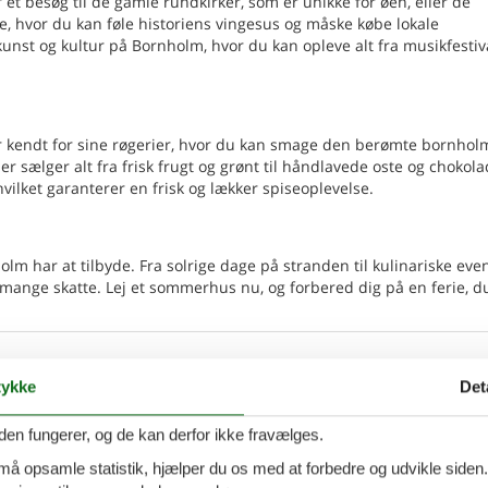
f et besøg til de gamle rundkirker, som er unikke for øen, eller de
 hvor du kan føle historiens vingesus og måske købe lokale
st og kultur på Bornholm, hvor du kan opleve alt fra musikfestival
r kendt for sine røgerier, hvor du kan smage den berømte bornhol
r sælger alt fra frisk frugt og grønt til håndlavede oste og chokola
vilket garanterer en frisk og lækker spiseoplevelse.
olm har at tilbyde. Fra solrige dage på stranden til kulinariske eve
e mange skatte. Lej et sommerhus nu, og forbered dig på en ferie, d
t familiehus nær Balka Strand
Tilføj til favo
ykke
Det
ornholm
ynet - 3730 - Nexø
den fungerer, og de kan derfor ikke fravælges.
 må opsamle statistik, hjælper du os med at forbedre og udvikle siden. I
tion omkring ankomst bliver sendt som besked 4
7 overna