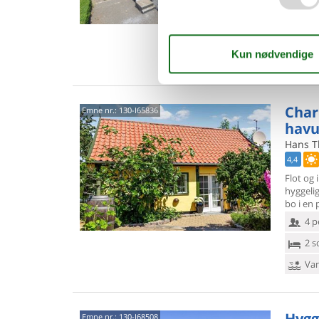
6 p
3 s
Van
Cha
Emne nr.:
130-I65836
havu
Hans Th
4,4
Flot og
hyggelig
bo i en 
4 p
2 s
Van
Hygg
Emne nr.:
130-I68508