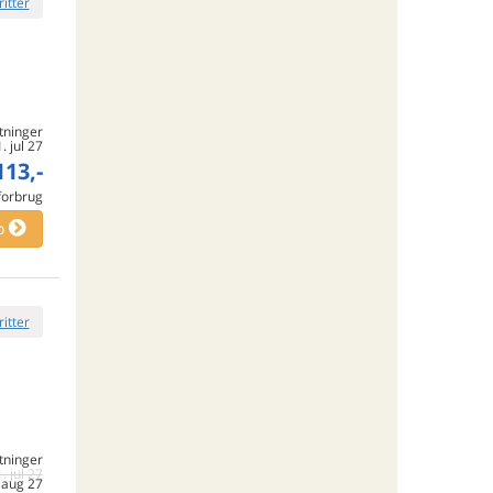
ritter
tninger
1. jul 27
113,-
 forbrug
o
ritter
tninger
1. jul 27
. aug 27