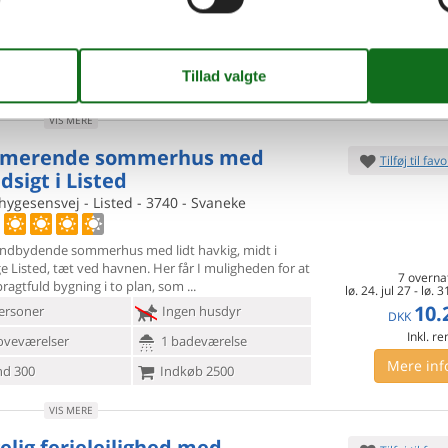
11.
DKK
ersoner
2 husdyr
Inkl. rengøring og fo
6
p
oveværelser
1 badeværelse
Mere inf
d 11000
Indkøb 3990
VIS MERE
rmerende sommerhus med
Tilføj til favo
dsigt i Listed
ygesensvej - Listed - 3740 - Svaneke
 indbydende sommerhus med lidt havkig, midt i
e Listed, tæt ved
havnen. Her får I muligheden for at
7 overna
pragtfuld bygning i to plan, som
lø. 24. jul 27
-
lø. 3
10.
ersoner
Ingen husdyr
DKK
Inkl. r
oveværelser
1 badeværelse
Mere inf
d 300
Indkøb 2500
VIS MERE
elig ferielejlighed med