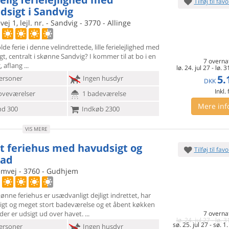
Tilføj til favo
dsigt i Sandvig
ej 1, lejl. nr. - Sandvig - 3770 - Allinge
olde ferie i denne velindrettede, lille ferielejlighed med
gt,
centralt i skønne Sandvig? I kommer til at bo i en
7 overna
, aflang
lø. 24. jul 27
-
lø. 3
5.
ersoner
Ingen husdyr
DKK
Inkl.
oveværelser
1 badeværelse
Mere inf
d 300
Indkøb 2300
VIS MERE
t feriehus med havudsigt og
Tilføj til favo
bad
mvej - 3760 - Gudhjem
ønne feriehus er usædvanligt dejligt indrettet, har
ligt og
meget stort badeværelse og et åbent køkken
der er udsigt ud over havet.
7 overna
lø. 24. jul 27
-
lø. 3
sø. 25. jul 27
-
sø. 1
ersoner
Ingen husdyr