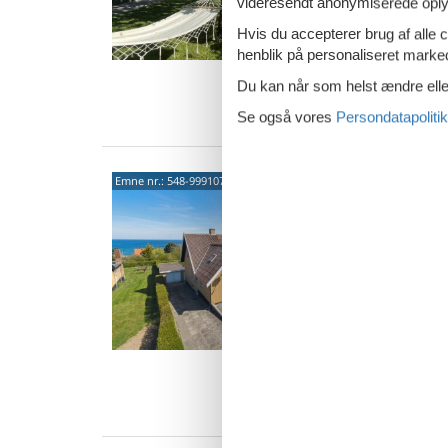
videresendt anonymiserede oplys
dage fø
Velkomm
Hvis du accepterer brug af alle c
14 
henblik på personaliseret marke
6 s
Du kan når som helst ændre eller
Van
Se også vores
Persondatapolitik
Stor
Emne nr.:
548-999107567
og a
Smedel
4,3
Informa
dage fø
en unik f
14 
7 s
Van