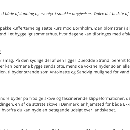
 både afslapning og eventyr i smukke omgivelser. Oplev det bedste a
at pakke kufferterne og sætte kurs mod Bornholm. Øen blomstrer i al
nd i et hyggeligt sommerhus, hvor dagene kan tilbringes med afsl
e
smag. På den sydlige del af øen ligger Dueodde Strand, berømt fo
 Her kan børnene bygge sandslotte, mens de voksne nyder solen elle
ion, tilbyder strande som Antoinette og Sandvig mulighed for vand
dre byder på frodige skove og fascinerende klippeformationer, d
ndingen, en af de største skove i Danmark, er hjemsted for både Ek
, hvorfra du kan nyde en betagende udsigt over landskabet.