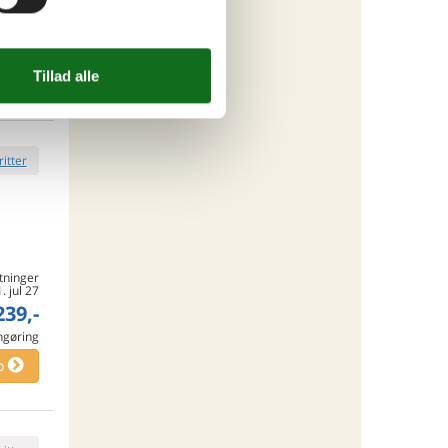
059,-
rsikring
ersoner
o
ritter
tninger
1. jul 27
239,-
engøring
o