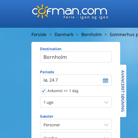
Ferie - igen og igen
Forside
Danmark
Bornholm
Sommerhus p
Destination
Huset
Afstand ti
Afstand ti
Periode
AVANCERET SØGNING
lø, 24.7
Udsigt ti
Ankomst +/- 1 dag
Faciliteter
Swimmin
1 uge
Spa
Sauna
Gæster
Internet
Personer
Parabol/
Brænde