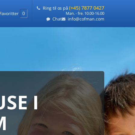
(+45) 7877 0427
Ring til os på
0
Favoritter
Man. - fre. 10.00-16.00
Chat
info@cofman.com
SE I
MED
RKS
DLEJNING
M
ts laveste pris
på ét sted