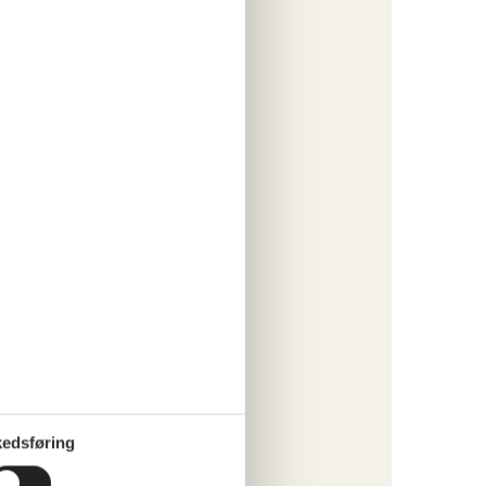
ritter
tninger
1. jul 27
431,-
rsikring
ersoner
o
ritter
edsføring
tninger
1. jul 27