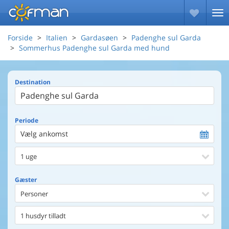
Forside
Italien
Gardasøen
Padenghe sul Garda
Sommerhus Padenghe sul Garda med hund
Destination
Periode
Vælg ankomst
1 uge
Gæster
Personer
1 husdyr tilladt