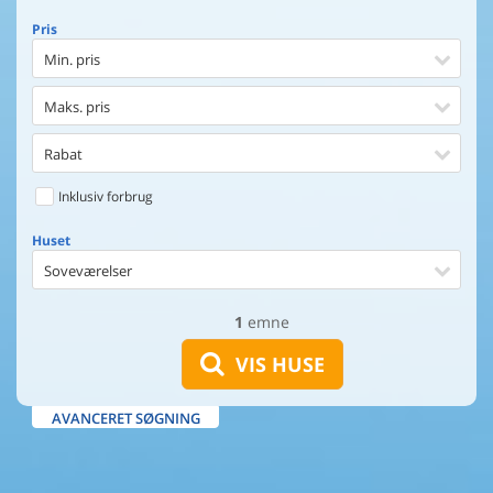
Pris
Min. pris
Maks. pris
Rabat
Inklusiv forbrug
Huset
Soveværelser
1
emne
Huset
Afstand til indkøb
VIS HUSE
Afstand til vand
AVANCERET SØGNING
Udsigt til vand
Faciliteter