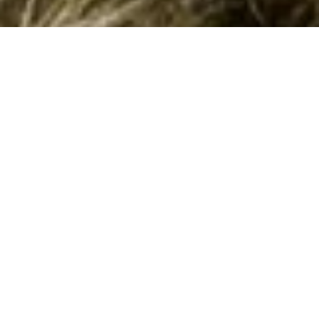
Dejlige sommerhuse i Padenghe sul Garda
med hund tilladt kan bookes her
Søger I en ferie med jeres hund i et privat sommerhus i
Padenghe sul Garda
? Så er I det rette sted. Her i Padenghe sul
Garda kan I vælge mellem 18 sommerhuse, hvor hund er
tilladt. I kan let finde og reservere et sommerhus, hvor I kan
medbringe hund, ud fra jeres søgeparametre ved at søge her
på siden. Når I har fundet et hus, der virker interessant, kan I
læse information om det. Hvis det opfylder jeres
forventninger kan I reservere det.
Emne nr.:
140-IVG165