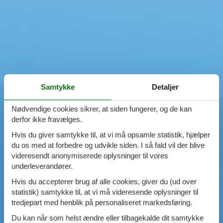
Swimmingpool
Spa
Sauna
Internet
Parabol/kabel TV
Brændeovn
Opvaskemaskine
Vaskemaskine
Samtykke
Detaljer
Tørretumbler
Ikkeryger
Nødvendige cookies sikrer, at siden fungerer, og de kan
Aktivitetsrum
derfor ikke fravælges.
Handicapvenligt
Hvis du giver samtykke til, at vi må opsamle statistik, hjælper
Gode fiskeforhold
du os med at forbedre og udvikle siden. I så fald vil der blive
Indhegnet område
videresendt anonymiserede oplysninger til vores
Aircondition
underleverandører.
Ladestander til elbil
Energivenligt
Hvis du accepterer brug af alle cookies, giver du (ud over
statistik) samtykke til, at vi må videresende oplysninger til
tredjepart med henblik på personaliseret markedsføring.
Du kan når som helst ændre eller tilbagekalde dit samtykke