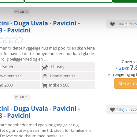
VIS MERE
ini - Duga Uvala - Pavicini -
Tilføj til favo
 - Pavicini
n til dette hyggelige hus med pool til en skøn ferie
gt fra
havet. I dette indbydende feriehus kan I glæde
en rolig beliggenhed og en
7 overna
7.
ersoner
1 husdyr
Fra
DKK
Inkl. rengøring og
oveværelser
1 badeværelse
Mere inf
d 2000
Indkøb 500
VIS MERE
ini - Duga Uvala - Pavicini -
Tilføj til favo
 - Pavicini
rate boenheder med egen indgang giver dig
itet og privatliv på
samme tid, ideelt for familier eller
 De lyse opholdsrum med hyggelige