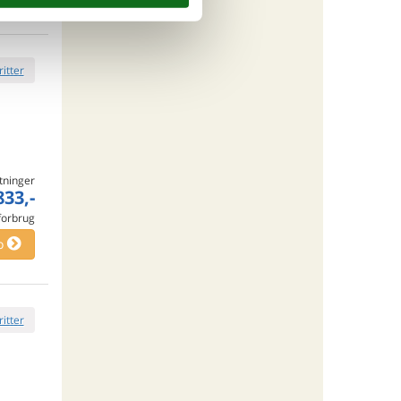
ritter
tninger
833,-
 forbrug
o
ritter