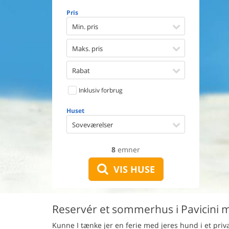
Opvaske
Pris
Vaskema
Tørretu
Min. pris
Ikkeryge
Aktivite
Maks. pris
Handicap
Gode fis
Rabat
Indhegn
Inklusiv forbrug
Aircondi
Ladestand
Huset
Energive
Soveværelser
8
emner
VIS HUSE
Reservér et sommerhus i Pavicini m
Kunne I tænke jer en ferie med jeres hund i et pr