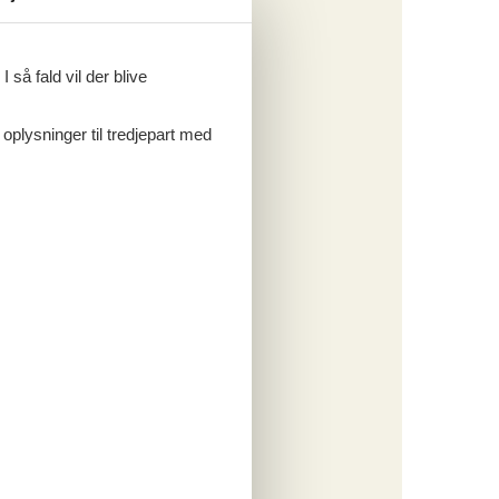
tninger
524,-
 forbrug
 så fald vil der blive
o
 oplysninger til tredjepart med
ritter
tninger
709,-
o
ritter