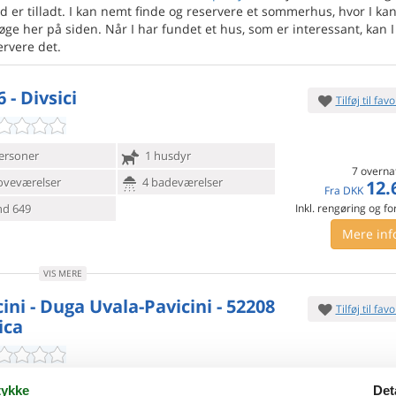
d er tilladt. I kan nemt finde og reservere et sommerhus, hvor I ka
øge her på siden. Når I har fundet et hus, som er interessant, kan I
ervere det.
 - Divsici
Tilføj til favo
ersoner
1 husdyr
7 overna
oveværelser
4 badeværelser
12.
Fra
DKK
d 649
Inkl. rengøring og fo
Mere inf
VIS MERE
ini - Duga Uvala-Pavicini - 52208
Tilføj til favo
ica
lle landsby Pavicini ligger dette rummelige og
ykke
Det
able feriehus med
pool. Interiøret er funktionelt, og