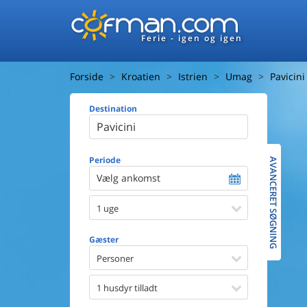
Ferie - igen og igen
Forside
Kroatien
Istrien
Umag
Pavicini
Destination
Huset
Afstand ti
Afstand ti
Periode
AVANCERET SØGNING
Vælg ankomst
Udsigt ti
1 uge
Faciliteter
Swimmin
Gæster
Spa
Sauna
Personer
Internet
Parabol/
1 husdyr tilladt
Brænde