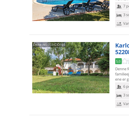
7 p
3 s
Van
Karl
Emne nr.:
133-CIO169
52208
5,0
Denne fe
familiee
ene er 
6 p
3 s
Van