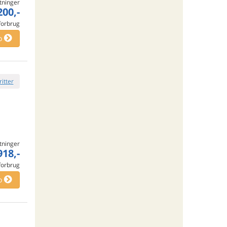
tninger
200,-
 forbrug
o
ritter
tninger
918,-
 forbrug
o