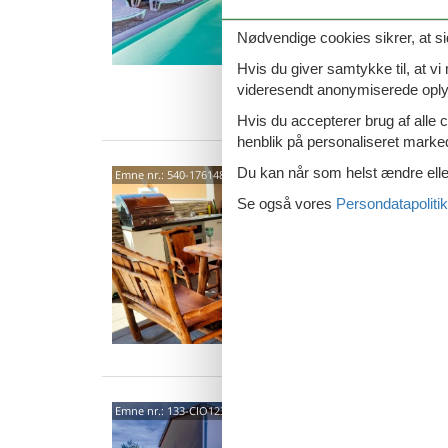
her er al
Nødvendige cookies sikrer, at si
14 
Hvis du giver samtykke til, at vi
7 s
videresendt anonymiserede oplys
Van
Hvis du accepterer brug af alle c
henblik på personaliseret marke
Du kan når som helst ændre eller
Pavic
Emne nr.:
540-176148-141568
Se også vores
Persondatapolitik
6 p
2 s
Pavic
Emne nr.:
133-CIO123
- Pav