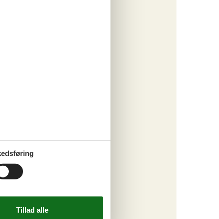
tninger
185,-
 forbrug
o
ritter
edsføring
tninger
813,-
 forbrug
o