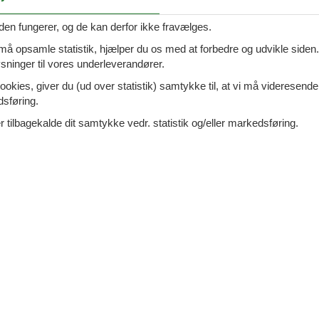
t, hvad I skal bruge til en
7 overna
den fungerer, og de kan derfor ikke fravælges.
15.
personer
1 husdyr
Fra
DKK
Inkl. rengøring og
 må opsamle statistik, hjælper du os med at forbedre og udvikle siden. I
oveværelser
7 badeværelser
ninger til vores underleverandører.
Mere inf
d 2000
Indkøb 300
ookies, giver du (ud over statistik) samtykke til, at vi må videresende
dsføring.
VIS MERE
 tilbagekalde dit samtykke vedr. statistik og/eller markedsføring.
ini - 52208 - Pavicini
Tilføj til favo
ersoner
1 husdyr
oveværelser
1 badeværelse
7 overna
10.
Fra
DKK
Mere inf
VIS MERE
ini - Duga Uvala-Pavicini - 52208
Tilføj til favo
icini