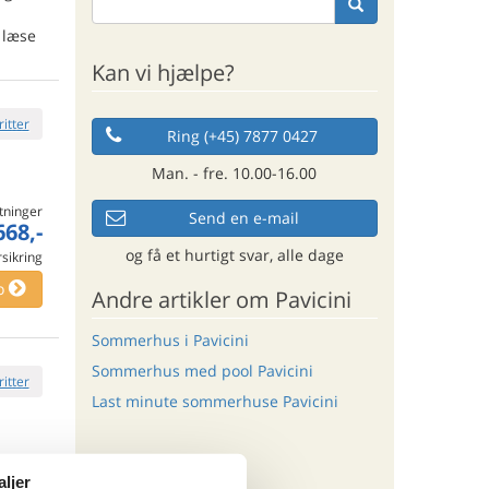
n
 læse
Kan vi hjælpe?
ritter
Ring (+45) 7877 0427
Man. - fre. 10.00-16.00
tninger
Send en e-mail
668,-
og få et hurtigt svar, alle dage
rsikring
o
Andre artikler om Pavicini
Sommerhus i Pavicini
Sommerhus med pool Pavicini
ritter
Last minute sommerhuse Pavicini
aljer