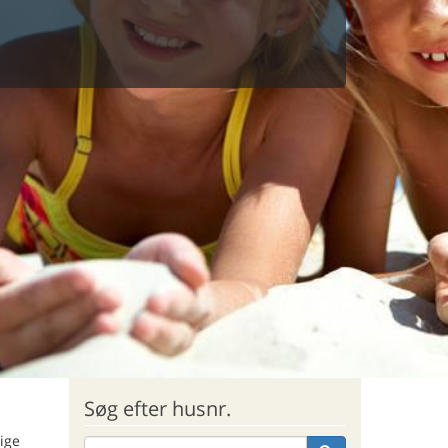
Søg efter husnr.
tige