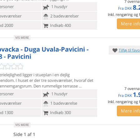
7 overna
8.
ersoner
1 husdyr
Fra
DKK
Inkl. rengøring og
oveværelser
2 badeværelser
Mere inf
d 2000
Indkøb 400
VIS MERE
ovacka - Duga Uvala-Pavicini -
Tilføj til favo
 - Pavicini
rielejlighed ligger i stueplan i en dejlig
jendom. I huset er
der tre soveværelser, hvoraf det
gennemgangsrum. Den rummelige terrasse
7 overna
1.
ersoner
1 husdyr
Fra
DKK
Inkl. rengøring og
oveværelser
1 badeværelse
Mere inf
d 1300
Indkøb 300
VIS MERE
Side 1 af 1