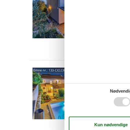
4,0
I den li
komfort
her er al
8 p
5 s
Van
Pavic
Emne nr.:
133-CIO230
- Pav
3,0
Nødvendi
I den li
komfort
her er al
7 p
4 s
Van