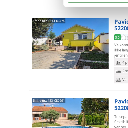
Pavic
Emne nr.:
133-CIO474
52208
5,0
Velkomme
ikke lan
jer til 
4 p
2 s
Van
Pavic
Emne nr.:
133-CIO961
52208
To sepa
fleksibil
venner.