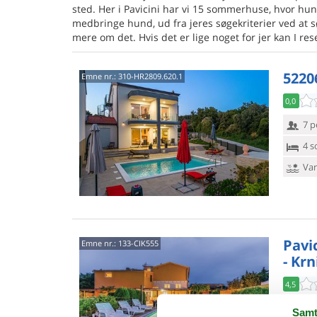
sted. Her i Pavicini har vi 15 sommerhuse, hvor hun
medbringe hund, ud fra jeres søgekriterier ved at s
mere om det. Hvis det er lige noget for jer kan I res
52206
Emne nr.:
310-HR2809.620.1
0,0
7 p
4 s
Van
Pavic
Emne nr.:
133-CIK555
- Krn
4,5
I den li
Samt
komfort