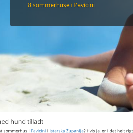
maskine
8 sommerhuse i Pavicini
skine
mbler
r
tsrum
venligt
keforhold
et område
tion
er til elbil
nligt
ed hund tilladt
ivat sommerhus i
Pavicini
i
Istarska Županija
? Hvis ja, er I det helt rig