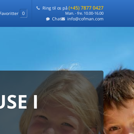
(+45) 7877 0427
Ring til os på
0
Favoritter
Man. - fre. 10.00-16.00
Chat
info@cofman.com
SE I
MED
RKS
DLEJNING
ts laveste pris
på ét sted