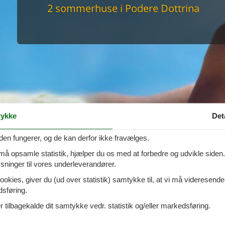
maskine
2 sommerhuse i Podere Dottrina
skine
mbler
r
tsrum
venligt
keforhold
et område
tion
er til elbil
nligt
ykke
Det
den fungerer, og de kan derfor ikke fravælges.
 må opsamle statistik, hjælper du os med at forbedre og udvikle siden. I
ninger til vores underleverandører.
ookies, giver du (ud over statistik) samtykke til, at vi må videresende
dsføring.
Podere Dottrina med hund tilladt
 tilbagekalde dit samtykke vedr. statistik og/eller markedsføring.
rina
i
Riparbella
i et fantastisk sommerhus, så har I muligheden ho