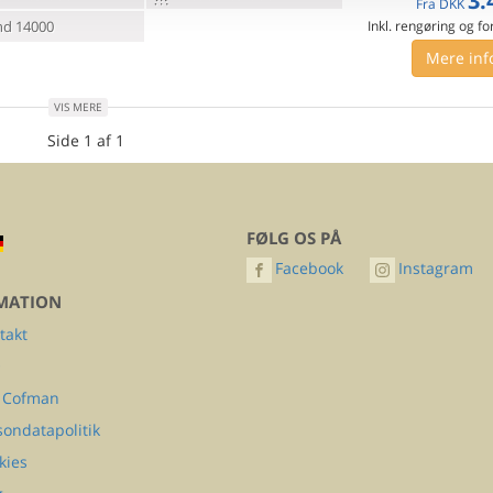
3.
Fra
DKK
d 14000
Inkl. rengøring og fo
Mere inf
VIS MERE
Side 1 af 1
FØLG OS PÅ
Facebook
Instagram
MATION
takt
Q
 Cofman
sondatapolitik
kies