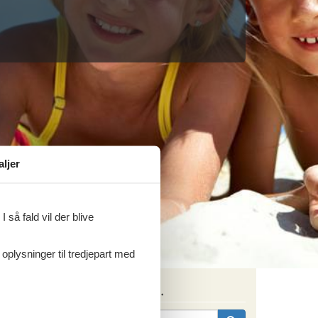
aljer
 så fald vil der blive
 oplysninger til tredjepart med
Søg efter husnr.
s os.