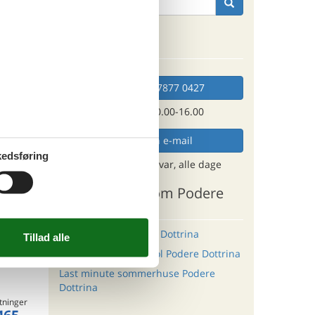
hus,
se en
Kan vi hjælpe?
ritter
Ring (+45) 7877 0427
Man. - fre. 10.00-16.00
tninger
Send en e-mail
255,-
edsføring
og få et hurtigt svar, alle dage
rsikring
o
Andre artikler om Podere
Dottrina
Sommerhus i Podere Dottrina
ritter
Sommerhus med pool Podere Dottrina
Last minute sommerhuse Podere
Dottrina
tninger