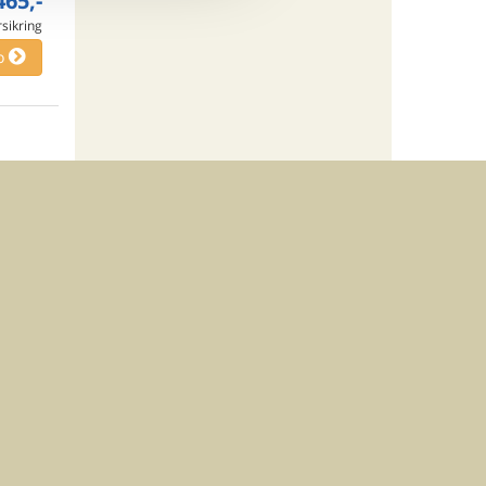
465,-
rsikring
o