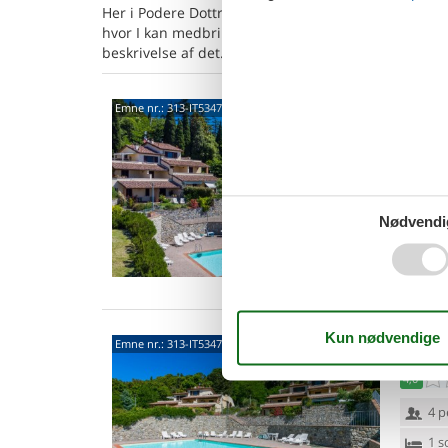
Her i Podere Dottrina kan I vælge mellem 14 sommer
hvor I kan medbringe hund, ud fra jeres søgeparame
beskrivelse af det. Hvis det opfylder jeres forventni
5604
Emne nr.:
313-IT5347.628.2
3,3
4 p
1 s
Nødvendi
Van
5604
Emne nr.:
313-IT5347.628.1
4,0
4 p
1 s