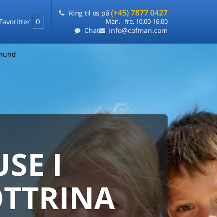
(+45) 7877 0427
Ring til os på
0
Favoritter
Man. - fre. 10.00-16.00
Chat
info@cofman.com
 hund
SE I
MED
RKS
DLEJNING
OTTRINA
ts laveste pris
på ét sted