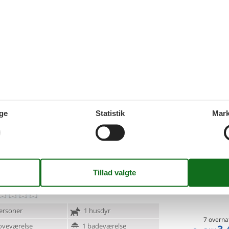
huse, hvor hund er tilladt. I kan let finde og reservere et sommer
tre ved at søge her på siden. Finder I et spændende hus, kan I læ
nger kan I reservere det.
6 - Riparbella
Tilføj til favo
ersoner
1 husdyr
7 overna
oveværelse
1 badeværelse
3.
Fra
DKK
ge
Statistik
Mark
d 14000
Inkl. rengøring og fo
Mere inf
VIS MERE
6 - Riparbella
Tilføj til favo
ersoner
1 husdyr
7 overna
oveværelse
1 badeværelse