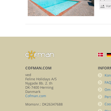
Van
COFMAN.COM
INFOR
ved
Kon
Feline Holidays A/S
FA
Nygade 8b. 2. th
DK-7400 Herning
Om
Danmark
Cofman.com
Per
Coo
Momsnr.: DK26347688