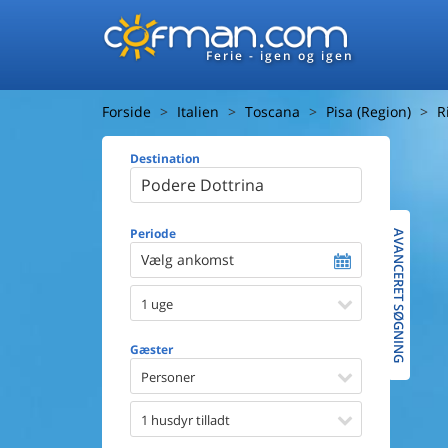
Ferie - igen og igen
Forside
Italien
Toscana
Pisa (Region)
R
Destination
Huset
Afstand ti
Afstand ti
Periode
AVANCERET SØGNING
Vælg ankomst
Udsigt ti
1 uge
Faciliteter
Swimmin
Gæster
Spa
Sauna
Personer
Internet
Parabol/
1 husdyr tilladt
Brænde