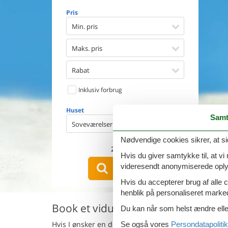
Opvaske
Pris
Vaskema
Tørretu
Min. pris
Ikkeryge
Aktivite
Maks. pris
Handicap
Gode fis
Rabat
Indhegn
Inklusiv forbrug
Aircondi
Ladestand
Huset
Energive
Samt
Soveværelser
Nødvendige cookies sikrer, at si
2
emner
Hvis du giver samtykke til, at vi
videresendt anonymiserede oplys
VIS HUSE
Hvis du accepterer brug af alle c
henblik på personaliseret marke
Book et vidunderligt sommerhus i 
Du kan når som helst ændre eller
Hvis I ønsker en dejlig ferie med hund i
Podere Dott
Se også vores
Persondatapolitik