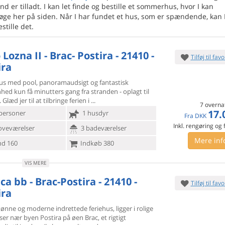
d er tilladt. I kan let finde og bestille et sommerhus, hvor I kan
søge her på siden. Når I har fundet et hus, som er spændende, kan 
stille det.
Lozna II - Brac- Postira - 21410 -
Tilføj til favo
ira
us med pool, panoramaudsigt og fantastisk
nhed kun få minutters
gang fra stranden - oplagt til
 Glæd jer til at tilbringe ferien i
7 overna
17.
personer
1 husdyr
Fra
DKK
Inkl. rengøring og
oveværelser
3 badeværelser
Mere inf
d 160
Indkøb 380
VIS MERE
ca bb - Brac-Postira - 21410 -
Tilføj til favo
ira
ønne og moderne indrettede feriehus, ligger i rolige
ser nær
byen Postira på øen Brac, et rigtigt