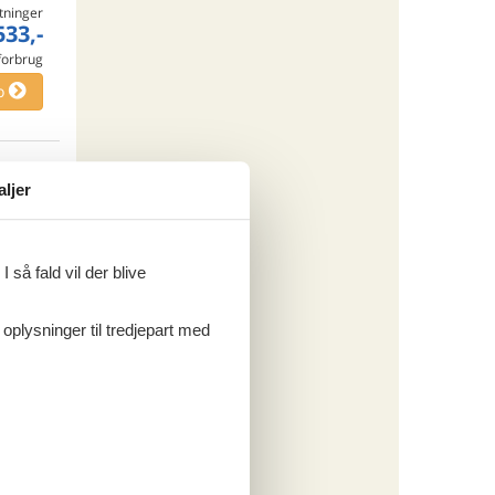
tninger
533,-
 forbrug
o
ritter
aljer
 så fald vil der blive
tninger
 oplysninger til tredjepart med
347,-
 forbrug
o
ritter