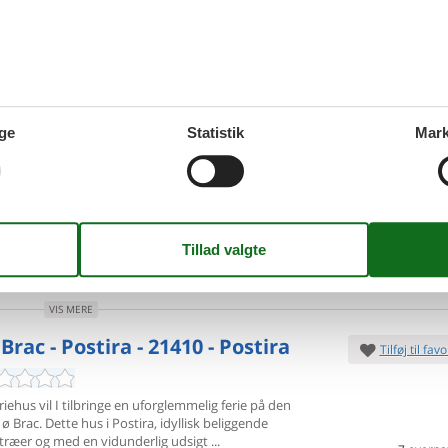
VIS MERE
 Lovrecina - Veli Brig - Brac-
Tilføj til favo
ra - 21410 - Postira
ge
Statistik
Mark
riehus er opført i en stil, som er helt typisk for
n. Huset er
særdeles hyggeligt indrettet, og fra den
terrasse har I en vidunderlig
7 overna
7.
ersoner
2 husdyr
Fra
DKK
Inkl. rengøring og
oveværelser
2 badeværelser
Mere inf
d 700
Indkøb 3000
VIS MERE
 Brac - Postira - 21410 - Postira
Tilføj til favo
riehus vil I tilbringe en uforglemmelig ferie på den
ø Brac.
Dette hus i Postira, idyllisk beliggende
træer og med en vidunderlig udsigt