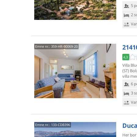
5 p
2 s
Van
21410
Emne nr.:
359-HR-00069-20
4,3
Villa Bl
(ST) Boli
villa me
6 p
3 s
Van
Ducac
Emne nr.:
133-CDB396
Her bor