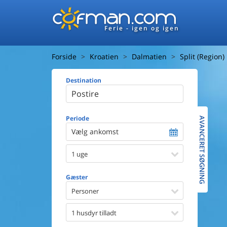
Ferie - igen og igen
Forside
Kroatien
Dalmatien
Split (Region)
Destination
Huset
Afstand ti
Afstand ti
Periode
AVANCERET SØGNING
Vælg ankomst
Udsigt ti
1 uge
Faciliteter
Swimmin
Gæster
Spa
Sauna
Personer
Internet
Parabol/
1 husdyr tilladt
Brænde