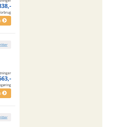
tninger
838,-
 forbrug
o
ritter
tninger
663,-
engøring
o
ritter