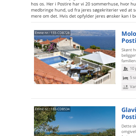
hos os. Her i Postire har vi 20 sommerhuse, hvor hun
medbringe hund, ud fra jeres søgekriterier ved at 
mere om det. Hvis det opfylder jeres ønsker kan I be
Molo 
Emne nr.:
133-CDB728
Post
Skønt h
beligge
familien.
10 
5 s
Van
Glavi
Emne nr.:
133-CDB534
Post
Dette sk
omgivel