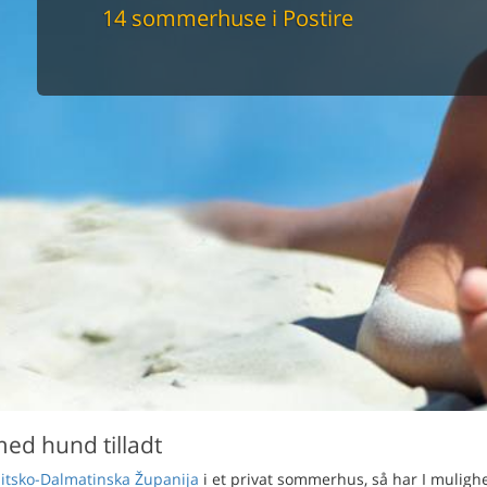
maskine
14 sommerhuse i Postire
skine
mbler
r
tsrum
venligt
keforhold
et område
tion
er til elbil
nligt
med hund tilladt
litsko-Dalmatinska Županija
i et privat sommerhus, så har I mulig