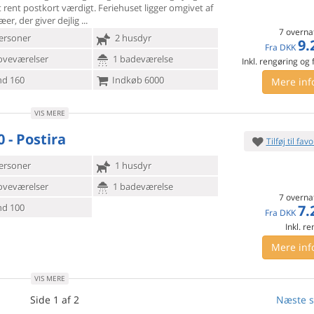
t rent
postkort værdigt. Feriehuset ligger omgivet af
æer, der giver dejlig
7 overna
ersoner
2 husdyr
9.
Fra
DKK
oveværelser
1 badeværelse
Inkl. rengøring og
d 160
Indkøb 6000
Mere inf
VIS MERE
 - Postira
Tilføj til favo
ersoner
1 husdyr
oveværelser
1 badeværelse
7 overna
7.
d 100
Fra
DKK
Inkl. r
Mere inf
VIS MERE
Side 1 af 2
Næste s