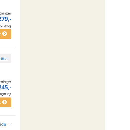
tninger
279,-
 forbrug
o
ritter
tninger
245,-
engøring
o
ide
→