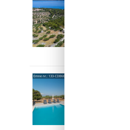
Post
Dette sk
middelh
bygget 
olivenl
5 p
2 s
Van
Moli 
Emne nr.:
133-CDB666
Post
Dette l
beligge
indhegn
4 p
2 s
Van