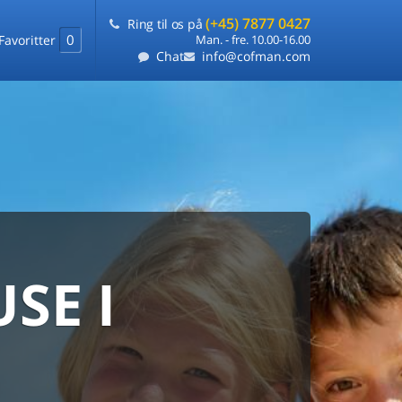
(+45) 7877 0427
Ring til os på
0
Favoritter
Man. - fre. 10.00-16.00
Chat
info@cofman.com
SE I
MED
RKS
DLEJNING
ts laveste pris
på ét sted