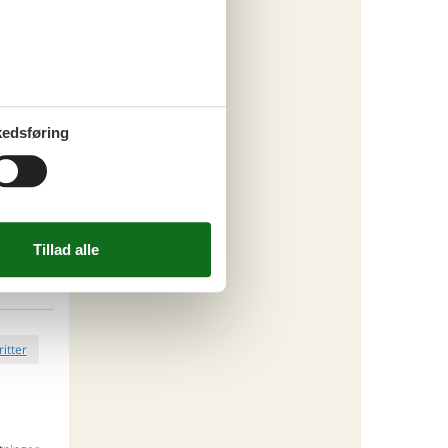
ritter
edsføring
tninger
437,-
 forbrug
o
ritter