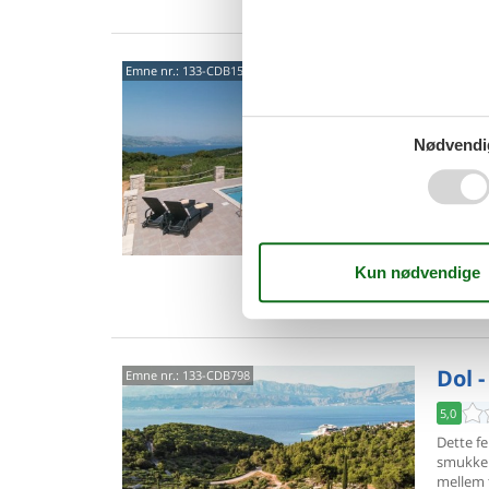
Uvala
Emne nr.:
133-CDB156
Posti
5,0
Nødvendi
Dette fe
regione
dejlige 
6 p
3 s
Van
Dol -
Emne nr.:
133-CDB798
5,0
Dette fe
smukke 
mellem 