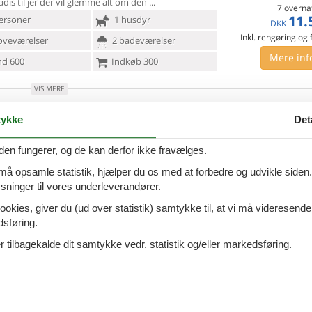
adis til jer der vil glemme alt om den
7 overna
11.
ersoner
1 husdyr
DKK
Inkl. rengøring og
oveværelser
2 badeværelser
Mere inf
d 600
Indkøb 300
VIS MERE
Lozna II - Brac-Postira - 21410 -
Tilføj til favo
ykke
Det
ira
den fungerer, og de kan derfor ikke fravælges.
magfulde og moderne indrettede feriehus, ligger på
 må opsamle statistik, hjælper du os med at forbedre og udvikle siden. I
ke ø Brac midt
i Dalmatinien. Huset består af to
ninger til vores underleverandører.
. Nyd det rolige og smukke område fra
7 overna
ookies, giver du (ud over statistik) samtykke til, at vi må videresende
8.
ersoner
2 husdyr
Fra
DKK
dsføring.
Inkl. rengøring og
oveværelser
2 badeværelser
 tilbagekalde dit samtykke vedr. statistik og/eller markedsføring.
Mere inf
d 50
Indkøb 300
VIS MERE
v.Duha - Brac-Postira - 21410 -
Tilføj til favo