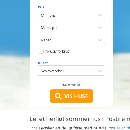
Opvaske
Pris
Vaskema
Tørretu
Min. pris
Ikkeryge
Aktivite
Maks. pris
Handicap
Gode fis
Rabat
Indhegn
Inklusiv forbrug
Aircondi
Ladestand
Huset
Energive
Soveværelser
14
emner
VIS HUSE
Lej et herligt sommerhus i Postire 
Hvis I ønsker en dejlig ferie med hund i
Postire
i
Sp