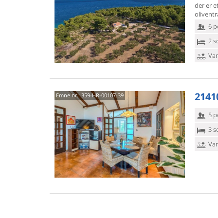
der er e
oliventr
6 p
2 s
Van
21410
Emne nr.:
359-HR-00107-39
5 p
3 s
Van