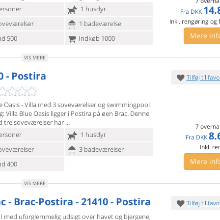
7 overna
14.
ersoner
1 husdyr
Fra
DKK
Inkl. rengøring og
oveværelser
1 badeværelse
Mere inf
d 500
Indkøb 1000
VIS MERE
 - Postira
Tilføj til favo
ue Oasis - Villa med 3 soveværelser og swimmingpool
g: Villa
Blue Oasis ligger i Postira på øen Brac. Denne
d tre soveværelser har
7 overna
8.
ersoner
1 husdyr
Fra
DKK
Inkl. r
oveværelser
3 badeværelser
Mere inf
d 400
VIS MERE
 - Brac-Postira - 21410 - Postira
Tilføj til favo
 I med uforglemmelig udsigt over havet og bjergene,