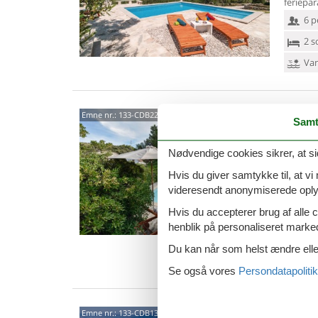
feriepar
6 p
2 s
Van
Mala 
Emne nr.:
133-CDB229
Samt
Post
Nødvendige cookies sikrer, at si
4,0
Dette s
Hvis du giver samtykke til, at vi
den smu
videresendt anonymiserede oplys
boliger
Hvis du accepterer brug af alle c
8 p
henblik på personaliseret marke
5 s
Du kan når som helst ændre eller
Van
Se også vores
Persondatapolitik
Put S
Emne nr.:
133-CDB134