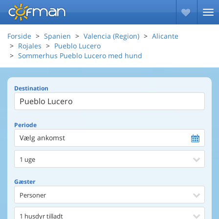
Forside
Spanien
Valencia (Region)
Alicante
Rojales
Pueblo Lucero
Sommerhus Pueblo Lucero med hund
Destination
Periode
Vælg ankomst
1 uge
Gæster
Personer
1 husdyr tilladt