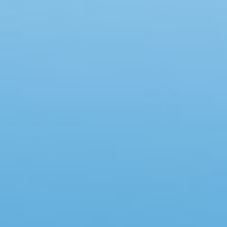
Faciliteter
Swimmingpool
Spa
Sauna
Internet
Parabol/kabel TV
Brændeovn
Opvaskemaskine
Vaskemaskine
Tørretumbler
Ikkeryger
Aktivitetsrum
Handicapvenligt
Gode fiskeforhold
Indhegnet område
Aircondition
Ladestander til elbil
Energivenligt