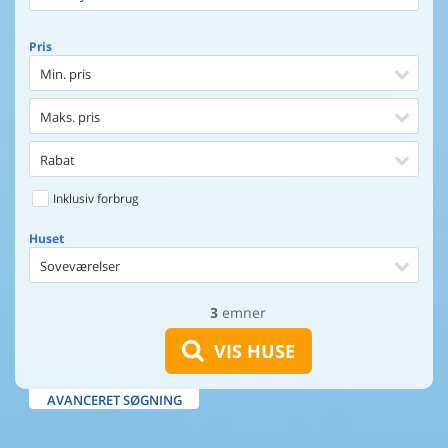
Pris
Min. pris
Maks. pris
Rabat
Inklusiv forbrug
Huset
Soveværelser
3
emner
Huset
Afstand til indkøb
VIS HUSE
Afstand til vand
AVANCERET SØGNING
Udsigt til vand