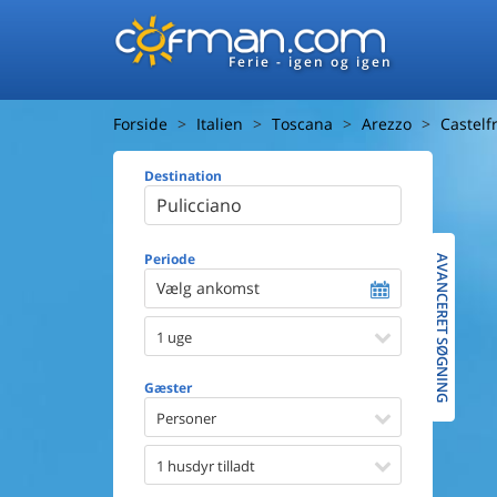
Ferie - igen og igen
Forside
Italien
Toscana
Arezzo
Castelf
Destination
Huset
Afstand ti
Afstand ti
Periode
AVANCERET SØGNING
Vælg ankomst
Udsigt ti
1 uge
Faciliteter
Swimmin
Gæster
Spa
Sauna
Personer
Internet
Parabol/
1 husdyr tilladt
Brænde