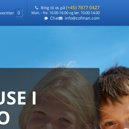
(+45) 7877 0427
Ring til os på
0
voritter
Man. - fre. 10.00-16.00 og lør. 10.00-14.00
Chat
info@cofman.com
SE I
MED
RKS
DLEJNING
O
ts laveste pris
på ét sted