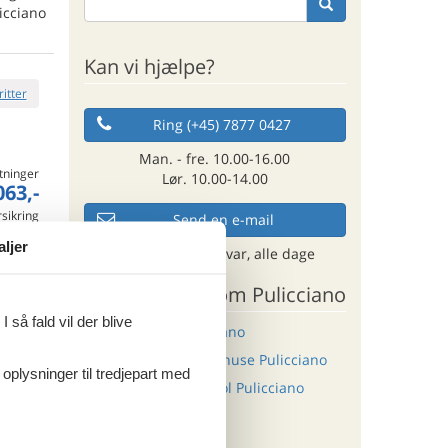
icciano
Kan vi hjælpe?
ritter
Ring (+45) 7877 0427
Man. - fre. 10.00-16.00
tninger
Lør. 10.00-14.00
063,-
rsikring
Send en e-mail
o
aljer
og få et hurtigt svar, alle dage
Andre artikler om Pulicciano
 så fald vil der blive
ritter
Sommerhus i Pulicciano
Last minute sommerhuse Pulicciano
 oplysninger til tredjepart med
Sommerhus med pool Pulicciano
tninger
540,-