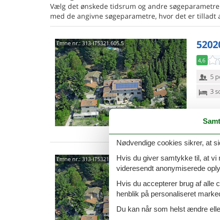
Vælg det ønskede tidsrum og andre søgeparametre 
med de angivne søgeparametre, hvor det er tilladt 
5202
Emne nr.:
313-IT5321.605.5
4,6
5 p
3 s
Samt
Nødvendige cookies sikrer, at si
Hvis du giver samtykke til, at vi
5202
Emne nr.:
313-IT5321.605.2
videresendt anonymiserede oplys
1,5
Hvis du accepterer brug af alle c
3 p
henblik på personaliseret marke
1 s
Du kan når som helst ændre eller