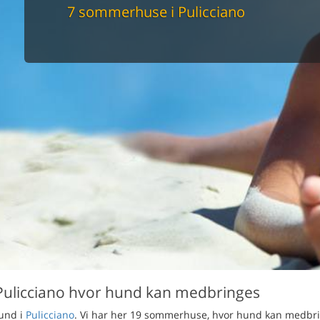
maskine
7 sommerhuse i Pulicciano
skine
mbler
r
tsrum
venligt
keforhold
et område
tion
er til elbil
nligt
Pulicciano hvor hund kan medbringes
hund i
Pulicciano
. Vi har her 19 sommerhuse, hvor hund kan medbr