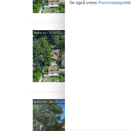
Se også vores
Persondatapolitik
5202
Emne nr.:
313-IT5321.605.4
3,0
2 p
1 s
5202
Emne nr.:
361-IT-52020-69
4,4
Feriehus
og stilf
Sopra er