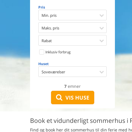
Opvaske
Pris
Vaskema
Tørretu
Min. pris
Ikkeryge
Aktivite
Maks. pris
Handicap
Gode fis
Rabat
Indhegn
Inklusiv forbrug
Aircondi
Ladestand
Huset
Energive
Soveværelser
7
emner
VIS HUSE
Book et vidunderligt sommerhus i 
Find og book her dit sommerhus til din ferie med 