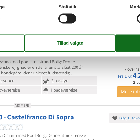
6.
Fra
DKK
ersoner
2 husdyr
ge
Statistik
Mark
4
p
oveværelser
2 badeværelser
Mere inf
VIS MERE
0 - Castelfranco Di Sopra
Tilføj til favo
Toscana med pool nær strand Bolig: Denne
iske lejlighed er en
del af en storslået 200 år
7 overna
bondegård, der er blevet fuldstændig
4.
Fra
DKK
ersoner
2 husdyr
2
p
oveværelse
1 badeværelse
Mere inf
VIS MERE
0 - Castelfranco Di Sopra
Tilføj til favo
s i Chianti med Pool Bolig: Denne atmosfæriske