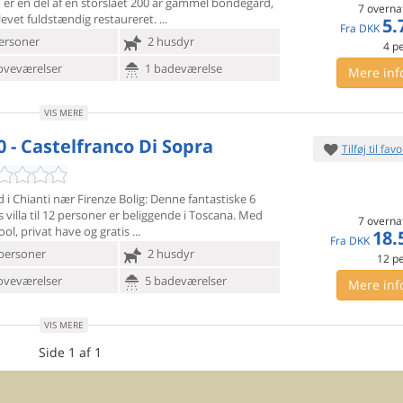
 er en del af
en storslået 200 år gammel bondegård,
7 overna
levet fuldstændig restaureret.
5.
Fra
DKK
ersoner
2 husdyr
4
p
oveværelser
1 badeværelse
Mere inf
VIS MERE
0 - Castelfranco Di Sopra
Tilføj til favo
d i Chianti nær Firenze Bolig: Denne fantastiske 6
villa til
12 personer er beliggende i Toscana. Med
7 overna
ool, privat have og gratis
18.
Fra
DKK
personer
2 husdyr
12
p
oveværelser
5 badeværelser
Mere inf
VIS MERE
Side 1 af 1