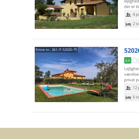
lejlighed
der er b
4 p
2 s
5202
Emne nr.:
361-IT-52020-75
4,4
Lejlighe
værelses 
privat p
12 
6 s