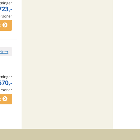
tninger
723,-
ersoner
o
ritter
tninger
570,-
ersoner
o