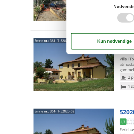
4 p
Nødvendi
2 s
5202
Emne nr.:
361-IT-52020-67
4,2
Villa i 
atmosfær
gammel 
2 p
1 s
5202
Emne nr.:
361-IT-52020-68
4,3
Feriehu