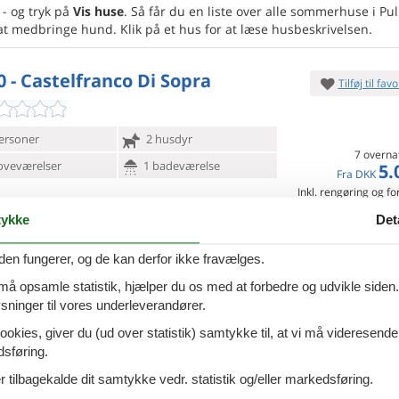
- og tryk på
Vis huse
. Så får du en liste over alle sommerhuse i Pul
at medbringe hund. Klik på et hus for at læse husbeskrivelsen.
0 - Castelfranco Di Sopra
Tilføj til favo
ersoner
2 husdyr
7 overna
oveværelser
1 badeværelse
5.
Fra
DKK
Inkl. rengøring og fo
Mere inf
ykke
Det
den fungerer, og de kan derfor ikke fravælges.
VIS MERE
 må opsamle statistik, hjælper du os med at forbedre og udvikle siden. I
0 - Castelfranco Di Sopra
Tilføj til favo
ninger til vores underleverandører.
ookies, giver du (ud over statistik) samtykke til, at vi må videresende
ersoner
2 husdyr
dsføring.
7 overna
oveværelse
1 badeværelse
3.
 tilbagekalde dit samtykke vedr. statistik og/eller markedsføring.
Fra
DKK