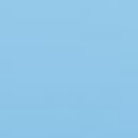
Swimmingpool
Spa
Sauna
Internet
Parabol/kabel TV
Brændeovn
Opvaskemaskine
Vaskemaskine
Tørretumbler
Ikkeryger
Aktivitetsrum
Handicapvenligt
Gode fiskeforhold
Indhegnet område
Aircondition
Ladestander til elbil
Energivenligt