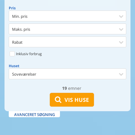
Pris
Min. pris
Maks. pris
Rabat
Inklusiv forbrug
Huset
Soveværelser
19
emner
Huset
Afstand til indkøb
VIS HUSE
Afstand til vand
AVANCERET SØGNING
Udsigt til vand
Faciliteter