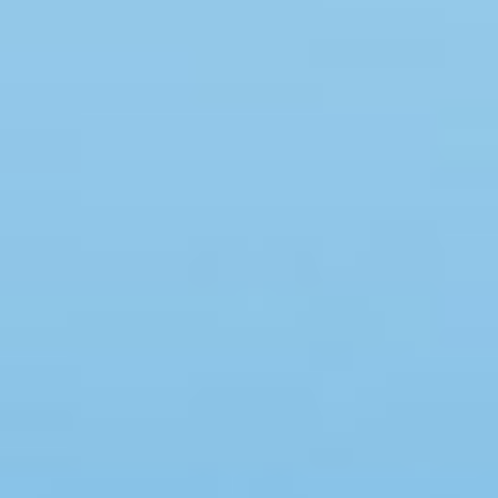
Swimmingpool
Spa
Sauna
Internet
Parabol/kabel TV
Brændeovn
Opvaskemaskine
Vaskemaskine
Tørretumbler
Ikkeryger
Aktivitetsrum
Handicapvenligt
Gode fiskeforhold
Indhegnet område
Aircondition
Ladestander til elbil
Energivenligt