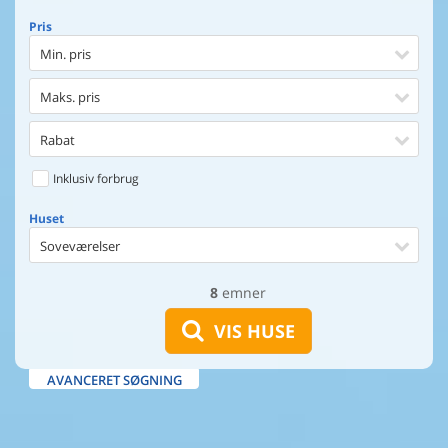
Pris
Min. pris
Maks. pris
Rabat
Inklusiv forbrug
Huset
Soveværelser
8
emner
Huset
Afstand til indkøb
VIS HUSE
Afstand til vand
AVANCERET SØGNING
Udsigt til vand
Faciliteter