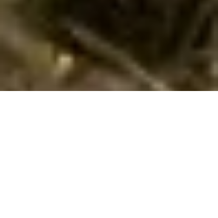
Sommerhus med hund i Rojales via
Cofman
Hvis I vil have en skøn ferie med hund i
Rojales
i
Province of
Alicante
i et sommerhus, så har I muligheden hos os. Her i
Rojales har vi 11 sommerhuse, hvor hund er tilladt. I kan let