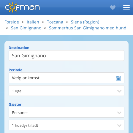
Forside
Italien
Toscana
Siena (Region)
San Gimignano
Sommerhus San Gimignano med hund
Destination
Periode
Vælg ankomst
1 uge
Gæster
Personer
1 husdyr tilladt