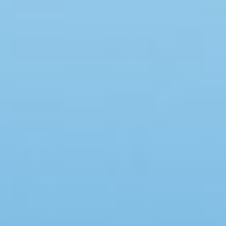
Swimmingpool
Spa
Sauna
Internet
Parabol/kabel TV
Brændeovn
Opvaskemaskine
Vaskemaskine
Tørretumbler
Ikkeryger
Aktivitetsrum
Handicapvenligt
Gode fiskeforhold
Indhegnet område
Aircondition
Ladestander til elbil
Energivenligt