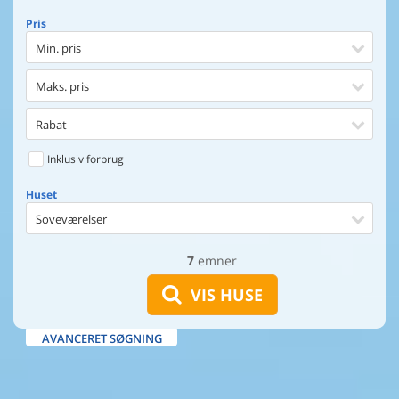
Pris
Min. pris
Maks. pris
Rabat
Inklusiv forbrug
Huset
Soveværelser
7
emner
Huset
Afstand til indkøb
VIS HUSE
Afstand til vand
AVANCERET SØGNING
Udsigt til vand
Faciliteter