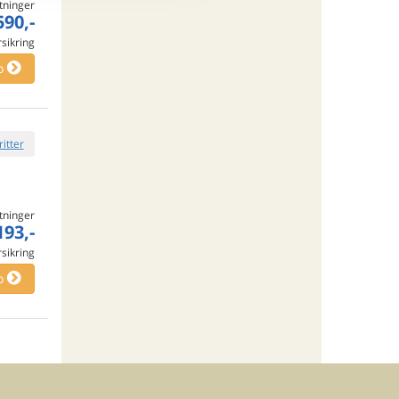
tninger
590,-
rsikring
o
ritter
tninger
193,-
rsikring
o