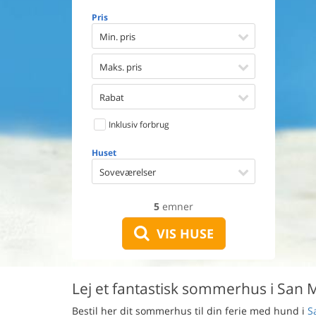
Opvaske
Pris
Vaskema
Tørretu
Min. pris
Ikkeryge
Aktivite
Maks. pris
Handicap
Gode fis
Rabat
Indhegn
Inklusiv forbrug
Aircondi
Ladestand
Huset
Energive
Soveværelser
5
emner
VIS HUSE
Lej et fantastisk sommerhus i San
Bestil her dit sommerhus til din ferie med hund i
S