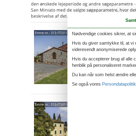
den ønskede lejeperiode og andre søgeparametre -
San Miniato med de valgte søgeparametre, hvor det 
beskrivelse af det.
Samt
5602
Emne nr.:
313-IT5311.610.1
Nødvendige cookies sikrer, at si
Hvis du giver samtykke til, at vi
4,4
videresendt anonymiserede oplys
12 
Hvis du accepterer brug af alle c
5 s
henblik på personaliseret marke
Van
Du kan når som helst ændre eller
Se også vores
Persondatapolitik
5602
Emne nr.:
313-IT5311.617.1
5,0
20 
10 