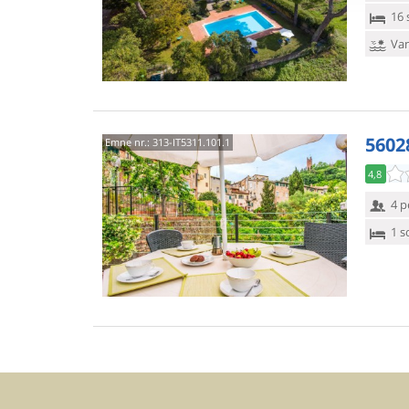
16 
Van
5602
Emne nr.:
313-IT5311.101.1
4,8
4 p
1 s