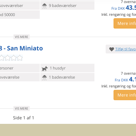
7 overna
soveværelser
9 badeværelser
43.
Fra
DKK
d 50000
Inkl. rengøring og fo
Mere inf
VIS MERE
8 - San Miniato
Tilføj til favo
ersoner
1 husdyr
7 overna
oveværelse
1 badeværelse
4.
Fra
DKK
Inkl. rengøring og fo
Mere inf
VIS MERE
Side 1 af 1