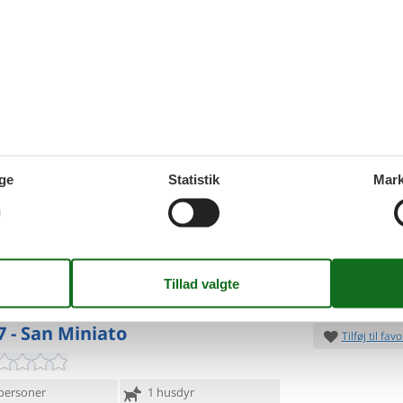
23.
Fra
DKK
d 50000
Inkl. rengøring og fo
Mere inf
VIS MERE
7 - San Miniato
Tilføj til favo
ge
Statistik
Mark
personer
2 husdyr
7 overna
oveværelser
3 badeværelser
16.
Fra
DKK
d 50000
Inkl. rengøring og fo
Mere inf
VIS MERE
7 - San Miniato
Tilføj til favo
personer
1 husdyr