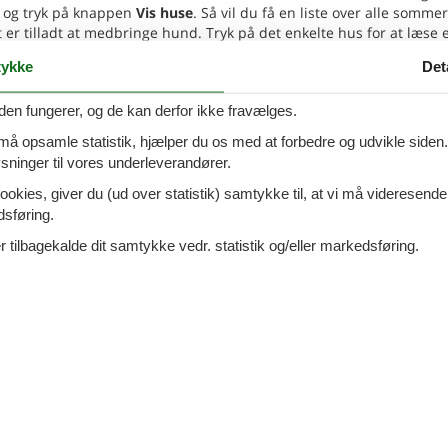
 og tryk på knappen
Vis huse
. Så vil du få en liste over alle somme
er tilladt at medbringe hund. Tryk på det enkelte hus for at læse 
ykke
Det
0 - San Miniato
den fungerer, og de kan derfor ikke fravælges.
Tilføj til favo
 må opsamle statistik, hjælper du os med at forbedre og udvikle siden. I
ninger til vores underleverandører.
personer
3 husdyr
7 overna
8.
ookies, giver du (ud over statistik) samtykke til, at vi må videresende
Fra
DKK
oveværelser
3 badeværelser
dsføring.
Inkl. rengøring og fo
d 60000
12
p
 tilbagekalde dit samtykke vedr. statistik og/eller markedsføring.
Mere inf
VIS MERE
7 - San Miniato
Tilføj til favo
personer
2 husdyr
7 overna
soveværelser
6 badeværelser