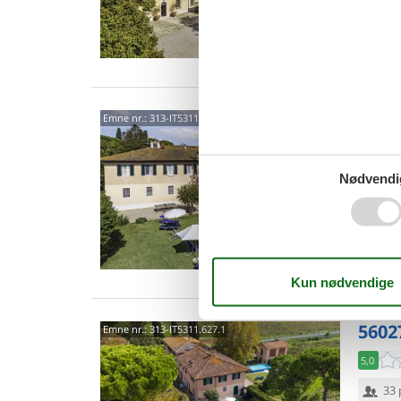
Van
5602
Emne nr.:
313-IT5311.607.2
4,3
Nødvendi
13 
6 s
Van
5602
Emne nr.:
313-IT5311.627.1
5,0
33 