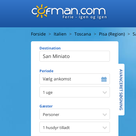
Ferie - igen og igen
Forside
Italien
Toscana
Pisa (Region)
S
Destination
Huset
Afstand ti
Afstand ti
Periode
AVANCERET SØGNING
Vælg ankomst
Udsigt ti
1 uge
Faciliteter
Swimmin
Gæster
Spa
Sauna
Personer
Internet
Parabol/
1 husdyr tilladt
Brænde