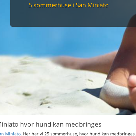
maskine
5 sommerhuse i San Miniato
skine
mbler
r
tsrum
venligt
keforhold
et område
tion
er til elbil
nligt
 Miniato hvor hund kan medbringes
an Miniato
. Her har vi 25 sommerhuse, hvor hund kan medbringes.