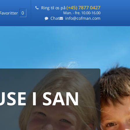
(+45) 7877 0427
Ring til os på
0
Favoritter
Man. - fre. 10.00-16.00
Chat
info@cofman.com
E I SAN
MED
RKS
DLEJNING
ts laveste pris
på ét sted