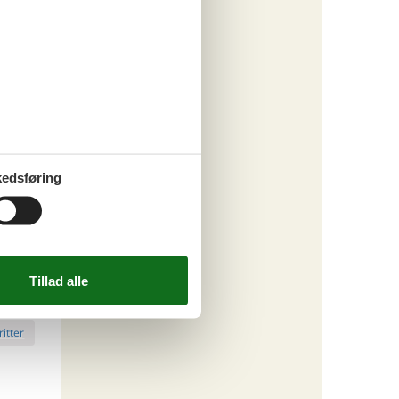
220,-
rsikring
o
ritter
edsføring
tninger
748,-
rsikring
o
ritter