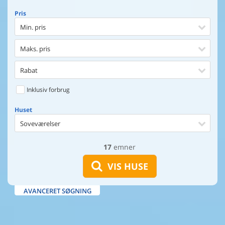
Pris
Min. pris
Maks. pris
Rabat
Inklusiv forbrug
Huset
Soveværelser
17
emner
Huset
Afstand til indkøb
VIS HUSE
Afstand til vand
AVANCERET SØGNING
Udsigt til vand
Faciliteter