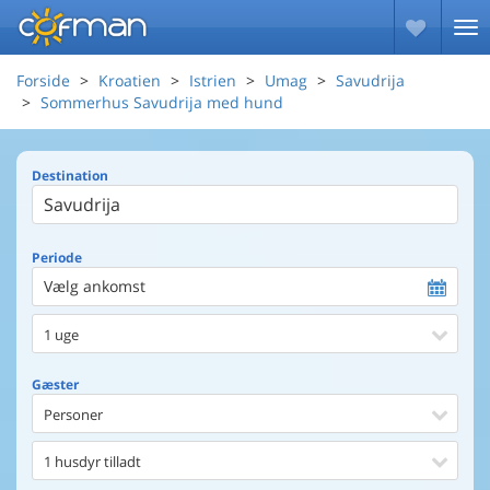
Forside
Kroatien
Istrien
Umag
Savudrija
Sommerhus Savudrija med hund
Destination
Periode
Vælg ankomst
1 uge
Gæster
Personer
1 husdyr tilladt