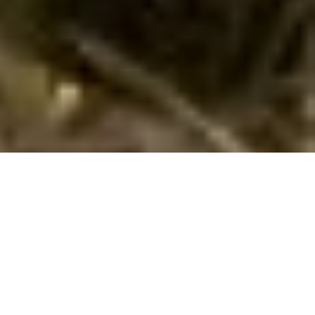
Sommerhus med hund i Savudrija
gennem Cofman
Hvis I ønsker en dejlig ferie med hund i
Savudrija
i
Istarska
Županija
i et skønt sommerhus, så har I muligheden hos os.