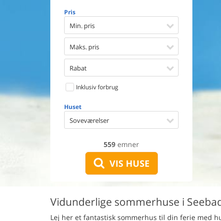
Opvaske
Pris
Vaskema
Tørretu
Min. pris
Ikkeryge
Aktivite
Maks. pris
Handicap
Gode fis
Rabat
Indhegn
Inklusiv forbrug
Aircondi
Ladestand
Huset
Energive
Soveværelser
559
emner
VIS HUSE
Vidunderlige sommerhuse i Seebad
Lej her et fantastisk sommerhus til din ferie med 