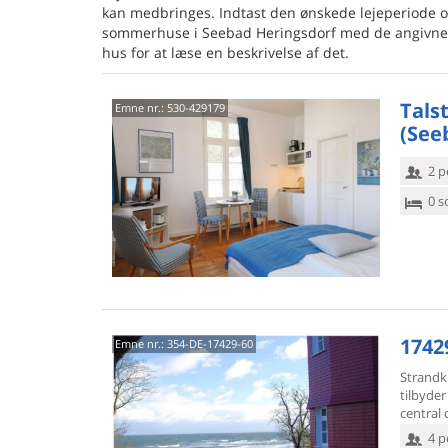
kan medbringes. Indtast den ønskede lejeperiode 
sommerhuse i Seebad Heringsdorf med de angivne sø
hus for at læse en beskrivelse af det.
Tals
Emne nr.:
530-429179
(See
2 p
0 s
1742
Emne nr.:
354-DE-17429-60
Strandkl
tilbyder
central
4 p