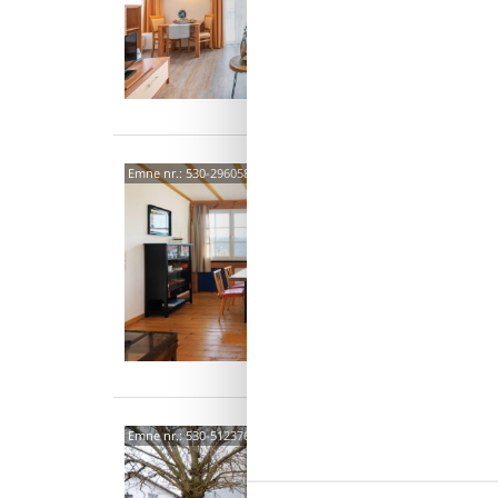
1 s
Tals
Emne nr.:
530-296058
(See
2 p
1 s
Liehr
Emne nr.:
530-512376
(See