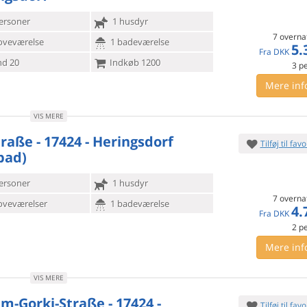
ersoner
1 husdyr
7 overna
oveværelse
1 badeværelse
5.
Fra
DKK
d 20
Indkøb 1200
3
p
Mere inf
VIS MERE
traße - 17424 - Heringsdorf
Tilføj til favo
bad)
ersoner
1 husdyr
7 overna
oveværelser
1 badeværelse
4.
Fra
DKK
2
p
Mere inf
VIS MERE
m-Gorki-Straße - 17424 -
Tilføj til favo