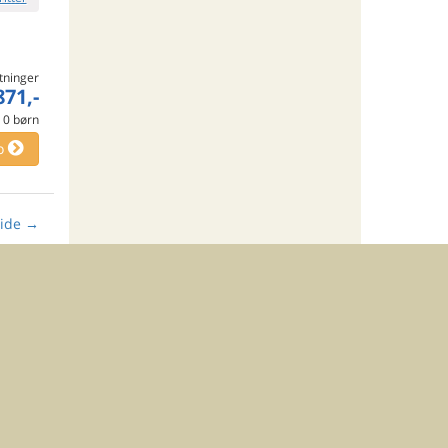
tninger
871,-
e
0
børn
o
ide
→