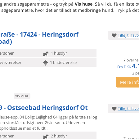
og andre søgeparametre - og tryk på
Vis huse
. Så vil du få en liste o
geparametre, hvor det er tilladt at medbringe hund. Tryk på det
traße - 17424 - Heringsdorf
Tilføj til favo
bad)
ersoner
1 husdyr
7 overna
oveværelser
1 badeværelse
4.
Fra
DKK
2
p
Mere inf
VIS MERE
9 - Ostseebad Heringsdorf Ot
Tilføj til favo
ause-app. 04 Bolig: Lejlighed 04 ligger på første sal og
 en
storslået udsigt over Østersøen. Udover en
 opholdsstue med et fuldt
ersoner
2 husdyr
7 overna