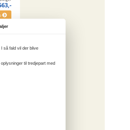
563,-
o
aljer
ritter
 så fald vil der blive
 oplysninger til tredjepart med
tninger
475,-
o
ritter
tninger