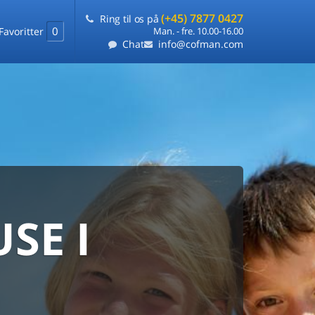
(+45) 7877 0427
Ring til os på
0
Favoritter
Man. - fre. 10.00-16.00
Chat
info@cofman.com
SE I
MED
RKS
DLEJNING
ts laveste pris
på ét sted