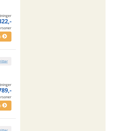
tninger
322,-
ersoner
o
ritter
tninger
789,-
ersoner
o
ritter