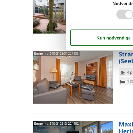
4 p
Nødvendi
1 s
Van
Stra
Emne nr.:
540-315200-227858
(See
4 p
1 s
Maxi
Emne nr.:
540-312313-224992
Heri