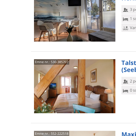
3 p
1 s
Van
Tals
Emne nr.:
530-385707
(See
2 p
0 s
Maxi
Emne nr.:
552-222518