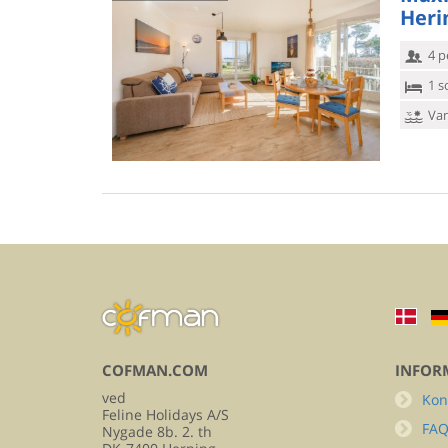
Heri
4 p
1 s
Van
COFMAN.COM
INFOR
ved
Kon
Feline Holidays A/S
FA
Nygade 8b. 2. th