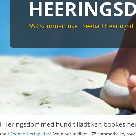
HEERINGS
maskine
skine
mbler
r
559 sommerhuse i Seebad Heeringsdo
tsrum
venligt
keforhold
et område
tion
er til elbil
nligt
 Heringsdorf med hund tilladt kan bookes he
hund i
Seebad Heringsdorf
. Vælg her mellem 178 sommerhuse, hvo