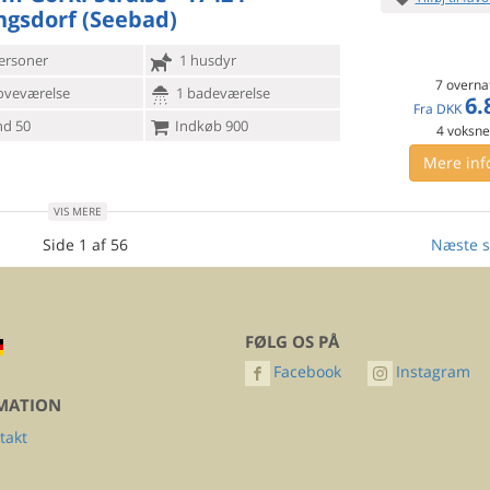
ngsdorf (Seebad)
ersoner
1 husdyr
7 overna
oveværelse
1 badeværelse
6.
Fra
DKK
d 50
Indkøb 900
4
voksn
Mere inf
VIS MERE
Side 1 af 56
Næste s
FØLG OS PÅ
Facebook
Instagram
MATION
takt
Q