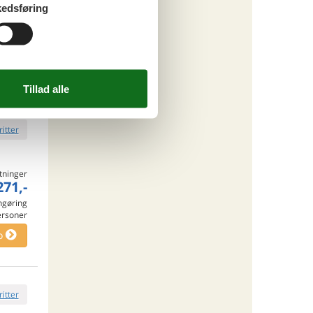
edsføring
tninger
198,-
o
ritter
tninger
271,-
engøring
ersoner
o
ritter