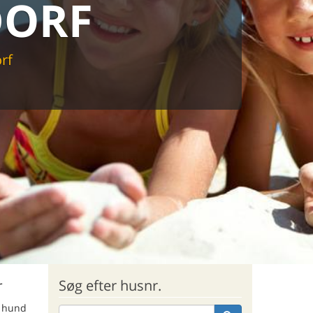
DORF
rf
r
Søg efter husnr.
r hund