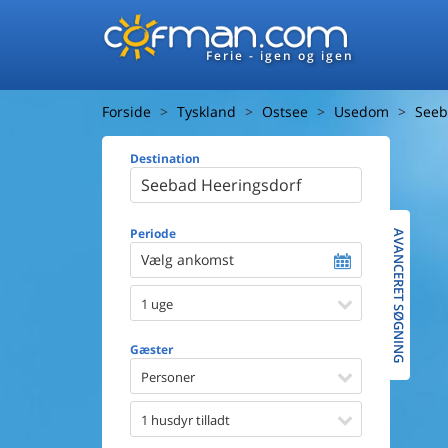
Ferie - igen og igen
Forside
Tyskland
Ostsee
Usedom
Seeb
Destination
Huset
Afstand ti
Afstand ti
Periode
AVANCERET SØGNING
Vælg ankomst
Udsigt ti
1 uge
Faciliteter
Swimmin
Gæster
Spa
Sauna
Personer
Internet
Parabol/
1 husdyr tilladt
Brænde