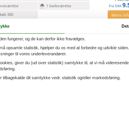
9.
oveværelse
1 badeværelse
Fra
DKK
køb 300
Mere inf
ykke
Det
VIS MERE
9 - Seebad Ahlbeck
den fungerer, og de kan derfor ikke fravælges.
Tilføj til favo
mmy-app 03 Bolig: Denne eksklusivt beliggende
 må opsamle statistik, hjælper du os med at forbedre og udvikle siden. I
ses
ferielejlighed på anden sal i Villa Emmy har plads
ninger til vores underleverandører.
l fire personer. Den stilfuldt
ookies, giver du (ud over statistik) samtykke til, at vi må videresende
ersoner
2 husdyr
7 overna
dsføring.
8.
oveværelser
0 badeværelser
Fra
DKK
 tilbagekalde dit samtykke vedr. statistik og/eller markedsføring.
køb 400
Mere inf
VIS MERE
ndpromenade - 17429 - Bansin
Tilføj til favo
bad)
ersoner
1 husdyr
7 overna