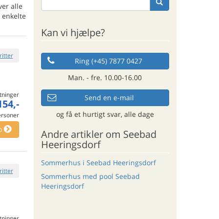
ver alle
 enkelte
Kan vi hjælpe?
ritter
Ring (+45) 7877 0427
Man. - fre. 10.00-16.00
tninger
Send en e-mail
154,-
og få et hurtigt svar, alle dage
ersoner
o
Andre artikler om Seebad
Heeringsdorf
Sommerhus i Seebad Heeringsdorf
ritter
Sommerhus med pool Seebad
Heeringsdorf
tninger