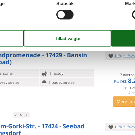
ersoner
1 husdyr
ge
Statistik
Mark
oveværelse
1 badeværelse
7 overna
5.
d 200
Indkøb 500
Fra
DKK
Mere inf
VIS MERE
ndpromenade - 17429 - Bansin
Tilføj til favo
bad)
ersoner
1 husdyr
7 overna
8.
Fra
DKK
oveværelse
1 badeværelse
Inkl. r
4
p
Mere inf
VIS MERE
m-Gorki-Str. - 17424 - Seebad
Tilføj til favo
ngsdorf