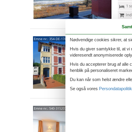
1 s
Ind
Samt
1741
Emne nr.:
354-DE-17419-140
Nødvendige cookies sikrer, at si
Villa E
Hvis du giver samtykke til, at vi
toværel
videresendt anonymiserede oplys
til op ti
Hvis du accepterer brug af alle c
4 p
henblik på personaliseret marke
0 s
Du kan når som helst ændre eller
Ind
Se også vores
Persondatapolitik
Stra
Emne nr.:
540-315207-227865
(See
3 p