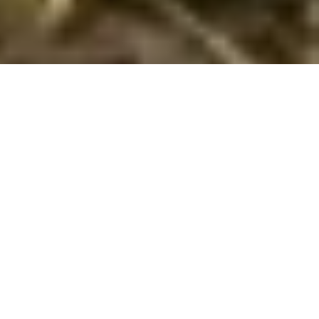
Reservér herligt sommerhus i Šolta hvor
hund kan medbringes
Find og reservér her dit sommerhus til din ferie med hund i
Šolta
. Vælg her mellem 39 sommerhuse, hvor hund kan
medbringes. Angiv det ønskede tidsrum og andre
søgeparametre - og tryk på
Vis huse
. Så vil du få en liste over
alle sommerhuse i Šolta med de valgte søgeparametre, hvor
det er tilladt at medbringe hund. Tryk på et hus for at læse
husbeskrivelsen.