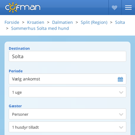
Forside
Kroatien
Dalmatien
Split (Region)
Solta
Sommerhus Solta med hund
Destination
Periode
Vælg ankomst
1 uge
Gæster
Personer
1 husdyr tilladt