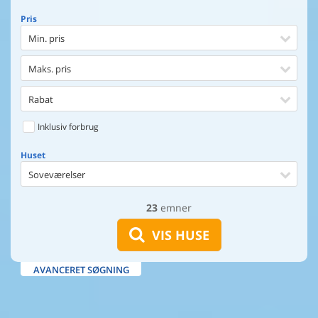
Pris
Min. pris
Maks. pris
Rabat
Inklusiv forbrug
Huset
Soveværelser
23
emner
Huset
Afstand til indkøb
VIS HUSE
Afstand til vand
AVANCERET SØGNING
Udsigt til vand
Faciliteter