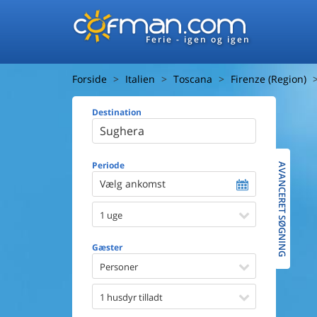
Ferie - igen og igen
Forside
Italien
Toscana
Firenze (Region)
Destination
Huset
Afstand ti
Afstand ti
Periode
AVANCERET SØGNING
Vælg ankomst
Udsigt ti
1 uge
Faciliteter
Swimmin
Gæster
Spa
Sauna
Personer
Internet
Parabol/
1 husdyr tilladt
Brænde