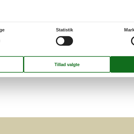
g bestille et sommerhus, hvor I kan medbringe hund, ud fra jeres
r et spændende hus, kan I læse en beskrivelse af det. Hvis det opfyl
Side 1 af 0
ge
Statistik
Mark