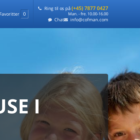
(+45) 7877 0427
Ring til os på
0
Favoritter
Man. - fre. 10.00-16.00
Chat
info@cofman.com
SE I
MED
RKS
DLEJNING
ts laveste pris
på ét sted