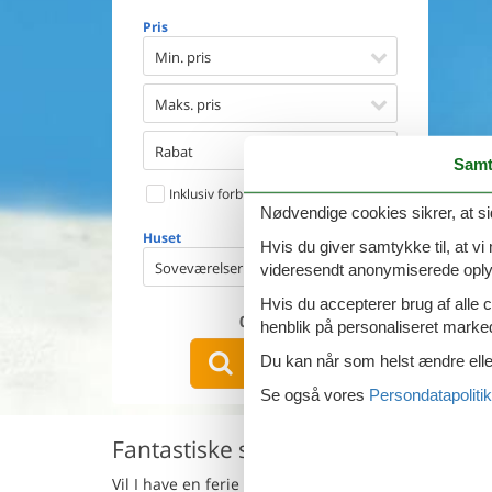
Opvaske
Pris
Vaskema
Tørretu
Min. pris
Ikkeryge
Aktivite
Maks. pris
Handicap
Gode fis
Rabat
Samt
Indhegn
Inklusiv forbrug
Aircondi
Nødvendige cookies sikrer, at si
Ladestand
Huset
Energive
Hvis du giver samtykke til, at vi
Soveværelser
videresendt anonymiserede oplys
Hvis du accepterer brug af alle c
0
emner
henblik på personaliseret marke
VIS HUSE
Du kan når som helst ændre eller
Se også vores
Persondatapolitik
Fantastiske sommerhuse i Sughera 
Vil I have en ferie med jeres hund i et dejligt som