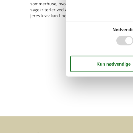
sommerhuse, hvor hund er tilladt. I kan let finde o
søgekriterier ved at søge her på siden. Hvis I finde
jeres krav kan I bestille det.
Nødvendi