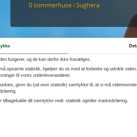
maskine
0 sommerhuse i Sughera
skine
mbler
r
tsrum
venligt
keforhold
ykke
Det
et område
tion
den fungerer, og de kan derfor ikke fravælges.
er til elbil
nligt
 må opsamle statistik, hjælper du os med at forbedre og udvikle siden. I
ninger til vores underleverandører.
ookies, giver du (ud over statistik) samtykke til, at vi må videresende
dsføring.
 tilbagekalde dit samtykke vedr. statistik og/eller markedsføring.
med hund tilladt kan reserveres her
merhus i
Sughera
? Så er I på den rette side. Her i Sughera har vi 22