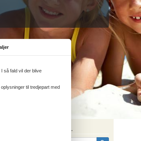
aljer
 så fald vil der blive
 oplysninger til tredjepart med
Søg efter husnr.