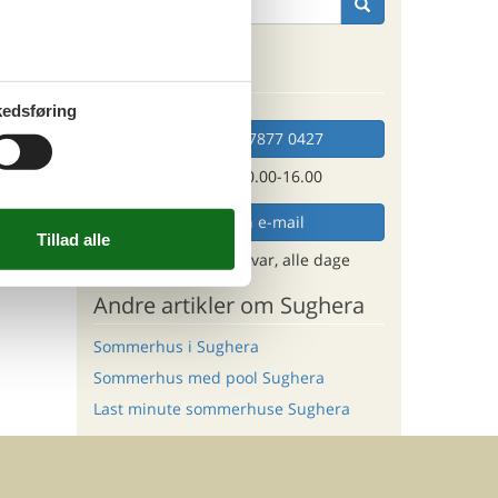
der
Kan vi hjælpe?
edsføring
Ring (+45) 7877 0427
Man. - fre. 10.00-16.00
Send en e-mail
og få et hurtigt svar, alle dage
Andre artikler om Sughera
Sommerhus i Sughera
Sommerhus med pool Sughera
Last minute sommerhuse Sughera