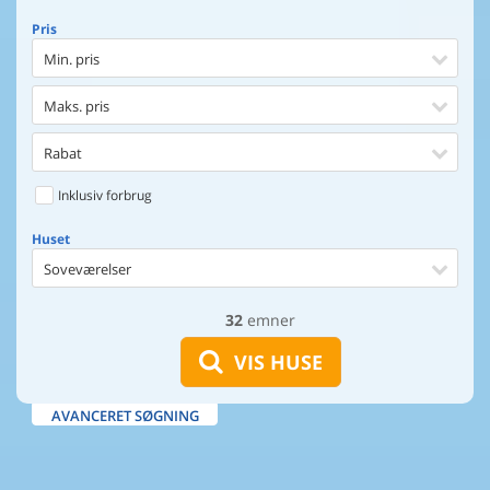
Pris
Min. pris
Maks. pris
Rabat
Inklusiv forbrug
Huset
Soveværelser
32
emner
Huset
Afstand til indkøb
VIS HUSE
Afstand til vand
AVANCERET SØGNING
Udsigt til vand
Faciliteter