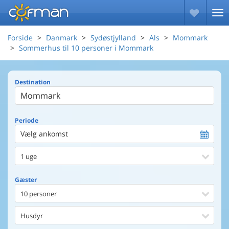
Forside
Danmark
Sydøstjylland
Als
Mommark
Sommerhus til 10 personer i Mommark
Destination
Periode
Vælg ankomst
1 uge
Gæster
10 personer
Husdyr