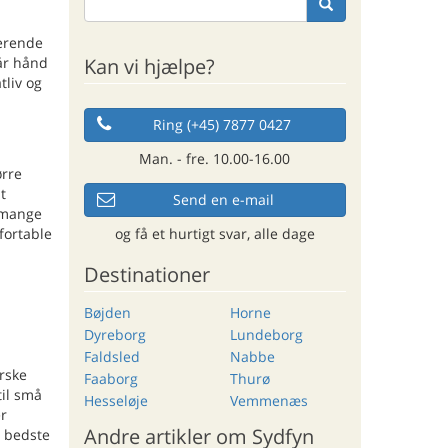
merende
Kan vi hjælpe?
går hånd
tliv og
Ring (+45) 7877 0427
Man. - fre. 10.00-16.00
ørre
t
Send en e-mail
g mange
og få et hurtigt svar, alle dage
fortable
Destinationer
Bøjden
Horne
Dyreborg
Lundeborg
Faldsled
Nabbe
orske
Faaborg
Thurø
til små
Hesseløje
Vemmenæs
er
Andre artikler om Sydfyn
s bedste