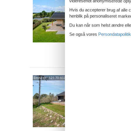
well
videresendt anonymiserede oplys
Strandh
Hvis du accepterer brug af alle c
4,6
henblik på personaliseret marke
Velkomm
Du kan når som helst ændre eller
fantasti
Falsled 
Se også vores
Persondatapolitik
10 
4 s
Van
Nyt 
Emne nr.:
121-70-6021
havu
Strandh
4,1
Med uds
dette ny
bl.a. i
10 