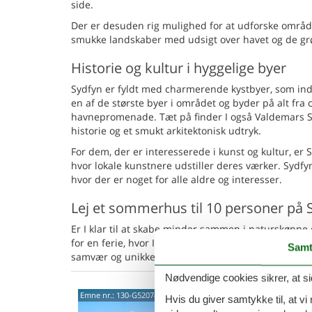
side.
Der er desuden rig mulighed for at udforske området
smukke landskaber med udsigt over havet og de gr
Historie og kultur i hyggelige byer
Sydfyn er fyldt med charmerende kystbyer, som ind
en af de største byer i området og byder på alt fra 
havnepromenade. Tæt på finder I også Valdemars Sl
historie og et smukt arkitektonisk udtryk.
For dem, der er interesserede i kunst og kultur, er
hvor lokale kunstnere udstiller deres værker. Sydfyn
hvor der er noget for alle aldre og interesser.
Lej et sommerhus til 10 personer på 
Er I klar til at skabe minder sammen i naturskønne
for en ferie, hvor I kan opleve Sydfyns natur, kultu
Samt
samvær og unikke oplevelser på skønne Sydfyn.
Nødvendige cookies sikrer, at si
Mode
Emne nr.:
130-G52074
Hvis du giver samtykke til, at vi