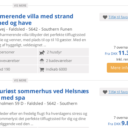
VIS MERE
merende villa med strand
Tilføj til favo
ed og have
ej - Faldsled - 5642 - Southern Funen
armerende villa tilbyder det perfekte tilflugtssted
lie og
venner, med plads til op til 10 gæster. Med en
 af hyggeligt, veldesignet
7 overna
11.
personer
2 husdyr
Fra
DKK
Inkl. r
oveværelser
2 badeværelser
Mere inf
d 190
Indkøb 6000
VIS MERE
uriøst sommerhus ved Helsnæs
Tilføj til favo
 med spa
holmen 59 D - Faldsled - 5642 - Southern
leder efter en fredelig flugt fra hverdagens stress og
7 overna
ommerlyst det perfekte tilflugtssted for dig og dine
9.
eliggende ved den
Fra
DKK