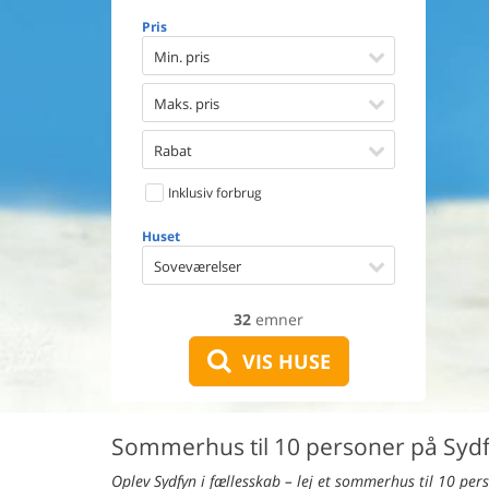
Opvaske
Pris
Vaskema
Tørretu
Min. pris
Ikkeryge
Aktivite
Maks. pris
Handicap
Gode fis
Rabat
Indhegn
Inklusiv forbrug
Aircondi
Ladestand
Huset
Energive
Soveværelser
32
emner
VIS HUSE
Sommerhus til 10 personer på Syd
Oplev Sydfyn i fællesskab – lej et sommerhus til 10 per