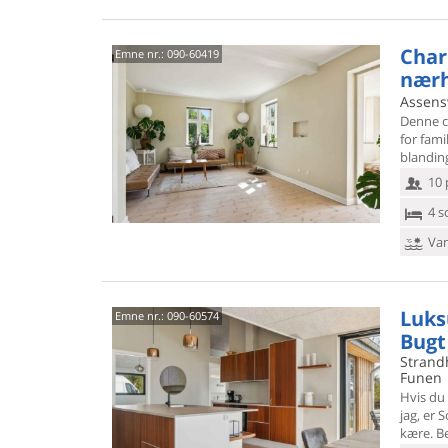
Char
Emne nr.:
090-60419
nærh
Assensv
Denne ch
for fami
blanding
10 
4 s
Van
Luks
Emne nr.:
090-60574
Bugt
Strand
Funen
Hvis du 
jag, er
S
kære. B