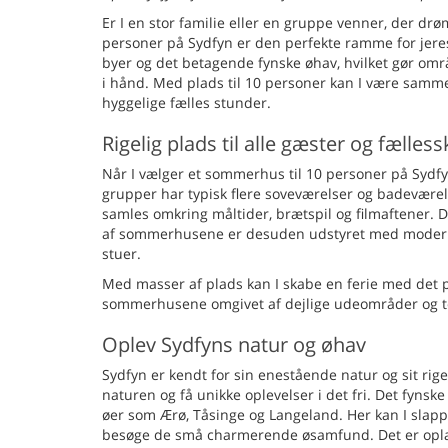
Er I en stor familie eller en gruppe venner, der d
personer på Sydfyn er den perfekte ramme for jeres
byer og det betagende fynske øhav, hvilket gør områ
i hånd. Med plads til 10 personer kan I være sammen
hyggelige fælles stunder.
Rigelig plads til alle gæster og fælles
Når I vælger et sommerhus til 10 personer på Sydfy
grupper har typisk flere soveværelser og badeværelse
samles omkring måltider, brætspil og filmaftener. 
af sommerhusene er desuden udstyret med moderne
stuer.
Med masser af plads kan I skabe en ferie med det 
sommerhusene omgivet af dejlige udeområder og terr
Oplev Sydfyns natur og øhav
Sydfyn er kendt for sin enestående natur og sit rige
naturen og få unikke oplevelser i det fri. Det fyns
øer som Ærø, Tåsinge og Langeland. Her kan I slapp
besøge de små charmerende øsamfund. Det er oplagt