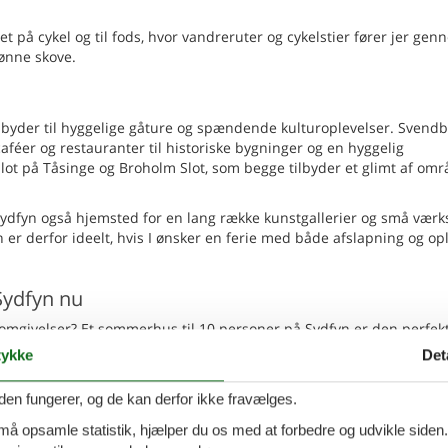
 på cykel og til fods, hvor vandreruter og cykelstier fører jer gen
ønne skove.
byder til hyggelige gåture og spændende kulturoplevelser. Svendb
caféer og restauranter til historiske bygninger og en hyggelig
ot på Tåsinge og Broholm Slot, som begge tilbyder et glimt af omr
 Sydfyn også hjemsted for en lang række kunstgallerier og små værk
 er derfor ideelt, hvis I ønsker en ferie med både afslapning og opl
Sydfyn nu
 omgivelser? Et sommerhus til 10 personer på Sydfyn er den perfek
r og afslapning. Lej jeres sommerhus nu og glæd jer til en ferie fyld
ykke
Det
den fungerer, og de kan derfor ikke fravælges.
rne feriehus med udsigt og
 må opsamle statistik, hjælper du os med at forbedre og udvikle siden. I
Tilføj til favo