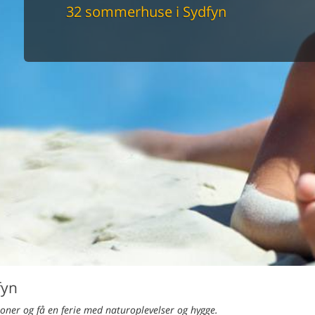
maskine
32 sommerhuse i Sydfyn
skine
mbler
r
tsrum
venligt
keforhold
et område
tion
er til elbil
nligt
fyn
soner og få en ferie med naturoplevelser og hygge.