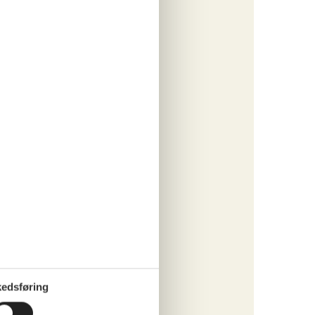
o
ritter
tninger
415,-
o
ritter
edsføring