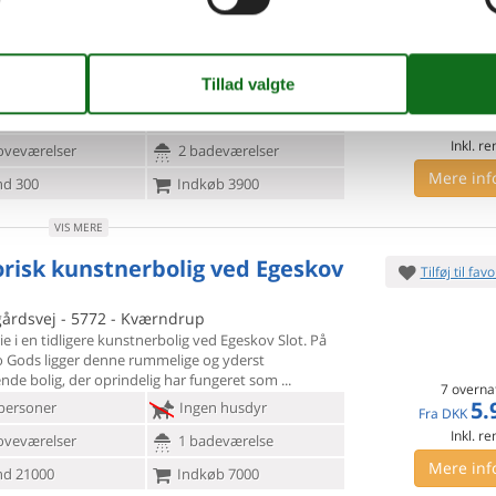
oderne arkitektur, vidtstrakte udsigter og
nde feriedage i dette
stilfulde feriehus. Dette
de feriehus med lækre kvalitetsløsninger
7 overna
6.
personer
Ingen husdyr
Fra
DKK
Inkl. r
oveværelser
2 badeværelser
Mere inf
d 300
Indkøb 3900
VIS MERE
orisk kunstnerbolig ved Egeskov
Tilføj til favo
årdsvej - 5772 - Kværndrup
ie i en tidligere kunstnerbolig ved Egeskov Slot. På
ro Gods
ligger denne rummelige og yderst
nde bolig, der oprindelig har fungeret som
7 overna
5.
personer
Ingen husdyr
Fra
DKK
Inkl. r
oveværelser
1 badeværelse
Mere inf
d 21000
Indkøb 7000