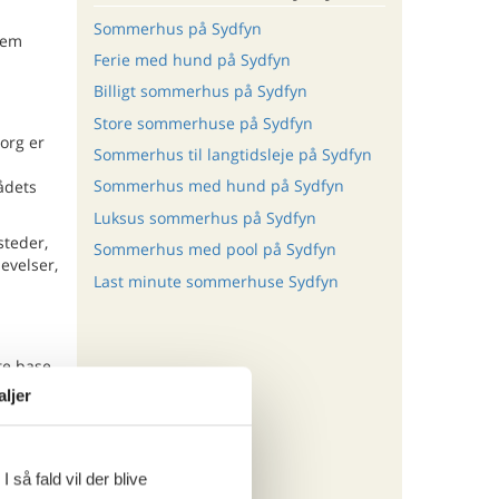
Sommerhus på Sydfyn
nem
Ferie med hund på Sydfyn
Billigt sommerhus på Sydfyn
Store sommerhuse på Sydfyn
org er
Sommerhus til langtidsleje på Sydfyn
Sommerhus med hund på Sydfyn
ådets
Luksus sommerhus på Sydfyn
steder,
Sommerhus med pool på Sydfyn
evelser,
Last minute sommerhuse Sydfyn
te base
t med
aljer
 så fald vil der blive
ritter