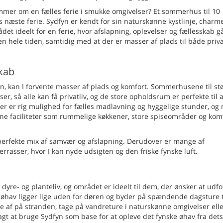
rømmer om en fælles ferie i smukke omgivelser? Et sommerhus til 10
 næste ferie. Sydfyn er kendt for sin naturskønne kystlinje, char
det ideelt for en ferie, hvor afslapning, oplevelser og fællesskab 
 hele tiden, samtidig med at der er masser af plads til både priva
skab
n, kan I forvente masser af plads og komfort. Sommerhusene til st
r, så alle kan få privatliv, og de store opholdsrum er perfekte til a
Der er rig mulighed for fælles madlavning og hyggelige stunder, o
 faciliteter som rummelige køkkener, store spiseområder og kom
perfekte mix af samvær og afslapning. Derudover er mange af
asser, hvor I kan nyde udsigten og den friske fynske luft.
 dyre- og planteliv, og området er ideelt til dem, der ønsker at udf
ke øhav ligger lige uden for døren og byder på spændende dagsture 
e af på stranden, tage på vandreture i naturskønne omgivelser ell
 at bruge Sydfyn som base for at opleve det fynske øhav fra det