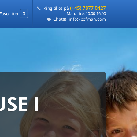
(+45) 7877 0427
Ring til os på
0
Favoritter
Man. - fre. 10.00-16.00
Chat
info@cofman.com
SE I
MED
RKS
DLEJNING
ts laveste pris
på ét sted