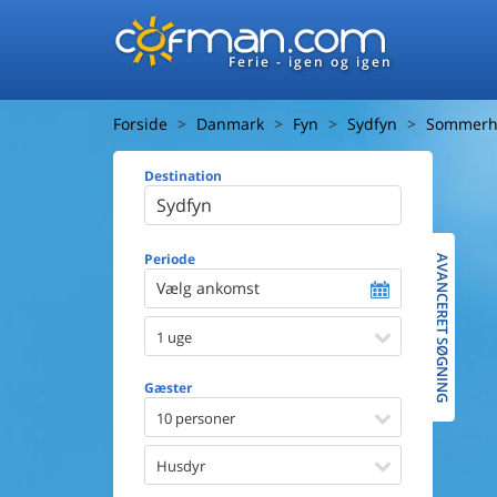
Ferie - igen og igen
Forside
Danmark
Fyn
Sydfyn
Sommerhu
Destination
Huset
Afstand ti
Afstand ti
Periode
AVANCERET SØGNING
Vælg ankomst
Udsigt ti
1 uge
Faciliteter
Swimmin
Gæster
Spa
Sauna
10 personer
Internet
Parabol/
Husdyr
Brænde