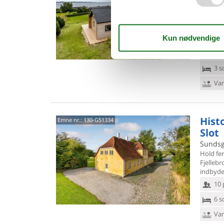
4,8
Oplev m
afslappe
møblere
10 
3 s
Van
Hist
Emne nr.:
130-G51334
Slot
Sundsg
Hold fer
Fjelleb
indbyde
10 
6 s
Van