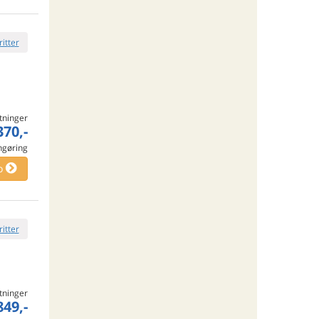
ritter
tninger
370,-
engøring
o
ritter
tninger
849,-