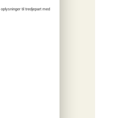
 oplysninger til tredjepart med
tninger
391,-
engøring
o
ritter
tninger
233,-